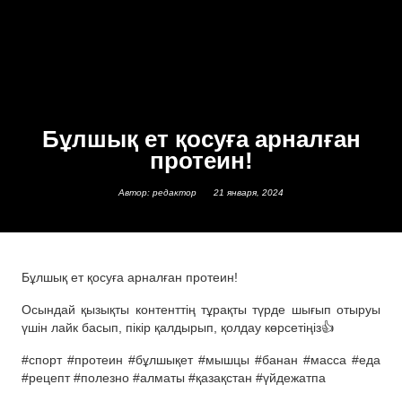
Бұлшық ет қосуға арналған
протеин!
Автор: редактор
21 января, 2024
Бұлшық ет қосуға арналған протеин!
Осындай қызықты контенттің тұрақты түрде шығып отыруы
үшін лайк басып, пікір қалдырып, қолдау көрсетіңіз👍
#спорт #протеин #бұлшықет #мышцы #банан #масса #еда
#рецепт #полезно #алматы #қазақстан #үйдежатпа