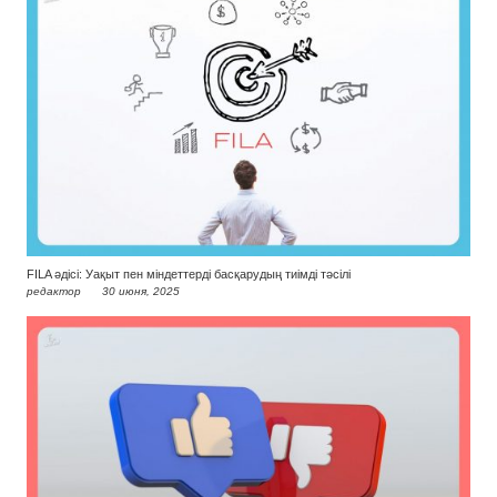
FILA әдісі: Уақыт пен міндеттерді басқарудың тиімді тәсілі
редактор
30 июня, 2025