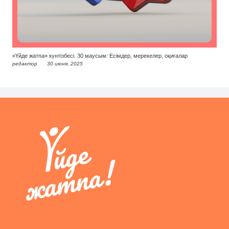
«Үйде жатпа» күнтізбесі. 30 маусым: Есімдер, мерекелер, оқиғалар
редактор
30 июня, 2025