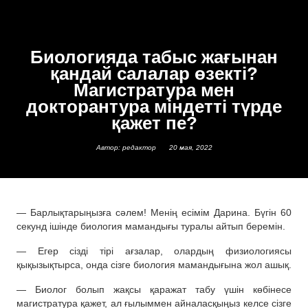
Биологияда табыс жағынан
қандай салалар өзекті?
Магистратура мен
докторантура міндетті түрде
қажет пе?
Автор: редактор
20 мая, 2022
— Барлықтарыңызға сәлем! Менің есімім Дарина. Бүгін 60
секунд ішінде биология мамандығы туралы айтып беремін.
— Егер сізді тірі ағзалар, олардың физиологиясы
қықызықтырса, онда сізге биология мамандығына жол ашық.
— Биолог болып жақсы қаражат табу үшін көбінесе
магистратура қажет, ал ғылыммен айналасқыңыз келсе сізге