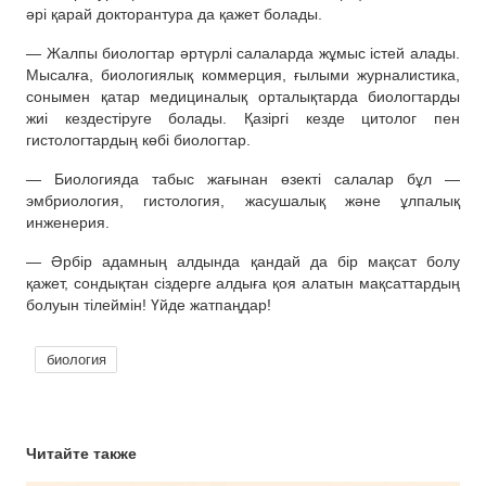
әрі қарай докторантура да қажет болады.
— Жалпы биологтар әртүрлі салаларда жұмыс істей алады.
Мысалға, биологиялық коммерция, ғылыми журналистика,
сонымен қатар медициналық орталықтарда биологтарды
жиі кездестіруге болады. Қазіргі кезде цитолог пен
гистологтардың көбі биологтар.
— Биологияда табыс жағынан өзекті салалар бұл —
эмбриология, гистология, жасушалық және ұлпалық
инженерия.
— Әрбір адамның алдында қандай да бір мақсат болу
қажет, сондықтан сіздерге алдыға қоя алатын мақсаттардың
болуын тілеймін! Үйде жатпаңдар!
биология
Читайте также