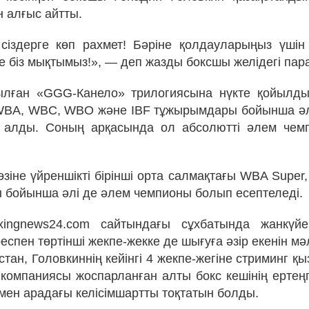
ін алғыс айтты.
сіздерге көп рахмет! Бәріне қолдауларыңыз үшін
ге біз мықтымыз!», — деп жазды боксшы желідегі па
ылған «GGG-Канело» трилогиясына нүкте қойылды
 WBA, WBC, WBO және IBF тұжырымдары бойынша ә
п алды. Соның арқасында ол абсолютті әлем чем
зіне үйреншікті бірінші орта салмақтағы WBA Super
бойынша әлі де әлем чемпионы болып есептеледі.
xingnews24.com сайтындағы сұхбатында жанкүйе
спен төртінші жекпе-жекке де шығуға әзір екенін мә
тан, Головкиннің кейінгі 4 жекпе-жегіне стриминг қ
компаниясы жоспарланған алты бокс кешінің ертеңгі
мен арадағы келісімшартты тоқтатын болды.