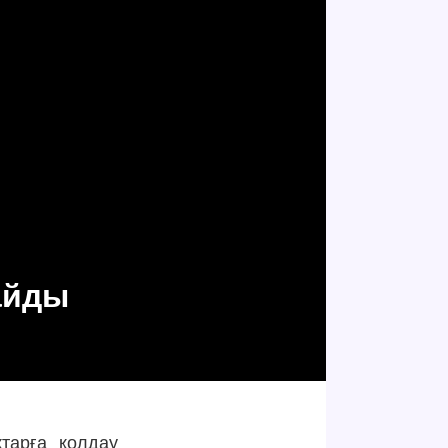
айды
қтарға қолдау