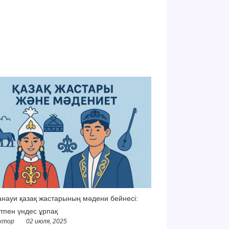
науи қазақ жастарының мәдени бейнесі:
тпен үндес ұрпақ
ктор
02 июля, 2025