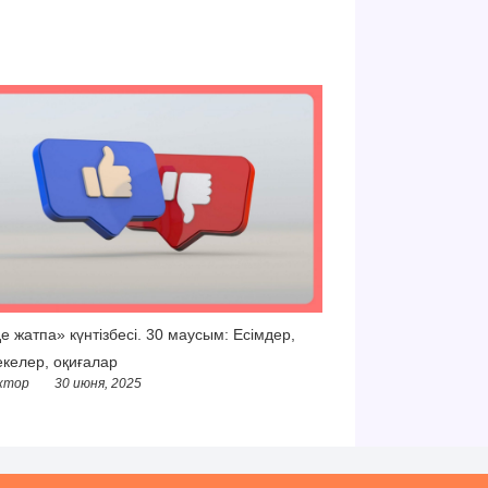
е жатпа» күнтізбесі. 30 маусым: Есімдер,
келер, оқиғалар
ктор
30 июня, 2025