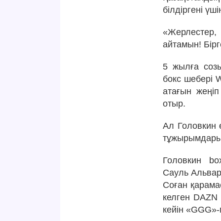
білдіргені үш
«Жерлестер, 
айтамын! Бір
5 жылға соз
бокс шебері
атағын жеңі
отыр.
Ал Головкин ө
тұжырымдары 
Головкин bo
Сауль Альваре
Соған қарамас
келген DAZN 
кейін «GGG»-