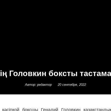
дің Головкин боксты тастам
Автор: редактор
20 сентября, 2022
 кәсіпқой боксшы Генадий Головкин қазақстанды