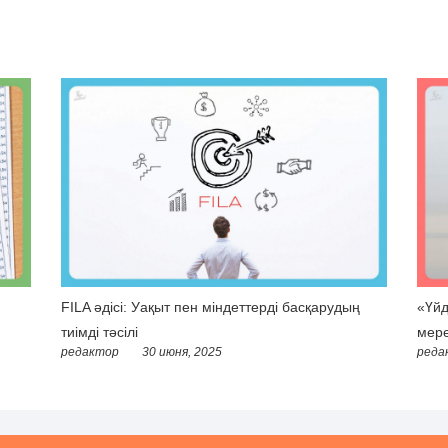
FILA әдісі: Уақыт пен міндеттерді басқарудың
«Үйд
тиімді тәсілі
мере
редактор
30 июня, 2025
реда