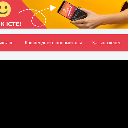
ықтары
Көшпенділер экономикасы
Қазына кеңес