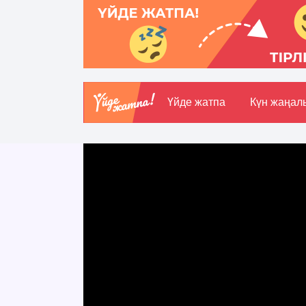
Үйде жатпа
Күн жаңал