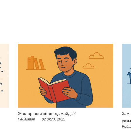
Жастар неге кітап оқымайды?
Зама
Редактор
02 июля, 2025
уақы
Реда