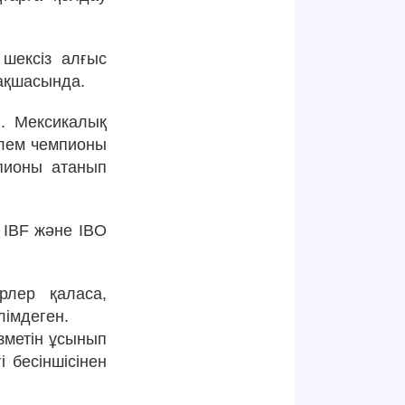
 шексіз алғыс
рақшасында.
. Мексикалық
лем чемпионы
пионы атанып
, IBF және IBO
рлер қаласа,
лімдеген.
ызметін ұсынып
 бесіншісінен