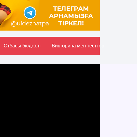
Отбасы бюджетi
Викторина мен тесттер