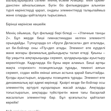
Балықтарыңызға сәлем! Менің есімім Алишер. Мен брейк-
данспен айналысамын. Бүгін біз фильмдерден алынған
түрлі көріністерді қарап, ондағы элементтерді талқылаймыз
және оларды қайталауға тырысамыз.
Бірінші көрініске көшейік
Менің ойымша, бұл фильмді бәрі біледі — «Уличные танцы
2». Бұл жерде биші гимнастикадан келген элементті
орындайды. Түпнұсқада ол «Круги Деласала» деп аталады,
ал би-бойлар оны «Fly»деп атады. Элемент өте күрделі
және жоғары физикалық дайындықты талап етеді. Қиыны –
бір уақытта аяқтарыңызды сермеп, қолдарыңызды ауыстыру
керектігінде. Кадрларда біз бұны көре аламыз. Биші артқы
жақта «горизонт» позициясында тұрады, төменгі аяғын
сермеп, содан кейін екінші аяғын астына қарай бағыттайды.
Қолды ауыстырып, алдыңғы позицияға тұрады. Элемент өте
динамикалық әрі әдемі көрінеді. Қазіргі кезде би-бойлар осы
элементтің әртүрлі нұсқаларын жасай алады. Аяқтарды
тоғыстыратын, аяқтарды түйістіретін және тағы басқалай
жасалатын элементтер бар. Бұл қозғалысты қайталап
көрейік!