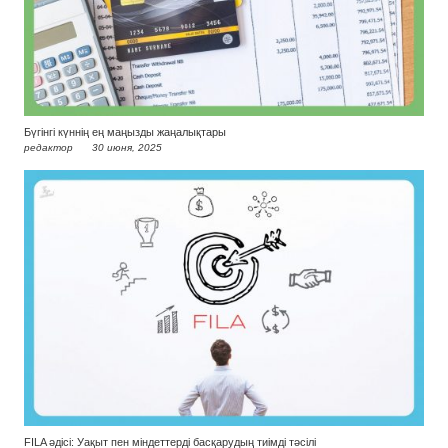
Бүгінгі күннің ең маңызды жаңалықтары
редактор
30 июня, 2025
FILA әдісі: Уақыт пен міндеттерді басқарудың тиімді тәсілі