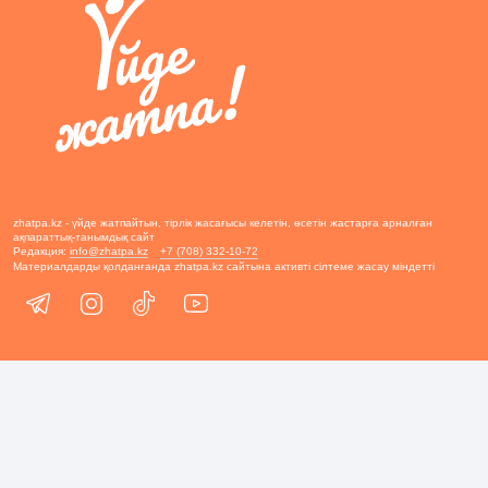
zhatpa.kz - үйде жатпайтын, тірлік жасағысы келетін, өсетін жастарға арналған
ақпараттық-танымдық сайт
Редакция:
info@zhatpa.kz
+7 (708) 332-10-72
Материалдарды қолданғанда zhatpa.kz сайтына активті сілтеме жасау міндетті