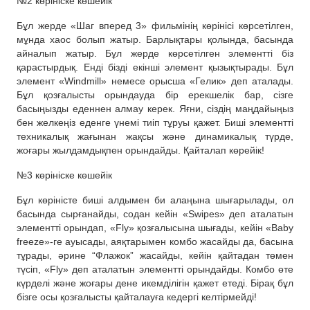
№2 көрініске көшейік
Бұл жерде «Шаг вперед 3» фильмінің көрінісі көрсетілген,
мұнда хаос болып жатыр. Барлықтары қолында, басында
айналып жатыр. Бұл жерде көрсетілген элементті біз
қарастырдық. Енді бізді екінші элемент қызықтырады. Бұл
элемент «Windmill» немесе орысша «Гелик» деп аталады.
Бұл қозғалысты орындауда бір ерекшелік бар, сізге
басыңызды еденнен алмау керек. Яғни, сіздің маңдайыңыз
бен желкеңіз еденге үнемі тиіп тұруы қажет. Биші элементті
техникалық жағынан жақсы және динамикалық түрде,
жоғары жылдамдықпен орындайды. Қайталап көрейік!
№3 көрініске көшейік
Бұл көріністе биші алдымен би алаңына шығарылады, ол
басында сырғанайды, содан кейін «Swipes» деп аталатын
элементті орындап, «Fly» қозғалысына шығады, кейін «Baby
freeze»-ге ауысады, аяқтарымен комбо жасайды да, басына
тұрады, әрине “Флажок” жасайды, кейін қайтадан төмен
түсіп, «Fly» деп аталатын элементті орындайды. Комбо өте
күрделі және жоғары дене икемділігін қажет етеді. Бірақ бұл
бізге осы қозғалысты қайталауға кедергі келтірмейді!