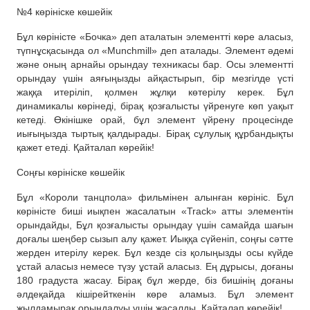
№4 көрініске көшейік
Бұл көріністе «Бочка» деп аталатын элементті көре аласыз,
түпнұсқасында ол «Munchmill» деп аталады. Элемент әдемі
және оның арнайы орындау техникасы бар. Осы элементті
орындау үшін аяғыңызды айқастырып, бір мезгілде үсті
жаққа итеріліп, қолмен жұлқи көтерілу керек. Бұл
динамикалы көрінеді, бірақ қозғалысты үйренуге көп уақыт
кетеді. Өкінішке орай, бұл элемент үйрену процесінде
иығыңызда тыртық қалдырады. Бірақ сұлулық құрбандықты
қажет етеді. Қайталап көрейік!
Соңғы көрініске көшейік
Бұл «Короли танцпола» фильмінен алынған көрініс. Бұл
көріністе биші иықпен жасалатын «Track» атты элементін
орындайды, Бұл қозғалысты орындау үшін самайда шағын
доғалы шеңбер сызып алу қажет. Иыққа сүйеніп, соңғы сәтте
жерден итерілу керек. Бұл кезде сіз қолыңызды осы күйде
ұстай аласыз немесе түзу ұстай аласыз. Ең дұрысы, доғаны
180 градуста жасау. Бірақ бұл жерде, біз бишінің доғаны
әлдеқайда кішірейткенін көре аламыз. Бұл элемент
жылдамырақ орындалуы үшін жасалды. Қайталап көрейік!