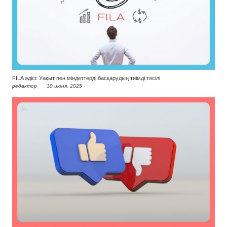
FILA әдісі: Уақыт пен міндеттерді басқарудың тиімді тәсілі
редактор
30 июня, 2025