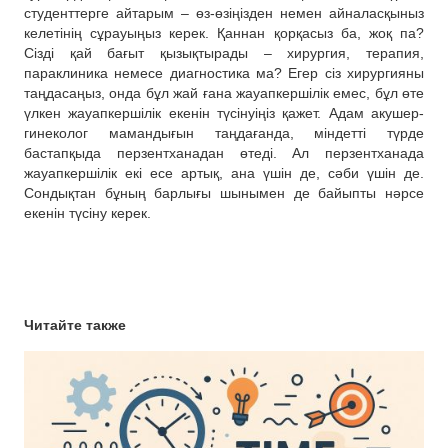
студенттерге айтарым – өз-өзіңізден немен айналасқыныз
келетінің сұрауыңыз керек. Қаннан қорқасыз ба, жоқ па?
Сізді қай бағыт қызықтырады – хирургия, терапия,
параклиника немесе диагностика ма? Егер сіз хирургияны
таңдасаңыз, онда бұл жай ғана жауапкершілік емес, бұл өте
үлкен жауапкершілік екенін түсінуіңіз қажет. Адам акушер-
гинеколог мамандығын таңдағанда, міндетті түрде
бастапқыда перзентханадан өтеді. Ал перзентханада
жауапкершілік екі есе артық, ана үшін де, сәби үшін де.
Сондықтан бұның барлығы шынымен де байыпты нәрсе
екенін түсіну керек.
Читайте также