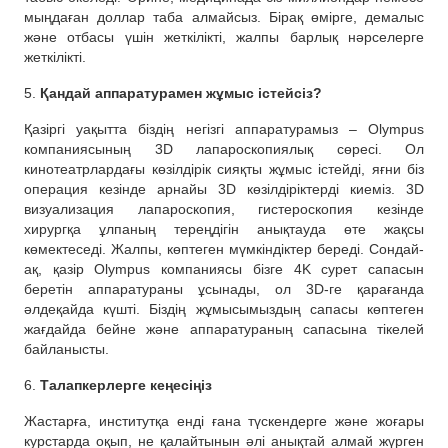
мыңдаған доллар таба алмайсыз. Бірақ өмірге, демалыс
және отбасы үшін жеткілікті, жалпы барлық нәрселерге
жеткілікті.
5.
Қандай аппаратурамен жұмыс істейсіз?
Қазіргі уақытта біздің негізгі аппаратурамыз – Olympus
компаниясының 3D лапароскопиялық сөресі. Ол
кинотеатрлардағы көзілдірік сияқты жұмыс істейді, яғни біз
операция кезінде арнайы 3D көзілдіріктерді киеміз. 3D
визуализация лапароскопия, гистероскопия кезінде
хирургқа ұлпаның тереңдігін анықтауда өте жақсы
көмектеседі. Жалпы, көптеген мүмкіндіктер береді. Сондай-
ақ, қазір Olympus компаниясы бізге 4K сурет сапасын
беретін аппаратураны ұсынады, ол 3D-ге қарағанда
әлдеқайда күшті. Біздің жұмысымыздың сапасы көптеген
жағдайда бейне және аппаратураның сапасына тікелей
байланысты.
6.
Талапкерлерге кеңесіңіз
Жастарға, институтқа енді ғана түскендерге және жоғары
курстарда оқып, не қалайтынын әлі анықтай алмай жүрген