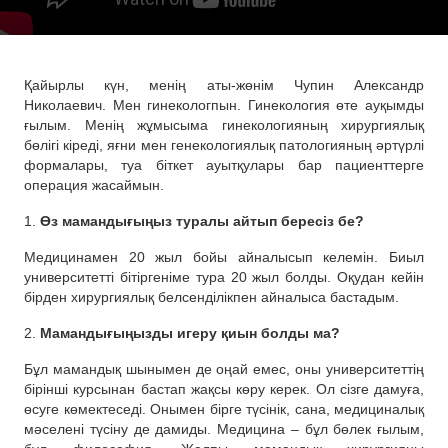
Қайырлы күн, менің аты-жөнім Чупин Александр
Николаевич. Мен гинекологпын. Гинекология өте ауқымды
ғылым. Менің жұмысыма гинекологияның хирургиялық
бөлігі кіреді, яғни мен генекологиялық патологияның әртүрлі
формалары, туа біткет ауытқулары бар пациенттерге
операция жасаймын.
1.
Өз мамандығыңыз туралы айтып бересіз бе?
Медицинамен 20 жыл бойы айналысып келемін. Биыл
университетті бітіргеніме тура 20 жыл болды. Оқудан кейін
бірден хирургиялық белсенділікпен айналыса бастадым.
2.
Мамандығыңызды игеру қиын болды ма?
Бұл мамандық шынымен де оңай емес, оны университеттің
бірінші курсынан бастап жақсы көру керек. Ол сізге дамуға,
өсуге көмектеседі. Онымен бірге түсінік, сана, медициналық
мәселені түсіну де дамиды. Медицина – бұл бөлек ғылым,