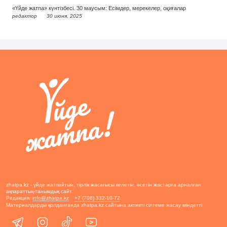
«Үйде жатпа» күнтізбесі. 30 маусым: Есімдер, мерекелер, оқиғалар
редактор
30 июня, 2025
zhatpa.kz - үйде жатпайтын, тірлік жасағысы келетін, өсетін жастарға арналған
ақпараттық-танымдық сайт
Редакция:
info@zhatpa.kz
+7 (708) 332-10-72
Материалдарды қолданғанда zhatpa.kz сайтына активті сілтеме жасау міндетті