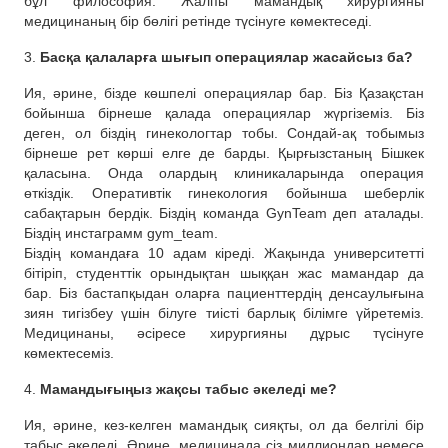
бұл философия. Жалпы мамандық хирургияны
медицинаның бір бөлігі ретінде түсінуге көмектеседі.
3.
Басқа қалаларға шығып операциялар жасайсыз ба?
Ия, әрине, бізде көшпелі операциялар бар. Біз Қазақстан
бойынша бірнеше қалада операциялар жүргіземіз. Біз
деген, ол біздің гинекологтар тобы. Сондай-ақ тобымыз
бірнеше рет көрші елге де барды. Қырғызстаның Бішкек
қаласына. Онда олардың клиникаларында операция
өткіздік. Оперативтік гинекология бойынша шеберлік
сабақтарын бердік. Біздің команда GynTeam деп аталады.
Біздің инстаграмм gym_team.
Біздің командаға 10 адам кіреді. Жақында университетті
бітіріп, студенттік орындықтан шыққан жас мамандар да
бар. Біз бастапқыдан оларға пациенттердің денсаулығына
зиян тигізбеу үшін білуге тиісті барлық білімге үйретеміз.
Медицинаны, әсіресе хирургияны дұрыс түсінуге
көмектесеміз.
4.
Мамандығыңыз жақсы табыс әкеледі ме?
Ия, әрине, кез-келген мамандық сияқты, ол да белгілі бір
табыс әкеледі. Әрине, медицинада сіз миллиондар немесе