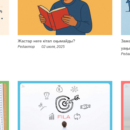
Жастар неге кітап оқымайды?
Зама
Редактор
02 июля, 2025
уақы
Реда