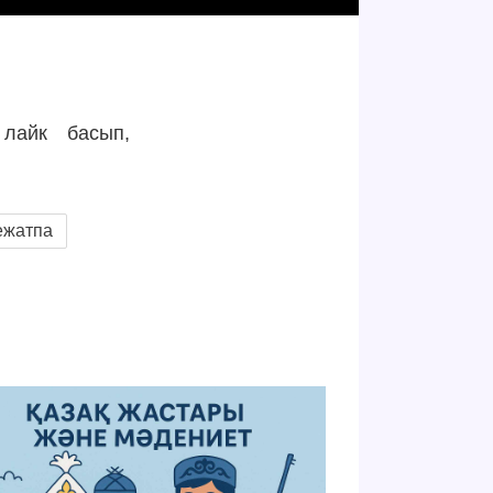
 лайк басып,
ежатпа