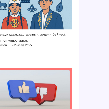
науи қазақ жастарының мәдени бейнесі:
тпен үндес ұрпақ
ктор
02 июля, 2025