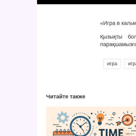
«Игра в каль
Қызықты бол
парақшамызға 
игра
иг
Читайте также