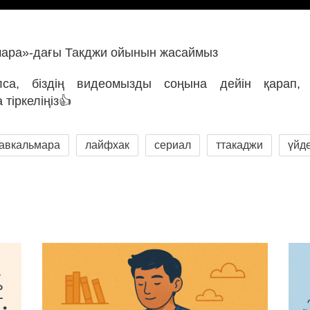
мара»-дағы Такджи ойынын жасаймыз
са, біздің видеомызды соңына дейін қарап,
тіркеліңіз👍
равкальмара
лайфхак
сериал
ттакаджи
үйд