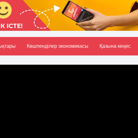
ықтары
Көшпенділер экономикасы
Қазына кеңес