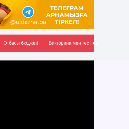
Отбасы бюджетi
Викторина мен тесттер