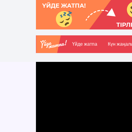
Үйде жатпа
Күн жаңал