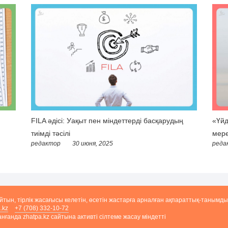
FILA әдісі: Уақыт пен міндеттерді басқарудың
«Үйд
тиімді тәсілі
мере
редактор
30 июня, 2025
реда
айтын, тірлік жасағысы келетін, өсетін жастарға арналған ақпараттық-танымды
.kz
+7 (708) 332-10-72
ғанда zhatpa.kz сайтына активті сілтеме жасау міндетті