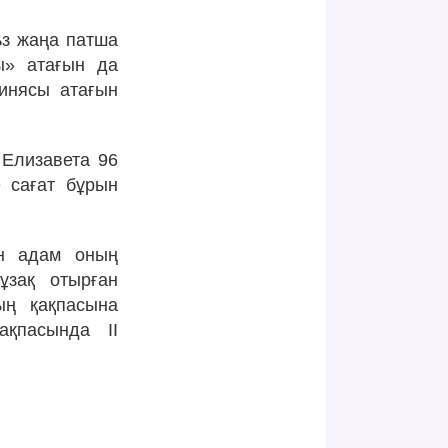
ьз жаңа патша
ы» атағын да
гинясы атағын
 Елизавета 96
 сағат бұрын
ан адам оның
ұзақ отырған
ың қақпасына
қпасында ІІ