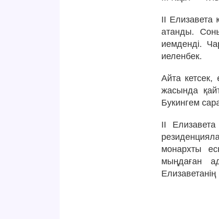
II Елизавета
атанды. Сон
иемденді. Ча
иеленбек.
Айта кетсек,
жасында қай
Букингем сар
II Елизавет
резиденциял
монархты ес
мыңдаған а
Елизаветанің 