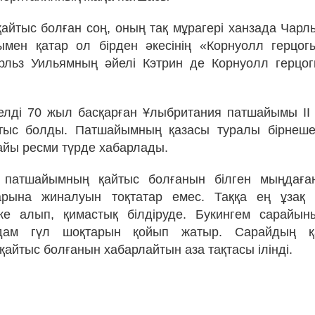
 қайтыс болған соң, оның тақ мұрагері ханзада Чарл
ымен қатар ол бірден әкесінің «Корнуолл герцог
рльз Уильямның әйелі Кэтрин де Корнуолл герцо
 елді 70 жыл басқарған Ұлыбритания патшайымы II
тыс болды. Патшайымның қазасы туралы бірнеше
айы ресми түрде хабарлады.
а патшайымның қайтыс болғанын білген мыңдағ
арына жиналуын тоқтатар емес. Таққа ең ұзақ 
ке алып, қимастық білдіруде. Букингем сарайын
дам гүл шоқтарын қойып жатыр. Сарайдың қа
қайтыс болғанын хабарлайтын аза тақтасы ілінді.