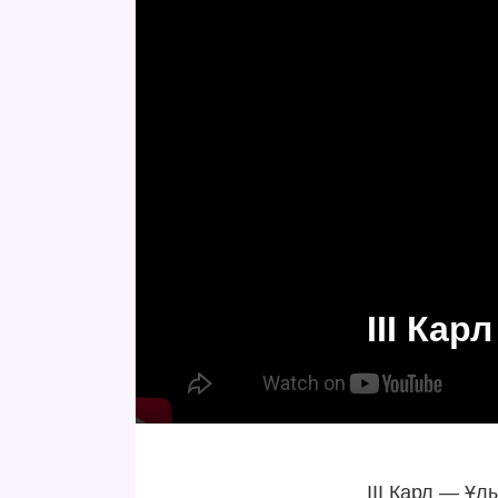
III Ка
III Карл — Ұ