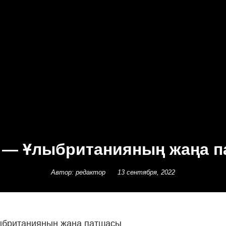
рл — Ұлыбританияның жаңа 
Автор: редактор
13 сентября, 2022
лыбританияның жаңа патшасы