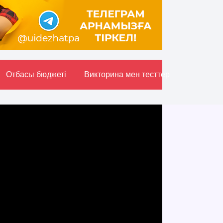
Отбасы бюджетi
Викторина мен тесттер