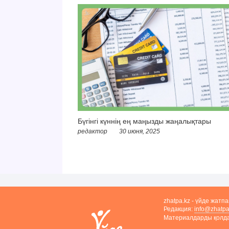
Бүгінгі күннің ең маңызды жаңалықтары
редактор
30 июня, 2025
zhatpa.kz - үйде жатп
Редакция:
info@zhatpa
Материалдарды қолдан