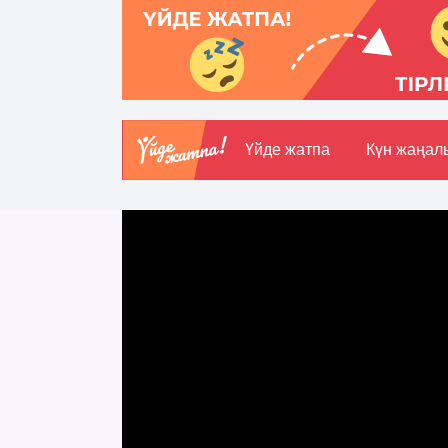
Үйде жатпа
Күн жаңал