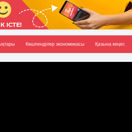
ықтары
Көшпенділер экономикасы
Қазына кеңес