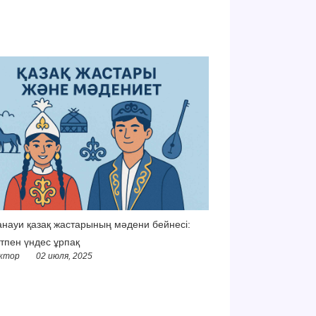
науи қазақ жастарының мәдени бейнесі:
тпен үндес ұрпақ
ктор
02 июля, 2025