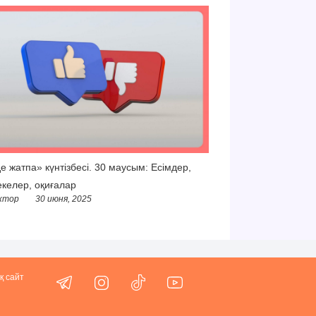
е жатпа» күнтізбесі. 30 маусым: Есімдер,
келер, оқиғалар
ктор
30 июня, 2025
қ сайт