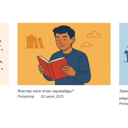
Жастар неге кітап оқымайды?
Зама
Редактор
02 июля, 2025
уақы
Реда