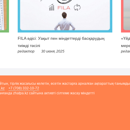
FILA әдісі: Уақыт пен міндеттерді басқарудың
«Үйд
тиімді тәсілі
мере
редактор
30 июня, 2025
реда
айтын, тірлік жасағысы келетін, өсетін жастарға арналған ақпараттық-танымды
.kz
+7 (708) 332-10-72
ғанда zhatpa.kz сайтына активті сілтеме жасау міндетті