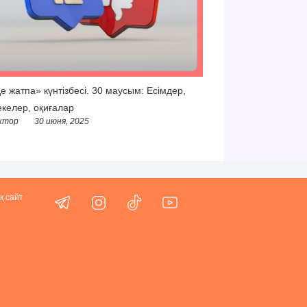
е жатпа» күнтізбесі. 30 маусым: Есімдер,
келер, оқиғалар
ктор
30 июня, 2025
қ сайт