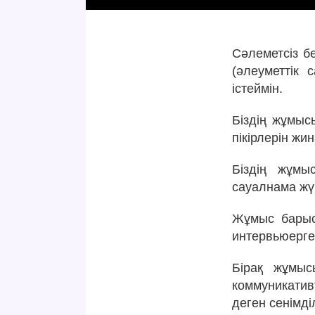
Сәлеметсіз б
(әлеуметтік 
істеймін.
Біздің жұмыс
пікірлерін жин
Біздің жұмы
сауалнама жүр
Жұмыс барыс
интервьюерге
Бірақ жұмыс
коммуникатив
деген сенімділ