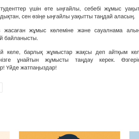
туденттер үшін өте ыңғайлы, себебі жұмыс уақыт
ндықтан, сен өзіңе ыңғайлы уақытты таңдай аласың.
з жасаған жұмыс көлеміне және сауалнама алы
ей байланысты.
й келе, барлық жұмыстар жақсы деп айтқым келе
нізге ұнайтын жұмысты таңдау керек. Өзгері
! Үйде жатпаңыздар!