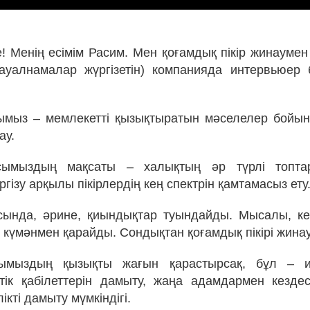
е! Менің есімім Расим. Мен қоғамдық пікір жинауме
сауалнамалар жүргізетін) компанияда интервьюе
ымыз – мемлекетті қызықтыратын мәселелер бойы
ау.
сымыздың мақсаты – халықтың әр түрлі топт
гізу арқылы пікірлердің кең спектрін қамтамасыз ету
ында, әрине, қиындықтар туындайды. Мысалы, ке
 күмәнмен қарайды. Сондықтан қоғамдық пікірі жинау
ымыздың қызықты жағын қарастырсақ, бұл – и
тік қабілеттерін дамыту, жаңа адамдармен кезде
ікті дамыту мүмкіндігі.