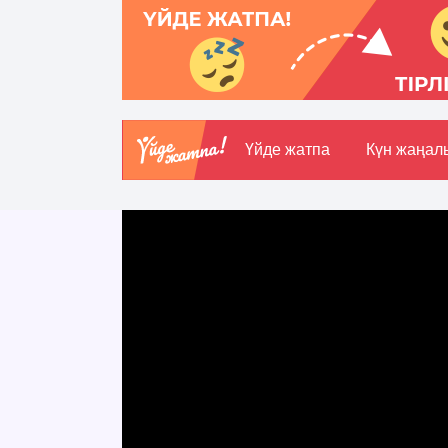
Үйде жатпа
Күн жаңал