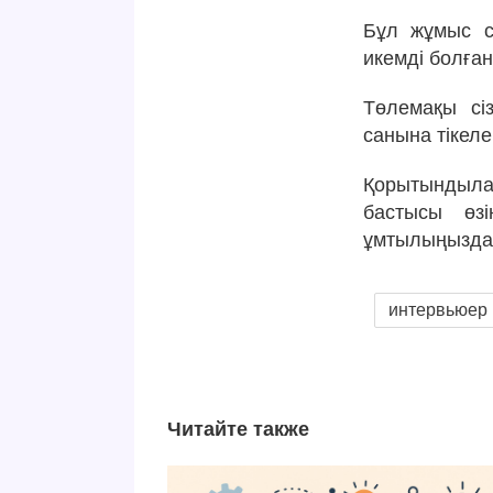
Бұл жұмыс с
икемді болға
Төлемақы сі
санына тікел
Қорытындыла
бастысы өзі
ұмтылыңыздар
интервьюер
Читайте также