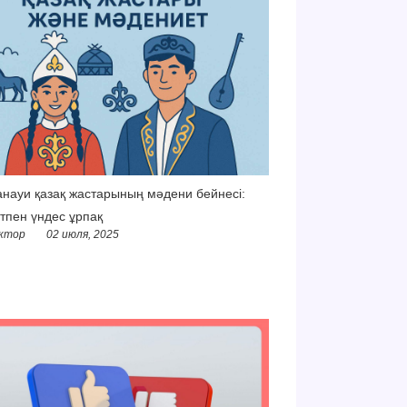
науи қазақ жастарының мәдени бейнесі:
тпен үндес ұрпақ
ктор
02 июля, 2025