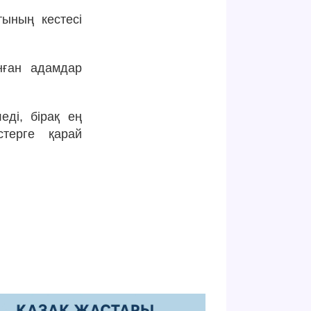
ының кестесі
нған адамдар
ді, бірақ ең
стерге қарай