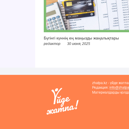
Бүгінгі күннің ең маңызды жаңалықтары
редактор
30 июня, 2025
zhatpa.kz - үйде жатп
Редакция:
info@zhatpa
Материалдарды қолдан