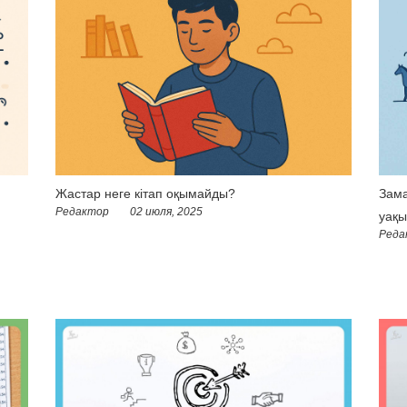
Жастар неге кітап оқымайды?
Зама
Редактор
02 июля, 2025
уақы
Реда