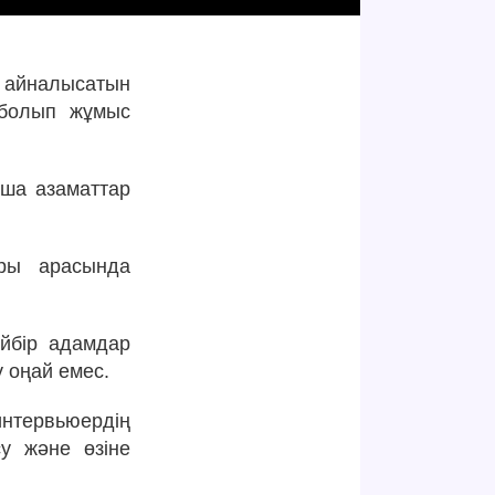
н айналысатын
р болып жұмыс
нша азаматтар
ары арасында
.
йбір адамдар
 оңай емес.
нтервьюердің
су және өзіне