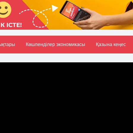
ықтары
Көшпенділер экономикасы
Қазына кеңес