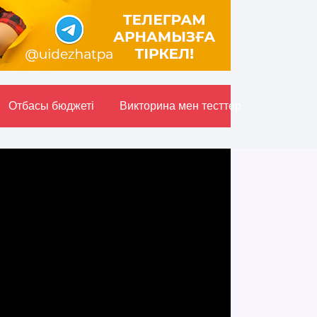
Отбасы бюджетi
Викторина мен тесттер