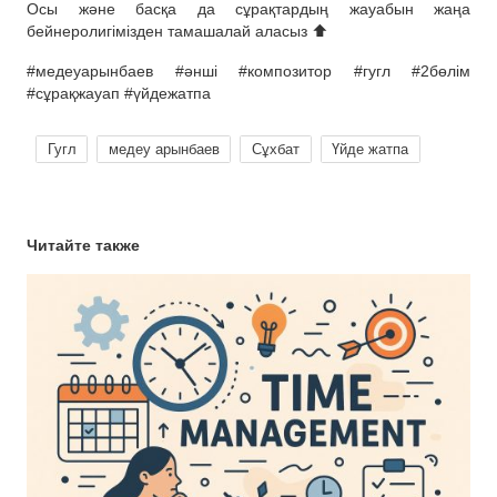
Осы және басқа да сұрақтардың жауабын жаңа
бейнеролигімізден тамашалай аласыз ⬆
#медеуарынбаев #әнші #композитор #гугл #2бөлім
#сұрақжауап #үйдежатпа
Гугл
медеу арынбаев
Сұхбат
Үйде жатпа
Читайте также