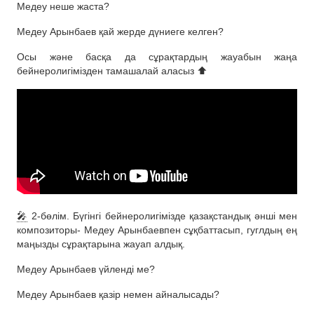
Медеу неше жаста?
Медеу Арынбаев қай жерде дүниеге келген?
Осы және басқа да сұрақтардың жауабын жаңа
бейнеролигімізден тамашалай аласыз ⬆
🎤
2-бөлім. Бүгінгі бейнеролигімізде қазақстандық әнші мен
композиторы- Медеу Арынбаевпен сұқбаттасып, гуглдың ең
маңызды сұрақтарына жауап алдық.
Медеу Арынбаев үйленді ме?
Медеу Арынбаев қазір немен айналысады?