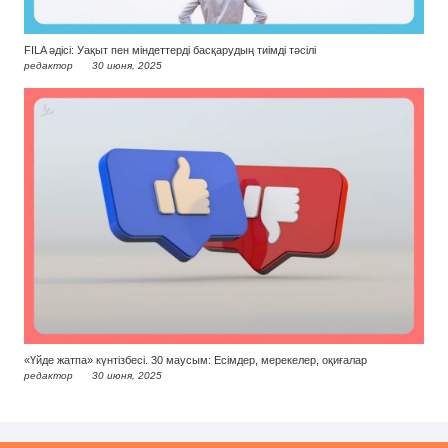
FILA әдісі: Уақыт пен міндеттерді басқарудың тиімді тәсілі
редактор
30 июня, 2025
«Үйде жатпа» күнтізбесі. 30 маусым: Есімдер, мерекелер, оқиғалар
редактор
30 июня, 2025