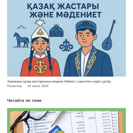
Заманауи қазақ жастарының мәдени бейнесі: уақытпен үндес ұрпақ
Редактор
02 июля, 2025
Читайте по теме