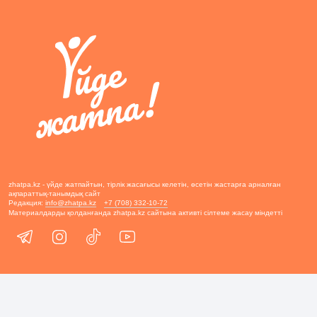
zhatpa.kz - үйде жатпайтын, тірлік жасағысы келетін, өсетін жастарға арналған
ақпараттық-танымдық сайт
Редакция:
info@zhatpa.kz
+7 (708) 332-10-72
Материалдарды қолданғанда zhatpa.kz сайтына активті сілтеме жасау міндетті