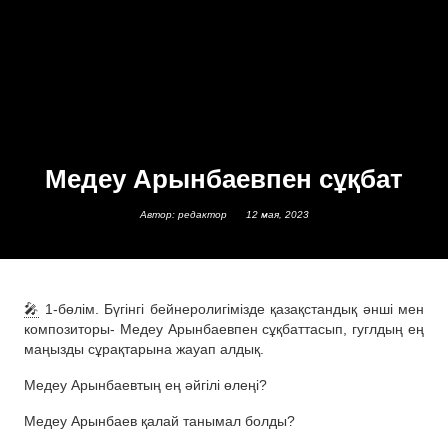
Медеу Арынбаевпен сұқбат
Автор: редактор
12 мая, 2023
🎤
1-бөлім. Бүгінгі бейнеролигімізде қазақстандық әнші мен
композиторы- Медеу Арынбаевпен сұқбаттасып, гуглдың ең
маңызды сұрақтарына жауап алдық.
Медеу Арынбаевтың ең әйгілі өлеңі?
Медеу Арынбаев қалай танымал болды?