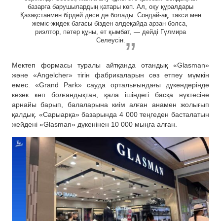
базарға барушылардың қатары көп. Ал, оқу құралдары
Қазақстанмен бірдей десе де болады. Сондай-ақ, такси мен
жеміс-жидек бағасы бізден әлдеқайда арзан болса,
риэлтор, пәтер құны, ет қымбат, — дейді Гүлмира
Селеусін.
Мектеп формасы туралы айтқанда отандық «Glasman»
және «Angelcher» тігін фабрикаларын сөз етпеу мүмкін
емес. «Grand Park» сауда орталығындағы дүкендерінде
кезек көп болғандықтан, қала ішіндегі басқа нүктесіне
арнайы барып, балаларына киім алған анамен жолығып
қалдық. «Сарыарқа» базарында 4 000 теңгеден басталатын
жейдені «Glasman» дүкенінен 10 000 мыңға алған.