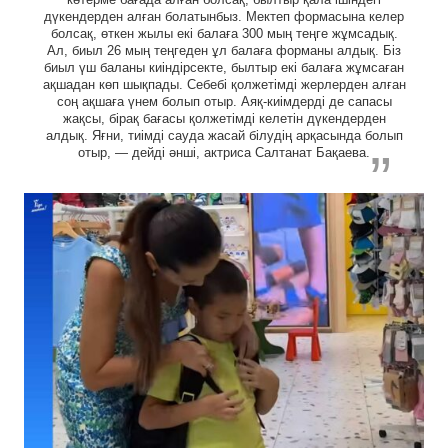
дүкендерден алған болатынбыз. Мектеп формасына келер
болсақ, өткен жылы екі балаға 300 мың теңге жұмсадық.
Ал, биыл 26 мың теңгеден ұл балаға форманы алдық. Біз
биыл үш баланы киіндірсекте, былтыр екі балаға жұмсаған
ақшадан көп шықпады. Себебі қолжетімді жерлерден алған
соң ақшаға үнем болып отыр. Аяқ-киімдерді де сапасы
жақсы, бірақ бағасы қолжетімді келетін дүкендерден
алдық. Яғни, тиімді сауда жасай білудің арқасында болып
отыр, — дейді әнші, актриса Салтанат Бақаева.