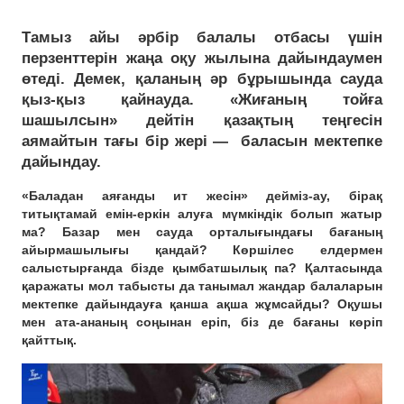
Тамыз айы әрбір балалы отбасы үшін
перзенттерін жаңа оқу жылына дайындаумен
өтеді. Демек, қаланың әр бұрышында сауда
қыз-қыз қайнауда. «Жиғаның тойға
шашылсын» дейтін қазақтың теңгесін
аямайтын тағы бір жері — баласын мектепке
дайындау.
«Баладан аяғанды ит жесін» дейміз-ау, бірақ
титықтамай емін-еркін алуға мүмкіндік болып жатыр
ма? Базар мен сауда орталығындағы бағаның
айырмашылығы қандай? Көршілес елдермен
салыстырғанда бізде қымбатшылық па? Қалтасында
қаражаты мол табысты да танымал жандар балаларын
мектепке дайындауға қанша ақша жұмсайды? Оқушы
мен ата-ананың соңынан еріп, біз де бағаны көріп
қайттық.