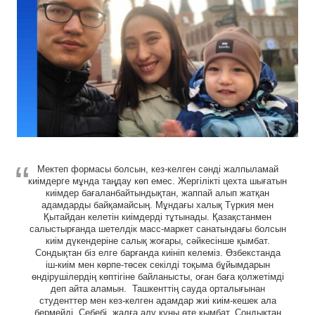
Мектеп формасы болсын, кез-келген сәнді жалпыламай
киімдерге мұнда таңдау көп емес. Жергілікті цехта шығатын
киімдер бағаланбайтындықтан, жаппай алып жатқан
адамдарды байқамайсың. Мұндағы халық Түркия мен
Қытайдан келетін киімдерді тұтынады. Қазақстанмен
салыстырғанда шетелдік масс-маркет санатындағы болсын
киім дүкендеріне салық жоғары, сәйкесінше қымбат.
Сондықтан біз елге барғанда киініп келеміз. Өзбекстанда
іш-киім мен көрпе-төсек секілді тоқыма бұйымдарын
өндірушілердің көптігіне байланысты, оған баға қолжетімді
деп айта аламын. Ташкенттің сауда орталығынан
студенттер мен кез-келген адамдар жиі киім-кешек ала
бермейді. Себебі, жалға алу құны өте қымбат. Сондықтан