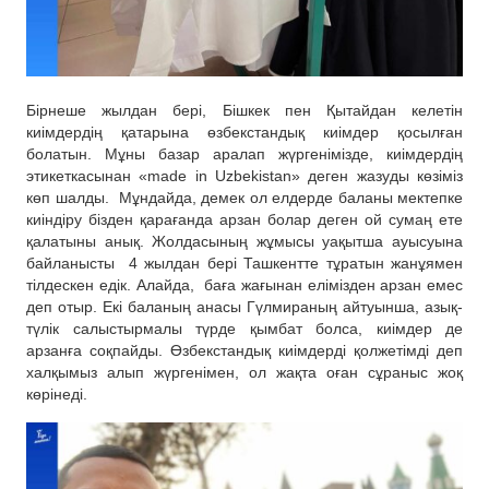
Бірнеше жылдан бері, Бішкек пен Қытайдан келетін
киімдердің қатарына өзбекстандық киімдер қосылған
болатын. Мұны базар аралап жүргенімізде, киімдердің
этикеткасынан «made in Uzbekistan» деген жазуды көзіміз
көп шалды. Мұндайда, демек ол елдерде баланы мектепке
киіндіру бізден қарағанда арзан болар деген ой сумаң ете
қалатыны анық. Жолдасының жұмысы уақытша ауысуына
байланысты 4 жылдан бері Ташкентте тұратын жанұямен
тілдескен едік. Алайда, баға жағынан елімізден арзан емес
деп отыр. Екі баланың анасы Гүлмираның айтуынша, азық-
түлік салыстырмалы түрде қымбат болса, киімдер де
арзанға соқпайды. Өзбекстандық киімдерді қолжетімді деп
халқымыз алып жүргенімен, ол жақта оған сұраныс жоқ
көрінеді.