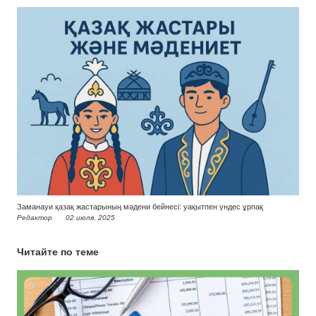
Заманауи қазақ жастарының мәдени бейнесі: уақытпен үндес ұрпақ
Редактор
02 июля, 2025
Читайте по теме