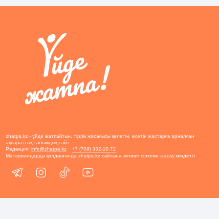
zhatpa.kz - үйде жатпайтын, тірлік жасағысы келетін, өсетін жастарға арналған
ақпараттық-танымдық сайт
Редакция:
info@zhatpa.kz
+7 (708) 332-10-72
Материалдарды қолданғанда zhatpa.kz сайтына активті сілтеме жасау міндетті