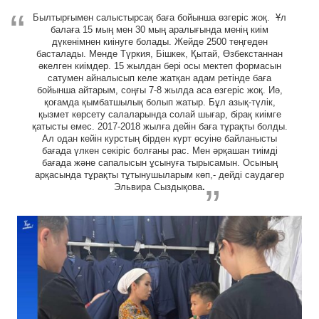
Былтырғымен салыстырсақ баға бойынша өзгеріс жоқ. Ұл
балаға 15 мың мен 30 мың аралығында менің киім
дүкенімнен киінуге болады. Жейде 2500 теңгеден
басталады. Менде Түркия, Бішкек, Қытай, Өзбекстаннан
әкелген киімдер. 15 жылдан бері осы мектеп формасын
сатумен айналысып келе жатқан адам ретінде баға
бойынша айтарым, соңғы 7-8 жылда аса өзгеріс жоқ. Иә,
қоғамда қымбатшылық болып жатыр. Бұл азық-түлік,
қызмет көрсету салаларында солай шығар, бірақ киімге
қатысты емес. 2017-2018 жылға дейін баға тұрақты болды.
Ал одан кейін курстың бірден күрт өсуіне байланысты
бағада үлкен секіріс болғаны рас. Мен әрқашан тиімді
бағада және сапалысын ұсынуға тырысамын. Осының
арқасында тұрақты тұтынушыларым көп,- дейді саудагер
Эльвира Сыздықова
.