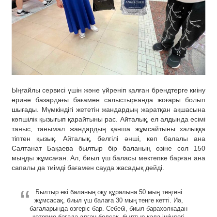
Ыңғайлы сервисі үшін және үйреніп қалған брендтерге киіну
әрине базардағы бағамен салыстырғанда жоғары болып
шығады. Мүмкіндігі жететін жандардың жаратқан ақшасына
көпшілік қызығып қарайтыны рас. Айталық, ел алдында есімі
таныс, танымал жандардың қанша жұмсайтыны халыққа
тіптен қызық. Айталық, белгілі әнші, көп балалы ана
Салтанат Бақаева былтыр бір баланың өзіне сол 150
мыңды жұмсаған. Ал, биыл үш баласы мектепке барған ана
сапалы да тиімді бағамен сауда жасадық дейді.
Былтыр екі баланың оқу құралына 50 мың теңгені
жұмсасақ, биыл үш балаға 30 мың теңге кетті. Иә,
бағаларында өзгеріс бар. Себебі, биыл барахолкадан
көтерме бағада алған болсақ, былтыр қала ішіндегі