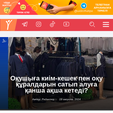
Оқушыға киім-кешек пен оқу
құралдарын сатып алуға
қанша ақша кетеді?
Автор: Редактор
19 августа, 2024