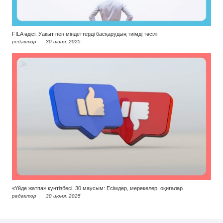
FILA әдісі: Уақыт пен міндеттерді басқарудың тиімді тәсілі
редактор
30 июня, 2025
«Үйде жатпа» күнтізбесі. 30 маусым: Есімдер, мерекелер, оқиғалар
редактор
30 июня, 2025