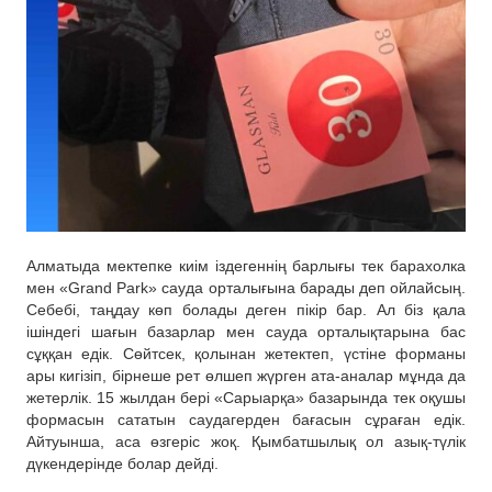
Алматыда мектепке киім іздегеннің барлығы тек барахолка
мен «Grand Park» сауда орталығына барады деп ойлайсың.
Себебі, таңдау көп болады деген пікір бар. Ал біз қала
ішіндегі шағын базарлар мен сауда орталықтарына бас
сұққан едік. Сөйтсек, қолынан жетектеп, үстіне форманы
ары кигізіп, бірнеше рет өлшеп жүрген ата-аналар мұнда да
жетерлік. 15 жылдан бері «Сарыарқа» базарында тек оқушы
формасын сататын саудагерден бағасын сұраған едік.
Айтуынша, аса өзгеріс жоқ. Қымбатшылық ол азық-түлік
дүкендерінде болар дейді.