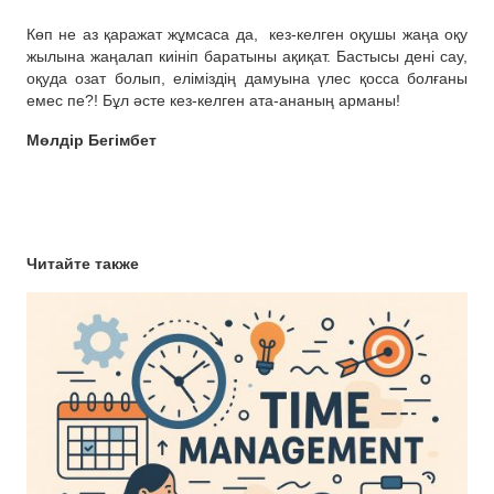
Көп не аз қаражат жұмсаса да, кез-келген оқушы жаңа оқу
жылына жаңалап киініп баратыны ақиқат. Бастысы дені сау,
оқуда озат болып, еліміздің дамуына үлес қосса болғаны
емес пе?! Бұл әсте кез-келген ата-ананың арманы!
Мөлдір Бегімбет
Читайте также