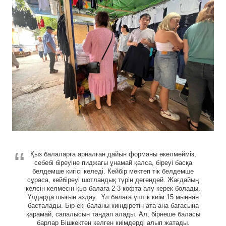
Қыз балаларға арналған дайын форманы әкелмейміз,
себебі біреуіне пиджагы ұнамай қалса, біреуі басқа
белдемше кигісі келеді. Кейбір мектеп тік белдемше
сұраса, кейбіреуі шотландық түрін дегендей. Жағдайың
келсін келмесін қыз балаға 2-3 кофта алу керек болады.
Ұлдарда шығын аздау. Ұл балаға үштік киім 15 мыңнан
басталады. Бір-екі баланы киіндіретін ата-ана бағасына
қарамай, сапалысын таңдап алады. Ал, бірнеше баласы
барлар Бішкектен келген киімдерді алып жатады.