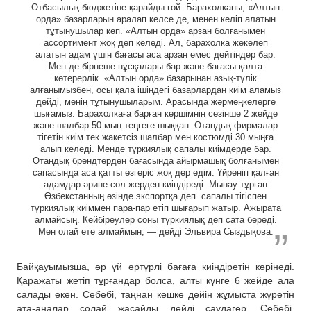
Отбасылық бюджетіне қарайды ғой. Барахолканы, «Алтын
орда» базарларын аралап келсе де, менен келіп алатын
тұтынушылар көп. «Алтын орда» арзан болғанымен
ассортимент жоқ деп келеді. Ал, барахолка жекелеп
алатын адам үшін бағасы аса арзан емес дейтіндер бар.
Мен де бірнеше нұсқалары бар және бағасы қалта
көтерерлік. «Алтын орда» базарынан азық-түлік
алғанымызбен, осы қала ішіндегі базарлардан киім аламыз
дейді, менің тұтынушыларым. Арасында жәрмеңкелерге
шығамыз. Барахолкаға барған көршімнің сөзінше 2 жейде
және шалбар 50 мың теңгеге шыққан. Отандық фирмалар
тігетін киім тек жакетсіз шалбар мен костюмді 30 мыңға
алып келеді. Менде түркиялық сапалы киімдерде бар.
Отандық брендтерден бағасында айырмашық болғанымен
сапасында аса қатты өзгеріс жоқ дер едім. Үйреніп қалған
адамдар әрине сол жерден киіндіреді. Мынау тұрған
Өзбекстанның өзінде экспортқа деп сапалы тігіспен
түркиялық киіммен пара-пар етіп шығарып жатыр. Ажырата
алмайсың. Кейбіреулер соны түркиялық деп сата береді.
Мен олай ете алмаймын, — дейді Эльвира Сыздықова.
Байқауымызша, әр үй әртүрлі бағаға киіндіретін көрінеді.
Қаражаты жетіп тұрғандар болса, алты күнге 6 жейде ала
салады екен. Себебі, таңнан кешке дейін жұмыста жүретін
ата-аналар солай жасайды дейді саудагер. Себебі,