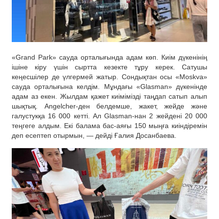
«Grand Park» сауда орталығында адам көп. Киім дүкенінің
ішіне кіру үшін сыртта кезекте тұру керек. Сатушы
кеңесшілер де үлгермей жатыр. Сондықтан осы «Moskva»
сауда орталығына келдім. Мұндағы «Glasman» дүкенінде
адам аз екен. Жылдам қажет киімімізді таңдап сатып алып
шықтық. Angelcher-ден белдемше, жакет, жейде және
галустукқа 16 000 кетті. Ал Glasman-нан 2 жейдені 20 000
теңгеге алдым. Екі балама бас-аяғы 150 мыңға киіндіремін
деп есептеп отырмын, — дейді Ғалия Досанбаева.