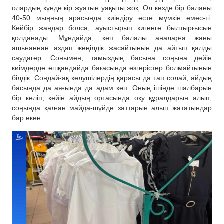
олардың күнде кір жуатын уақыты жоқ. Ол кезде бір баланы
40-50 мыңның арасында киіндіру әсте мүмкін емес-ті.
Кейбір жандар болса, ауыстырып кигенге былтырғысын
қолданады. Мұндайда, көп балалы аналарға жаны
ашығаннан аздап жеңілдік жасайтынын да айтып қалды
саудагер. Сонымен, тамыздың басына соңына дейін
киімдерде ешқандайда бағасында өзгерістер болмайтынын
білдік. Сондай-ақ келушілердің қарасы да тап солай, айдың
басында да аяғында да адам көп. Оның ішінде шалбарын
бір келіп, кейін айдың ортасында оқу құралдарын алып,
соңында қалған майда-шүйде заттарын алып жататындар
бар екен.