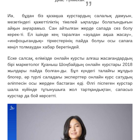
Иә, бұдан біз қазақша курстардың салалық дамуын,
мезетіндегі қажеттіліктің тікелей ықпалды болатындығын
айқын аңғарамыз. Сан айтылған жерде сапада сөз болу
керек-ті. Ел ішінде кең таралған «ауадан ақша жасау»,
«инфоцыгандық» тіркестерінің пайда болуы осы сапаға
көңіл толмаудан хабар беретіндей.
Еске салсақ, елімізде онлайн курсты алғаш жасағандардың
бірі маркетолог Қуаныш Шоңбайдың онлайн курстары 2018
жылдары пайда болған-ды. Бұл күндегі талайғы жұлдыз
блогер, әр түрлі саладағы эксперттер онлайн курс сатудың
әліппесін осы жерден бастаған еді. Әлгі піспеген курстар
шала күйінде тұтынушыға жол тартқандықтан, сапасыз
курстар да бой көрсетті.