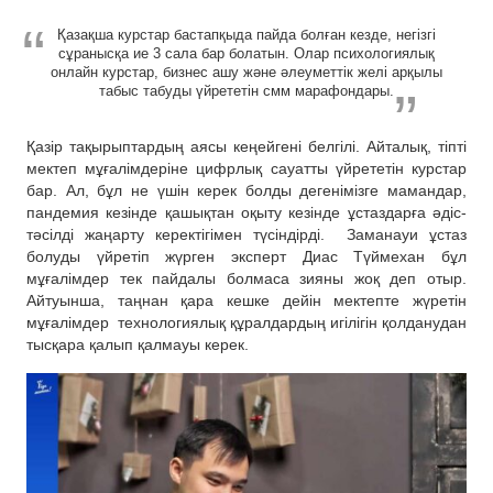
Қазақша курстар бастапқыда пайда болған кезде, негізгі
сұранысқа ие 3 сала бар болатын. Олар психологиялық
онлайн курстар, бизнес ашу және әлеуметтік желі арқылы
табыс табуды үйрететін смм марафондары.
Қазір тақырыптардың аясы кеңейгені белгілі. Айталық, тіпті
мектеп мұғалімдеріне цифрлық сауатты үйрететін курстар
бар. Ал, бұл не үшін керек болды дегенімізге мамандар,
пандемия кезінде қашықтан оқыту кезінде ұстаздарға әдіс-
тәсілді жаңарту керектігімен түсіндірді. Заманауи ұстаз
болуды үйретіп жүрген эксперт Диас Түймехан бұл
мұғалімдер тек пайдалы болмаса зияны жоқ деп отыр.
Айтуынша, таңнан қара кешке дейін мектепте жүретін
мұғалімдер технологиялық құралдардың игілігін қолданудан
тысқара қалып қалмауы керек.