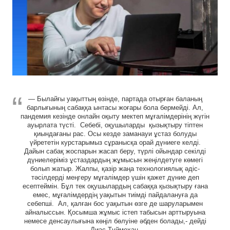
— Былайғы уақыттың өзінде, партада отырған баланың
барлығының сабаққа ынтасы жоғары бола бермейді. Ал,
пандемия кезінде онлайн оқыту мектеп мұғалімдерінің жүгін
ауырлата түсті. Себебі, оқушыларды қызықтыру тіптен
қиындағаны рас. Осы кезде заманауи ұстаз болуды
үйрететін курстарымыз сұранысқа орай дүниеге келді.
Дайын сабақ жоспарын жасап беру, түрлі ойындар секілді
дүниелеріміз ұстаздардың жұмысын жеңілдетуге көмегі
болып жатыр. Жалпы, қазір жаңа технологиялық әдіс-
тәсілдерді меңгеру мұғалімдер үшін қажет дүние деп
есептеймін. Бұл тек оқушылардың сабаққа қызықтыру ғана
емес, мұғалімдердің уақытын тиімді пайдалануға да
себепші. Ал, қалған бос уақытын өзге де шаруларымен
айналыссын. Қосымша жұмыс істеп табысын арттыруына
немесе денсаулығына көңіл бөлуіне әбден болады,- дейді
Диас Түймехан.