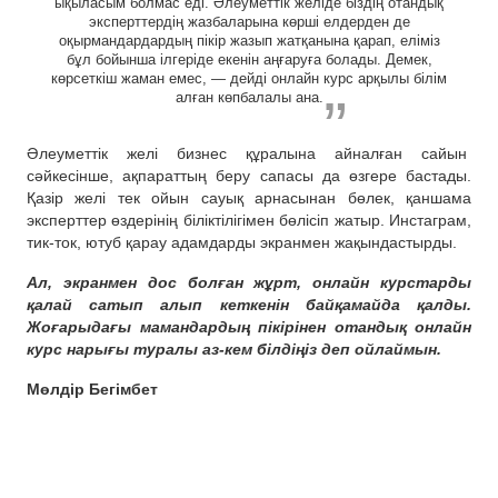
ықыласым болмас еді. Әлеуметтік желіде біздің отандық
эксперттердің жазбаларына көрші елдерден де
оқырмандардардың пікір жазып жатқанына қарап, еліміз
бұл бойынша ілгеріде екенін аңғаруға болады. Демек,
көрсеткіш жаман емес, — дейді онлайн курс арқылы білім
алған көпбалалы ана.
Әлеуметтік желі бизнес құралына айналған сайын
сәйкесінше, ақпараттың беру сапасы да өзгере бастады.
Қазір желі тек ойын сауық арнасынан бөлек, қаншама
эксперттер өздерінің біліктілігімен бөлісіп жатыр. Инстаграм,
тик-ток, ютуб қарау адамдарды экранмен жақындастырды.
Ал, экранмен дос болған жұрт, онлайн курстарды
қалай сатып алып кеткенін байқамайда қалды.
Жоғарыдағы мамандардың пікірінен отандық онлайн
курс нарығы туралы аз-кем білдіңіз деп ойлаймын.
Мөлдір Бегімбет