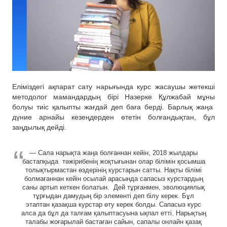
Еліміздегі ақпарат сату нарығында курс жасаушы жетекші
методолог мамандардың бірі Назерке Құлжабай мұны
болуы тиіс қалыпты жағдай деп баға берді. Барлық жаңа
дүние арнайы кезеңдерден өтетін болғандықтан, бұл
заңдылық дейді.
— Сала нарықта жаңа болғаннан кейін, 2018 жылдары
бастапқыда тәжірибенің жоқтығынан олар білімін қосымша
толықтырмастан өздерінің курстарын сатты. Нақты білімі
болмағаннан кейін осылай арасында сапасыз курстардың
саны артып кеткен болатын. Дей тұрғанмен, эволюциялық
тұрғыдан дамудың бір элементі деп білу керек. Бұл
этаптан қазақша курстар өту керек болды. Сапасыз курс
алса да бұл да талғам қалыптасуына ықпал етті. Нарықтың
талабы жоғарылай бастаған сайын, сапалы онлайн қазақ