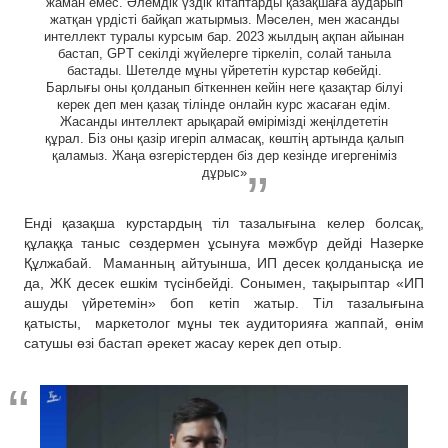
жаман емес. Әлемдік үздік кітаптарды қазақшаға аударып
жатқан үрдісті байқап жатырмыз. Мәселен, мен жасанды
интеллект туралы курсым бар. 2023 жылдың ақпан айынан
бастап, GPT секілді жүйелерге тіркеліп, солай таныла
бастады. Шетелде мұны үйрететін курстар көбейді.
Барлығы оны қолданып біткеннен кейін неге қазақтар білуі
керек деп мен қазақ тілінде онлайн курс жасаған едім.
Жасанды интеллект арықарай өмірімізді жеңілдететін
құрал. Біз оны қазір игеріп алмасақ, көштің артында қалып
қаламыз. Жаңа өзгерістерден біз дер кезінде игергеніміз
дұрыс»
Енді қазақша курстардың тіл тазалығына келер болсақ,
құлаққа таныс сөздермен ұсынуға мәжбүр дейді Назерке
Құлжабай. Маманның айтуынша, ИП десек қолданысқа ие
да, ЖК десек ешкім түсінбейді. Сонымен, тақырыптар «ИП
ашуды үйретемін» боп кетіп жатыр. Тіл тазалығына
қатысты, маркетолог мұны тек аудиторияға жаппай, өнім
сатушы өзі бастап әрекет жасау керек деп отыр.