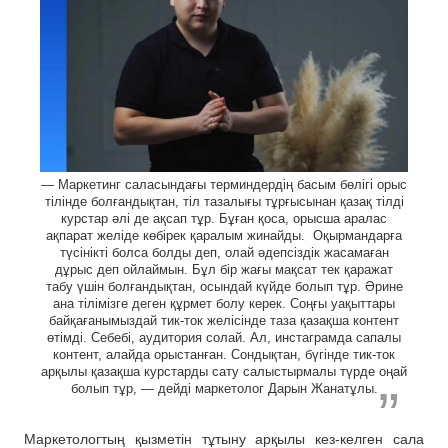
— Маркетинг саласындағы терминдердің басым бөлігі орыс
тілінде болғандықтан, тіл тазалығы тұрғысынан қазақ тілді
курстар әлі де ақсап тұр. Бұған қоса, орысша аралас
ақпарат желіде көбірек қаралым жинайды. Оқырмандарға
түсінікті болса болды деп, олай әдепсіздік жасамаған
дұрыс деп ойлаймын. Бұл бір жағы мақсат тек қаражат
табу үшін болғандықтан, осындай күйде болып тұр. Әрине
ана тілімізге деген құрмет болу керек. Соңғы уақыттары
байқағанымыздай тик-ток желісінде таза қазақша контент
өтімді. Себебі, аудитория солай. Ал, инстаграмда сапалы
контент, алайда орыстанған. Сондықтан, бүгінде тик-ток
арқылы қазақша курстарды сату салыстырмалы түрде оңай
болып тұр, — дейді маркетолог Дарын Жанатұлы.
Маркетологтың қызметін тұтыну арқылы кез-келген сала