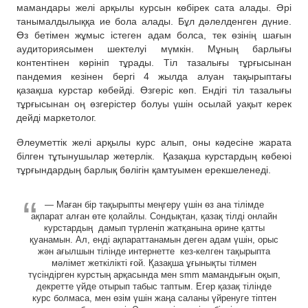
мамандары желі арқылы курсын көбірек сата алады. Әрі
танымалдылыққа ие бола алады. Бұл дәлелденген дүние.
Өз бетімен жұмыс істеген адам болса, тек өзінің шағын
аудиториясымен шектелуі мүмкін. Мұның барлығы
контентінен көрініп тұрады. Тіл тазалығы тұрғысынан
пандемия кезінен бергі 4 жылда алуан тақырыптағы
қазақша курстар көбейді. Өзгеріс көп. Ендігі тіл тазалығы
тұрғысынан оң өзгерістер болуы үшін осылай уақыт керек
дейді маркетолог.
Әлеуметтік желі арқылы курс алып, оны кәдесіне жарата
білген тұтынушылар жетерлік. Қазақша курстардың көбеюі
тұрғындардың барлық бөлігін қамтуымен ерекшеленеді.
— Маған бір тақырыпты меңгеру үшін өз ана тілімде
ақпарат алған өте қолайлы. Сондықтан, қазақ тілді онлайн
курстардың дамып түрленіп жатқанына әрине қатты
қуанамын. Ал, енді ақпараттанамын деген адам үшін, орыс
жән ағылшын тілінде интернетте кез-келген тақырыпта
мәлімет жеткілікті ғой. Қазақша ұғынықты тілмен
түсіндірген курстың арқасында мен smm мамандығын оқып,
декретте үйде отырып табыс таптым. Егер қазақ тілінде
курс болмаса, мен өзім үшін жаңа саланы үйренуге тіптен