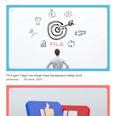
FILA әдісі: Уақыт пен міндеттерді басқарудың тиімді тәсілі
редактор
30 июня, 2025