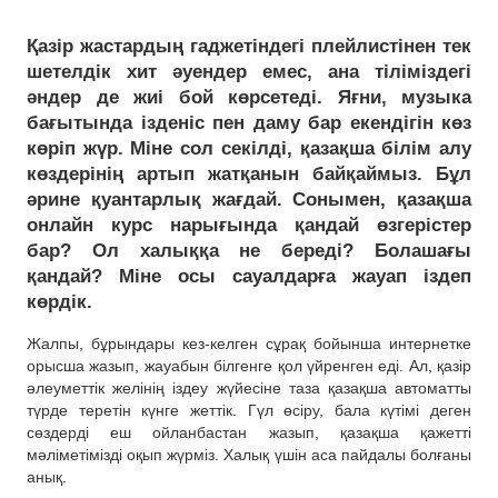
Қазір жастардың гаджетіндегі плейлистінен тек
шетелдік хит әуендер емес, ана тіліміздегі
әндер де жиі бой көрсетеді. Яғни, музыка
бағытында ізденіс пен даму бар екендігін көз
көріп жүр. Міне сол секілді, қазақша білім алу
көздерінің артып жатқанын байқаймыз. Бұл
әрине қуантарлық жағдай. Сонымен, қазақша
онлайн курс нарығында қандай өзгерістер
бар? Ол халыққа не береді? Болашағы
қандай? Міне осы сауалдарға жауап іздеп
көрдік.
Жалпы, бұрындары кез-келген сұрақ бойынша интернетке
орысша жазып, жауабын білгенге қол үйренген еді. Ал, қазір
әлеуметтік желінің іздеу жүйесіне таза қазақша автоматты
түрде теретін күнге жеттік. Гүл өсіру, бала күтімі деген
сөздерді еш ойланбастан жазып, қазақша қажетті
мәліметімізді оқып жүрміз. Халық үшін аса пайдалы болғаны
анық.