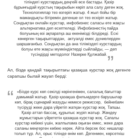
тіліндегі курстардың деңгейі өсе бастады. Қазір
бұрынғыдай курстың тақырыбын көріп ала салу деген жоқ.
Технологиялар тез өзгеріп жатыр. 4 жыл бойы бір
мамандықты бітіремін дегенше ол тез ескіріп жатыр.
Сондықтан онлайн курстар, инфобизнес саласы өте жақсы
альтернатива деп есептеледі. Инфобизнестің пайда
болуының өзі ақпаратқа аш екенімізді білдіреді. Ескі
көнерген тақырыптардан, актуалді емес дүниелерден
шаршағанбыз. Сондықтан да ана тіліміздегі курстардың
болуы өте жақсы мүмкіндіктерді сыйлайды, — деп
түсіндірді методолог Назерке Құлжабай.
Ал, бізде қандай тақырыптағы қазақша курстар жоқ дегенге
сарапшы былай жауап берді:
«Бізде курс көп секілді көрінгенімен, салалық бағыттар
дамымай жатыр. Қазір қазақша фильмдерге барушылар
көп, бірақ сценарий жазуды немесе режиссер, бейнебаян
түсіруді жеке дара үйретіп жатқан курстар жоқ. Тапшы.
Қазір аттап бассақ, құрылыс жүріп жатыр. Жөндеу
жұмыстарын үйрететін қазақша курстар жоқ. Сапалы
курстар көбеюі үшін, жалпылама оқыған емес, жеке дара
саланы меңгерген көбею керек. Айта берсек бос нишалар
толып тұр. Ал, орыс тілінде өнім көп. Дегенмен, көрсеткіш