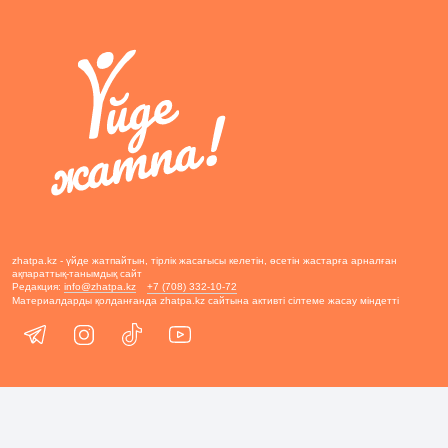
zhatpa.kz - үйде жатпайтын, тірлік жасағысы келетін, өсетін жастарға арналған
ақпараттық-танымдық сайт
Редакция:
info@zhatpa.kz
+7 (708) 332-10-72
Материалдарды қолданғанда zhatpa.kz сайтына активті сілтеме жасау міндетті