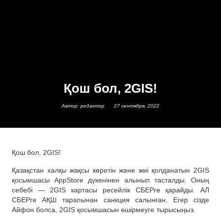
Қош бол, 2GIS!
Автор: редактор
27 сентября, 2022
Қош бол, 2GIS!
Қазақстан халқы жақсы көретін және жиі қолданатын 2GIS
қосымшасы AppStore дүкенінен алынып тасталды. Оның
себебі — 2GIS картасы ресейлік СБЕРге қарайды. АЛ
СБЕРге АҚШ тарапынан санкция салынған. Егер сізде
Айфон болса, 2GIS қосымшасын өшірмеуге тырысыңыз.