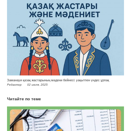
Заманауи қазақ жастарының мәдени бейнесі: уақытпен үндес ұрпақ
Редактор
02 июля, 2025
Читайте по теме