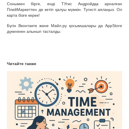
Сонымен бірге, енді ТУгис Андройдқа арналған
ПлейМаркеттен де кетіп қалуы мүмкін. Тугисті аялаңыз. Ол
карта бізге керек!
Бүгін Вконтакте және Майл.ру қосымшалары да AppStore
дүкенінен алынып тасталды.
Читайте также