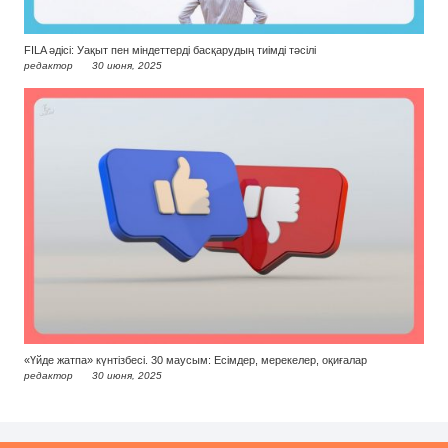
FILA әдісі: Уақыт пен міндеттерді басқарудың тиімді тәсілі
редактор
30 июня, 2025
«Үйде жатпа» күнтізбесі. 30 маусым: Есімдер, мерекелер, оқиғалар
редактор
30 июня, 2025