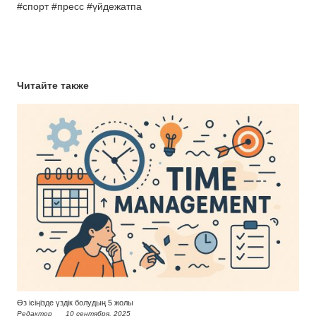
#спорт #пресс #үйдежатпа
Читайте также
Өз ісіңізде үздік болудың 5 жолы
Редактор
10 сентября, 2025