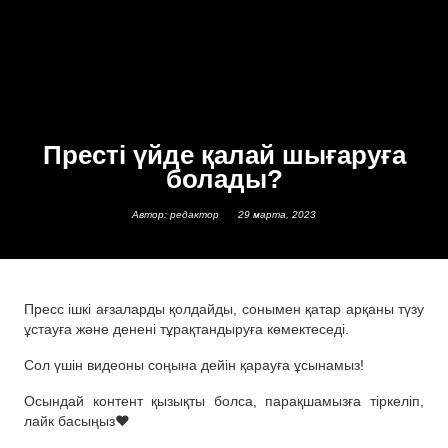
Престі үйде қалай шығаруға
болады?
Автор: редактор
29 марта, 2023
Пресс ішкі ағзаларды қолдайды, сонымен қатар арқаны түзу
ұстауға және денені тұрақтандыруға көмектеседі.
Сол үшін видеоны соңына дейін қарауға ұсынамыз!
Осындай контент қызықты болса, парақшамызға тіркеліп,
лайк басыңыз❤️