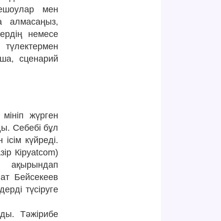
лешоулар мен
а алмасаңыз,
сердің немесе
түлектермен
ша, сценарий
мініп жүрген
ды. Себебі бұл
 ісім күйреді.
зір Кipyatcom)
 ақырындап
ат Бейсекеев
дерді түсіруге
ды. Тәжірибе