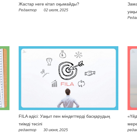
Жастар неге кітап оқымайды?
Зама
Редактор
02 июля, 2025
уақы
Реда
FILA әдісі: Уақыт пен міндеттерді басқарудың
«Үйд
тиімді тәсілі
мере
редактор
30 июня, 2025
реда