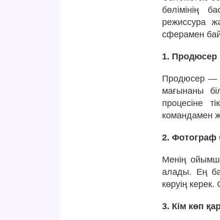
бөлімінің б
режиссура ж
сферамен ба
1. Продюсер
Продюсер — p
мағынаны бі
процесіне т
командамен ж
2. Фотограф 
Менің ойымша
алады. Ең б
көруің керек.
3. Кім көп қ