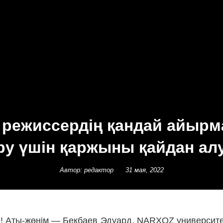
 режиссердің қандай айыр
ру үшін қаржыны қайдан ал
Автор: редактор
31 мая, 2022
е! Аты-жөнім — Бекбаев Эдуард. NARXOZ университе