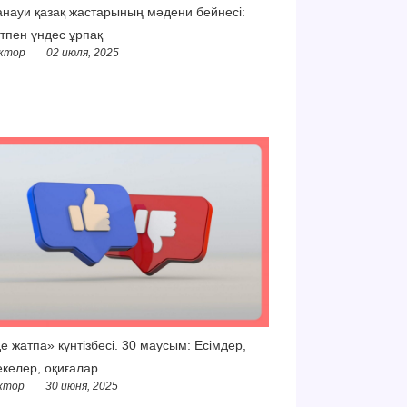
науи қазақ жастарының мәдени бейнесі:
тпен үндес ұрпақ
ктор
02 июля, 2025
е жатпа» күнтізбесі. 30 маусым: Есімдер,
келер, оқиғалар
ктор
30 июня, 2025