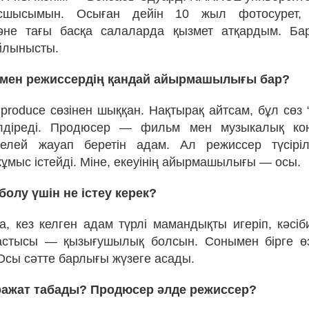
асшысымын. Осыған дейін 10 жыл фотосурет, 
әне тағы басқа салаларда қызмет атқардым. Ба
йлынысты.
 мен режиссердің қандай айырмашылығы бар?
roduce сөзінен шыққан. Нақтырақ айтсам, бұл сөз “
лдіреді. Продюсер — фильм мен музыкалық конт
ікелей жауап беретін адам. Ал режиссер түсірі
ұмыс істейді. Міне, екеуінің айырмашылығы — осы.
болу үшін не істеу керек?
, кез келген адам түрлі мамандықты игеріп, кәсі
астысы — қызығушылық болсын. Сонымен бірге өз 
 Осы сәтте барлығы жүзеге асады.
аражат табады? Продюсер әлде режиссер?