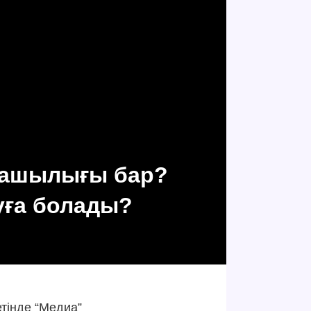
машылығы бар?
уға болады?
тінде “Медиа”