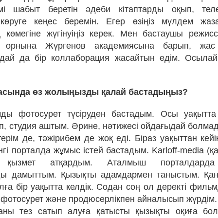
емі шабыт беретін әдеби кітаптарды оқып, те
көруге кеңес беремін. Егер өзіңіз мүлдем жаз
көмегіне жүгінуіңіз керек. Мен бастаушы режис
ң орнына Жүргенов академиясына барып, жас 
ндай да бір коллаборация жасайтын едім. Осылай
ласында өз жолыңызды қалай бастадыңыз?
ды фотосурет түсіруден бастадым. Осы уақытта 
ып, студия аштым. Әрине, нәтижесі ойдағыдай болма
ерім де, тәжірибем де жоқ еді. Біраз уақыттан кейін
і порталда жұмыс істей бастадым. Karloff-media (қа
а қызмет атқардым. Аталмыш порталдарда
ы дамыттым. Қызықты адамдармен таныстым. Қан
лға бір уақытта келдік. Содан соң ол деректі фильм
н фотосурет және продюсерлікпен айналысып жүрдім.
каны тез сатып алуға қатысты қызықты оқиға бол