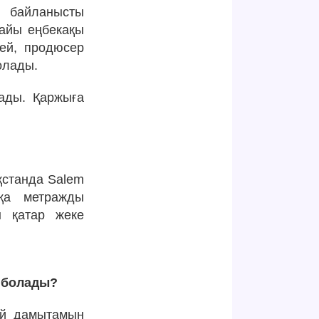
а байланысты
найы еңбекақы
дей, продюсер
олады.
лады. Қаржыға
қстанда Salem
қа метражды
н қатар жеке
е болады?
ай дамытамын