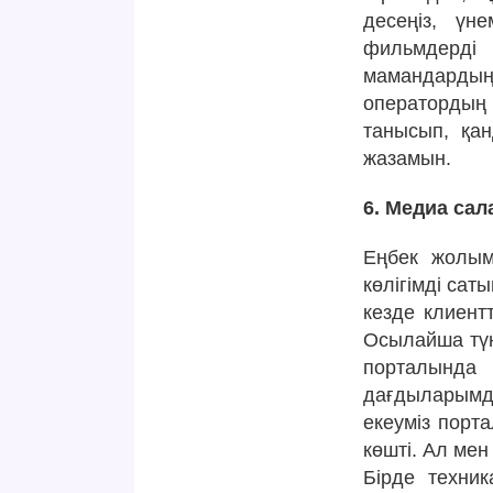
десеңіз, үн
фильмдерді 
мамандардың 
операторды
танысып, қа
жазамын.
6. Медиа са
Еңбек жолым
көлігімді сат
кезде клиентт
Осылайша түнг
порталынд
дағдыларымд
екеуміз порта
көшті. Ал ме
Бірде техни