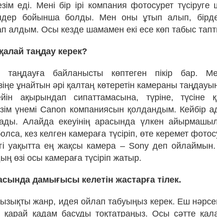
езім еді. Мені бір ірі компания фотосурет түсіруге
ндер бойынша болды. Мен оны ұтып алып, бірд
ап алдым. Осы кезде шамамен екі есе көп табыс тап
қалай таңдау керек?
 таңдауға байланысты көптеген пікір бар. М
іңе ұнайтын әрі қалтаң көтеретін камераны таңдауы
ейін ақырындап сипаттамасына, түріне, түсіне 
зім үнемі Canon компаниясын қолдандым. Кейбір а
ады. Алайда екеуінің арасында үлкен айырмашыл
болса, кез келген камераға түсіріп, өте керемет фото
ргі уақытта ең жақсы камера – Sony деп ойлаймын
ң өзі осы камераға түсіріп жатыр.
асында дамығысы келетін жастарға тілек.
ызықты жанр, идея ойлап табуыңыз керек. Еш нәрсе
 қарай қадам басуды тоқтатраңыз. Осы сәтте қал