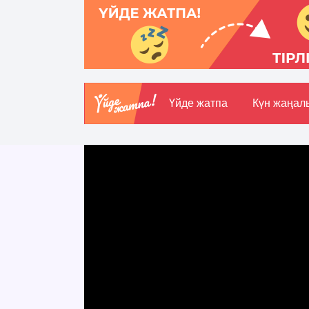
Үйде жатпа
Күн жаңал