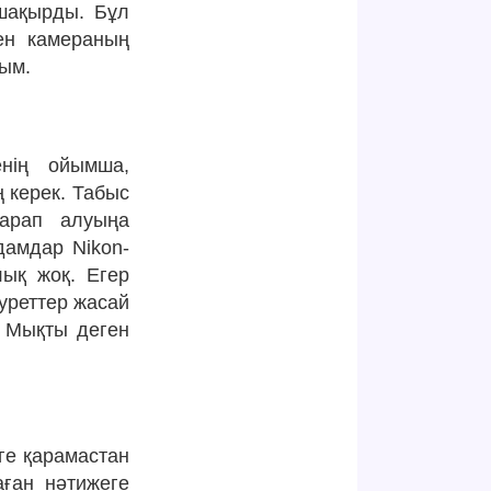
 шақырды. Бұл
ен камераның
тым.
енің ойымша,
ң керек. Табыс
қарап алуыңа
дамдар Nikon-
ық жоқ. Егер
суреттер жасай
. Мықты деген
ге қарамастан
аған нәтижеге