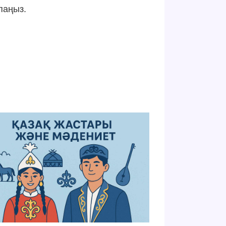
паңыз.