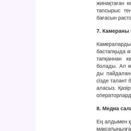
жинақтаған к
тапсырыс те
бағасын раст
7. Камераны 
Камераларды
бастапқыда өз
тапқаннан к
болады. Ал ө
ды пайдалан
сізде талант 
аласыз. Қазі
операторларды
8. Медиа сал
Ең алдымен қ
мақсатыңызға