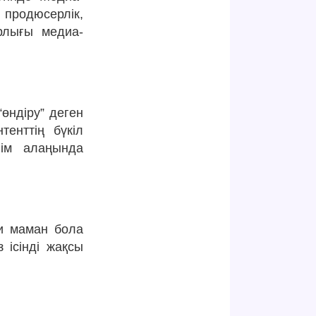
продюсерлік,
рлығы медиа-
өндіру” деген
енттің бүкіл
лім алаңында
би маман бола
ісінді жақсы