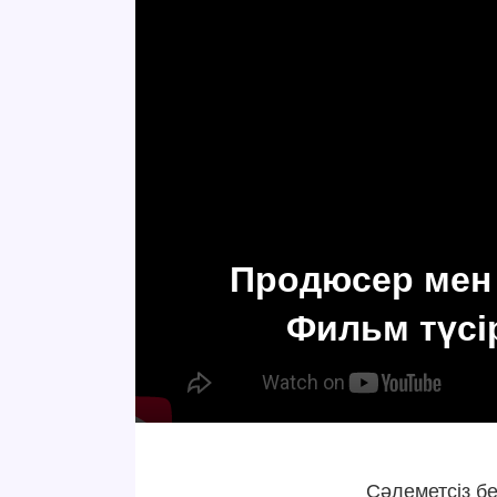
Продюсер мен
Фильм түсі
Сәлеметсіз б