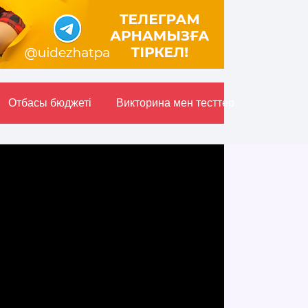
Отбасы бюджетi
Викторина мен тесттер