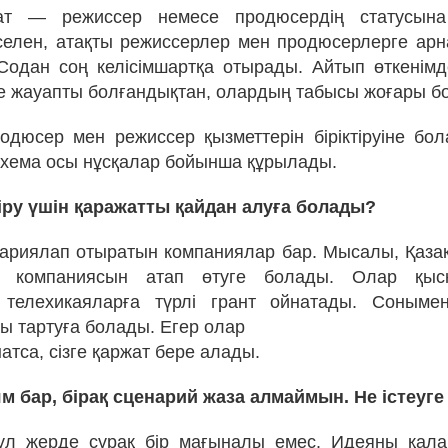
жат — режиссер немесе продюсердің статусын
селен, атақты режиссерлер мен продюсерлерге ар
одан соң келісімшартқа отырады. Айтып өткенім
ке жауапты болғандықтан, олардың табысы жоғары б
одюсер мен режиссер қызметтерін біріктіруіне бо
хема осы нұсқалар бойынша құрылады.
іру үшін қаражатты қайдан алуға болады?
ариялап отыратын компаниялар бар. Мысалы, Қаза
ia компаниясын атап өтуге болады. Олар қыс
 телехикаяларға түрлі грант ойнатады. Соныме
ы тартуға болады. Егер олар
тса, сізге қаржат бере алады.
ям бар, бірақ сценарий жаза алмаймын. Не істеуг
 бұл жерде сұрақ бір мағыналы емес. Идеяны қал