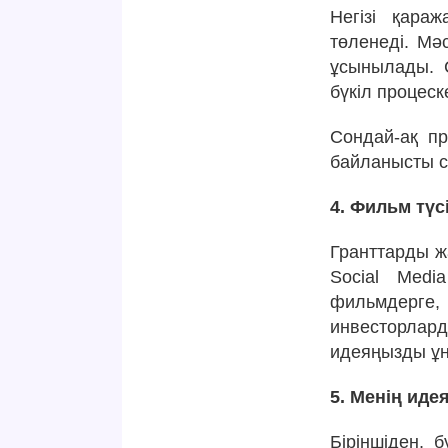
Негізі қара
төленеді. Мә
ұсынылады. С
бүкіл процес
Сондай-ақ пр
байланысты с
4. Фильм түс
Гранттарды ж
Social Med
фильмдерге,
инвесторлард
идеяңызды ұна
5. Менің иде
Біріншіден,