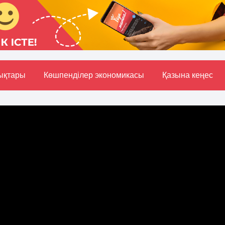
ықтары
Көшпенділер экономикасы
Қазына кеңес