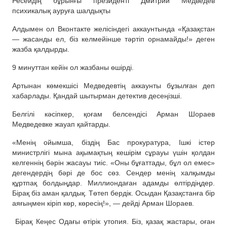
Ресейдің бұрынғы президенті Дмитрий Медведев
психикалық ауруға шалдықты
Алдымен ол Вконтакте желісіндегі аккаунтында «Қазақстан
— жасанды ел, біз келмейінше тәртіп орнамайды!» деген
жазба қалдырды.
9 минуттан кейін ол жазбаны өшірді.
Артынан көмекшісі Медведевтің аккаунты бұзылған деп
хабарлады. Қандай шытырман детектив десеңізші.
Белгілі кәсіпкер, қоғам белсендісі Арман Шораев
Медведевке жауап қайтарды.
«Менің ойымша, біздің Бас прокуратура, Ішкі істер
министрлігі мына ақымақтың кешірім сұрауы үшін қолдан
келгеннің бәрін жасауы тиіс. «Оны бұғаттады, бұл ол емес»
дегендердің бәрі де бос сөз. Сендер менің халқымды
құртпақ болдыңдар. Миллиондаған адамды өлтірдіңдер.
Бірақ біз аман қалдық. Төтеп бердік. Осыдан Қазақстанға бір
аяғыңмен кіріп көр, көресің!», — дейді Арман Шораев.
Бірақ Кеңес Одағы өтірік утопия. Біз, қазақ жастары, оған