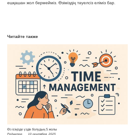
ешқашан жол бермейміз. Өзіміздің тәуелсіз еліміз бар.
Читайте также
Өз ісіңізде үздік болудың 5 жолы
Редактор
10 сентября, 2025