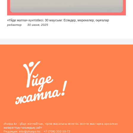
«Үйде жатпа» күнтізбесі. 30 маусым: Есімдер, мерекелер, оқиғалар
редактор
30 июня, 2025
zhatpa.kz - үйде жатпайтын, тірлік жасағысы келетін, өсетін жастарға арналған
ақпараттық-танымдық сайт
Редакция:
info@zhatpa.kz
+7 (708) 332-10-72