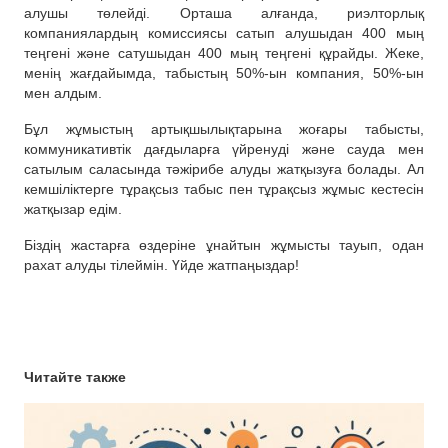
алушы төлейді. Орташа алғанда, риэлторлық
компаниялардың комиссиясы сатып алушыдан 400 мың
теңгені және сатушыдан 400 мың теңгені құрайды. Жеке,
менің жағдайымда, табыстың 50%-ын компания, 50%-ын
мен алдым.
Бұл жұмыстың артықшылықтарына жоғары табысты,
коммуникативтік дағдыларға үйренуді және сауда мен
сатылым саласында тәжірибе алуды жатқызуға болады. Ал
кемшіліктерге тұрақсыз табыс пен тұрақсыз жұмыс кестесін
жатқызар едім.
Біздің жастарға өздеріне ұнайтын жұмысты тауып, одан
рахат алуды тілеймін. Үйде жатпаңыздар!
Читайте также