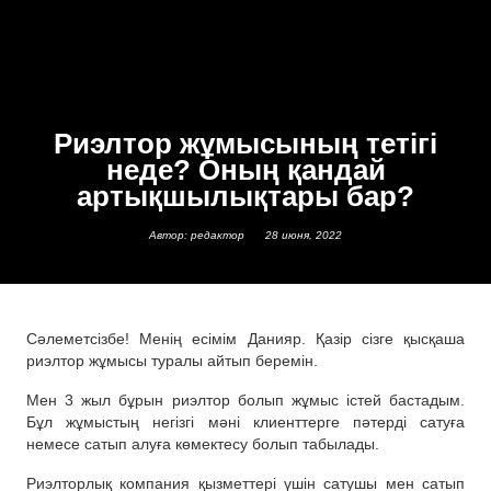
Риэлтор жұмысының тетігі
неде? Оның қандай
артықшылықтары бар?
Автор: редактор
28 июня, 2022
Сәлеметсізбе! Менің есімім Данияр. Қазір сізге қысқаша
риэлтор жұмысы туралы айтып беремін.
Мен 3 жыл бұрын риэлтор болып жұмыс істей бастадым.
Бұл жұмыстың негізгі мәні клиенттерге пәтерді сатуға
немесе сатып алуға көмектесу болып табылады.
Риэлторлық компания қызметтері үшін сатушы мен сатып