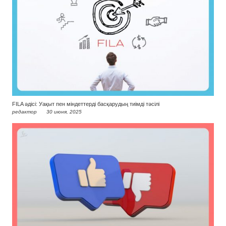
FILA әдісі: Уақыт пен міндеттерді басқарудың тиімді тәсілі
редактор
30 июня, 2025