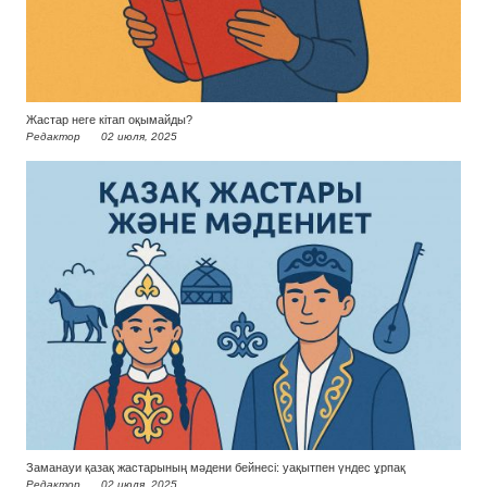
Жастар неге кітап оқымайды?
Редактор
02 июля, 2025
Заманауи қазақ жастарының мәдени бейнесі: уақытпен үндес ұрпақ
Редактор
02 июля, 2025