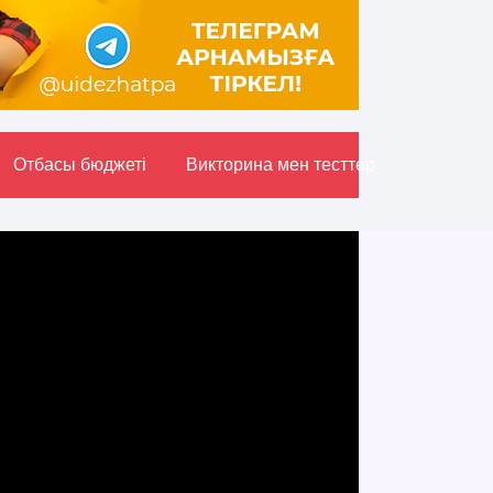
Отбасы бюджетi
Викторина мен тесттер