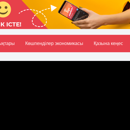
ықтары
Көшпенділер экономикасы
Қазына кеңес