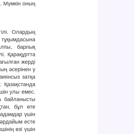
к. Мүмкін оның
гілі. Олардың
р тұқымдасына
лпы, барлық
лі. Қарақұртта
ағылған жерді
ның әсерінен у
зиянсыз затқа
. Қазақстанда
шін улы емес.
а байланысты
тан, бұл өте
і адамдар үшін
 әрдайым есте
шінің өзі үшін