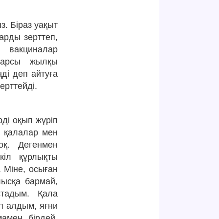
з. Біраз уақыт
ларды зерттеп,
 вакциналар
қарсы жылқы
ді деп айтуға
ерттейді.
ді оқып жүріп
л қалалар мен
оқ. Дегенмен
кіл құрлықты
 Міне, осыған
ысқа бармай,
стадым. Қала
п алдым, яғни
амен бірдей,