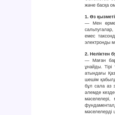
және басқа о
1. Өз қызмет
— Мен өрмек
сальпугалар,
емес таксонд
электронды м
2. Неліктен
— Маған бар
ұнайды. Тірі
атындағы Қаз
шешім қабылд
бұл сала аз 
әлемде кездес
мәселелері,
фундаментал
мәселелерді 