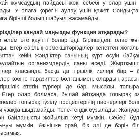
жай жұмсаудың пайдасы жоқ, себебі у олар үшін 
ды. У олаға қорегін аулау үшін қажет. Сондықт
ға бірінші болып шабуыл жасамайды.
әрізділер қандай маңызды функция атқарады?
 әлем өте қауіпті болар еді. Біріншіден, олар жә
ды. Егер барлық өрмекшітәрізділер кенеттен жоғалы
қыттан кейін жәндіктер санының күрт өсуін бай
аулайтын организмдердің саны өседі. Жыртқышт
ділер класында басқа да тіршілік иелері бар – 
елер көбіне паразиттер болғанымен, олардың арасын
тіршілік ететін түрлері де бар. Мысалы, топыр
. Егер олар болмаса, былай айтқанда топырақ за
енелер топырақ түзілу процестерінің пионерлері бо
 ұзаққа шыдамайды. Тепе-теңдік бұзылады. Жануа
ан байланысты жойылып кетуі мүмкін. Себебі бұ
ғуы мүмкін. Өкінішке орай, біз әлі де бәрін біл
рысамыз.