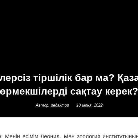
лерсіз тіршілік бар ма? Қаз
өрмекшілерді сақтау керек
Автор: редактор
10 июня, 2022
е! Менің есімім Леонид. Мен зоология институтыны