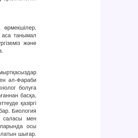
 өрмекшілер,
а аса танымал
ргіземіз және
з.
мыртқасыздар
мен әл-Фараби
хнолог болуға
ғаннан басқа,
теуде қазіргі
 бар. Биология
я саласы мен
аларында осы
олатын шығар.