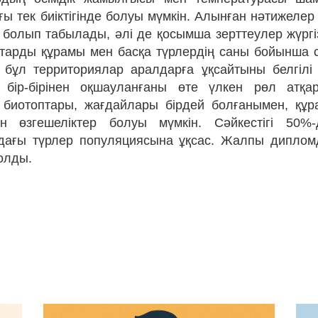
 тек биіктігінде болуы мүмкін. Алынған нәтижелер 
 болып табылады, әлі де қосымша зерттеулер жүргіз
қтарды құрамы мен басқа түрлердің саны бойынша
 бұл территориялар аралдарға ұқсайтыны белгілі
 бір-бірінен оқшауланғаны өте үлкен рөл атқа
 биотоптары, жағдайлары бірдей болғанымен, құ
н өзгешеліктер болуы мүмкін. Сәйкестігі 50%
рдағы түрлер популяциясына ұқсас. Жалпы дипло
олды.