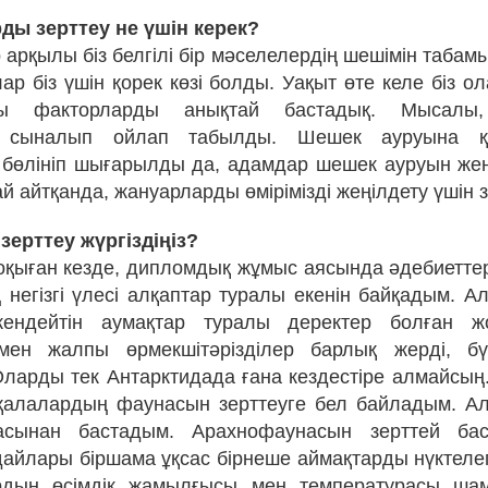
ды зерттеу не үшін керек?
рқылы біз белгілі бір мәселелердің шешімін табамы
р біз үшін қорек көзі болды. Уақыт өте келе біз о
ы факторларды анықтай бастадық. Мысалы,
а сыналып ойлап табылды. Шешек ауруына 
 бөлініп шығарылды да, адамдар шешек ауруын жең
 айтқанда, жануарларды өмірімізді жеңілдету үшін з
 зерттеу жүргіздіңіз?
қыған кезде, дипломдық жұмыс аясында әдебиеттер
ң негізгі үлесі алқаптар туралы екенін байқадым. А
ендейтін аумақтар туралы деректер болған ж
мен жалпы өрмекшітәрізділер барлық жерді, бү
Оларды тек Антарктидада ғана кездестіре алмайсың.
қалалардың фаунасын зерттеуге бел байладым. Ал
сынан бастадым. Арахнофаунасын зерттей ба
айлары біршама ұқсас бірнеше аймақтарды нүктеле
рдың өсімдік жамылғысы мен температурасы шам