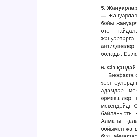
5. Жануарлар
— Жануарлар а
бойы жануарла
өте пайдал
жануарларғ
антиденелері
болады. Былай
6. Сіз қандай
— Биофакта о
зерттеулерді
адамдар мек
өрмекшілер 
мекендейді. 
байланысты 
Алматы қала
бойымен жағд
бұл аймақта