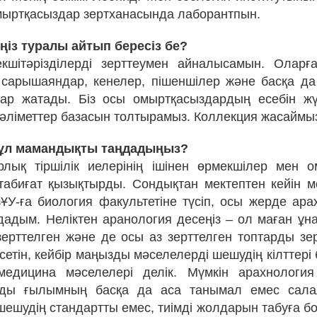
мыртқасыздар зертханасында лаборантпын.
іңіз туралы айтып бересіз бе?
шітәрізділерді зерттеумен айналысамын. Оларға
 сарышаяндар, кенелер, пішеншілер және басқа д
ар жатады. Біз осы омыртқасыздардың есебін жү
әліметтер базасын толтырамыз. Коллекция жасаймы
 бұл мамандықты таңдадыңыз?
лық тіршілік иелерінің ішінен өрмекшілер мен о
 табиғат қызықтырды. Сондықтан мектептен кейін 
ҰУ-ға биология факультетіне түсіп, осы жерде ара
адым. Неліктен аранология десеңіз – ол маған ұна
зерттелген және де осы аз зерттелген топтарды зерт
етін, кейбір маңызды мәселелерді шешудің кілттері
 медицина мәселелері делік. Мүмкін арахнологи
ды ғылымның басқа да аса танымал емес сал
шешудің стандартты емес, тиімді жолдарын табуға б