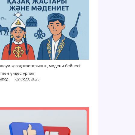
науи қазақ жастарының мәдени бейнесі:
тпен үндес ұрпақ
ктор
02 июля, 2025