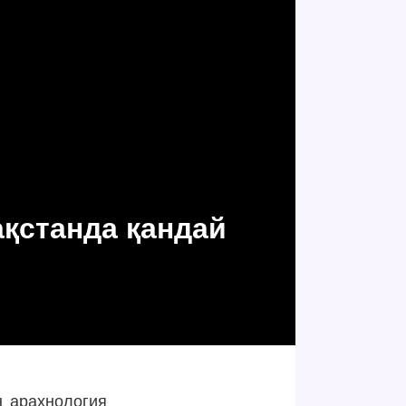
ақстанда қандай
?
ң арахнология