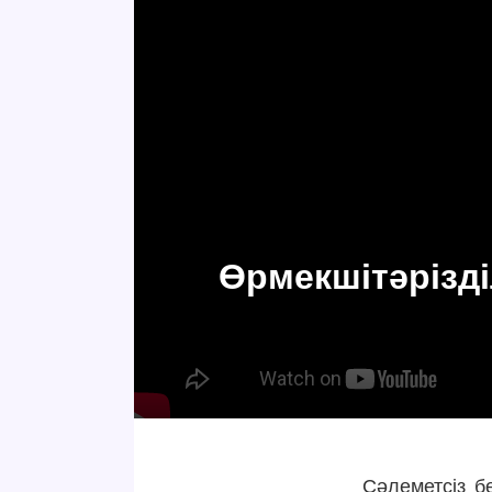
Өрмекшітәрізді
Сәлеметсіз б