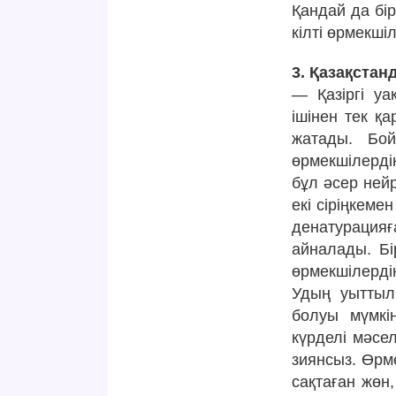
Қандай да бір
кілті өрмекш
3. Қазақстан
— Қазіргі уа
ішінен тек қ
жатады. Бо
өрмекшілердің
бұл әсер ней
екі сіріңкеме
денатурацияғ
айналады. Бі
өрмекшілерді
Удың уыттыл
болуы мүмкі
күрделі мәсел
зиянсыз. Өрм
сақтаған жөн,