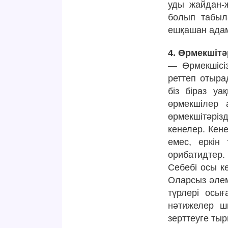
уды жайдан-
болып табыла
ешқашан адам
4. Өрмекшіт
— Өрмекшісіз
реттеп отыра
біз біраз уа
өрмекшілер 
өрмекшітәріз
кенелер. Кен
емес, еркін 
орибатидтер
Себебі осы к
Оларсыз әлем
түрлері осығ
нәтижелер шы
зерттеуге ты