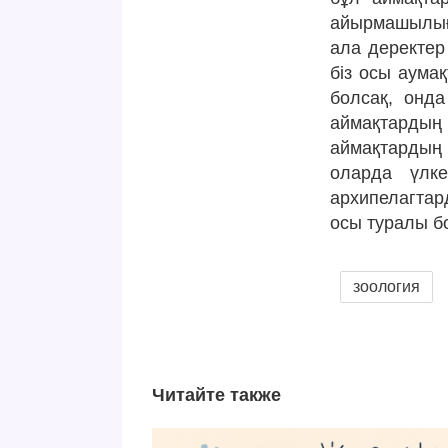
айырмашылығы
ала деректер
біз осы аума
болсақ, онда
аймақтардың
аймақтардың
оларда үлке
архипелагта
осы туралы б
зоология
Читайте также