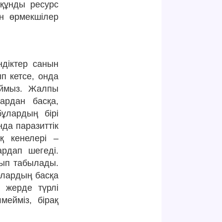
құнды ресурс
ан өрмекшілер
ндіктер санын
п кетсе, онда
қаймыз. Жалпы
ардан басқа,
бұлардың бірі
да паразиттік
ақ кенелері –
рдап шегеді.
лып табылады.
рлардың басқа
л жерде түрлі
мейміз, бірақ