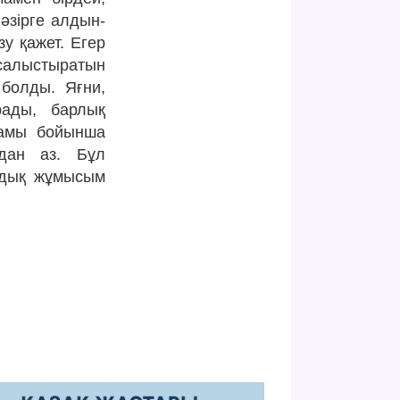
әзірге алдын-
у қажет. Егер
 салыстыратын
 болды. Яғни,
рады, барлық
рамы бойынша
-дан аз. Бұл
мдық жұмысым