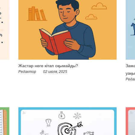
Жастар неге кітап оқымайды?
Зама
Редактор
02 июля, 2025
уақы
Реда