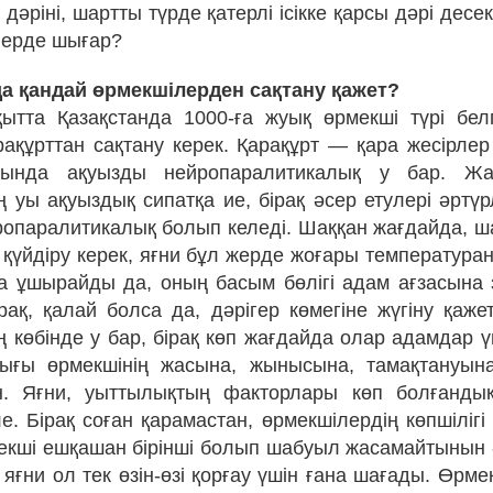
 дәріні, шартты түрде қатерлі ісікке қарсы дәрі десе
ілерде шығар?
да қандай өрмекшілерден сақтану қажет?
қытта Қазақстанда 1000-ға жуық өрмекші түрі бел
арақұрттан сақтану керек. Қарақұрт — қара жесірле
йында ақуызды нейропаралитикалық у бар. Жа
 уы ақуыздық сипатқа ие, бірақ әсер етулері әртүр
ропаралитикалық болып келеді. Шаққан жағдайда, ш
н қүйдіру керек, яғни бұл жерде жоғары температура
а ұшырайды да, оның басым бөлігі адам ағзасына 
рақ, қалай болса да, дәрігер көмегіне жүгіну қажет
ң көбінде у бар, бірақ көп жағдайда олар адамдар ү
ығы өрмекшінің жасына, жынысына, тамақтануын
н. Яғни, уыттылықтың факторлары көп болғандық
е. Бірақ соған қарамастан, өрмекшілердің көпшіліг
екші ешқашан бірінші болып шабуыл жасамайтынын
 яғни ол тек өзін-өзі қорғау үшін ғана шағады. Өрмек