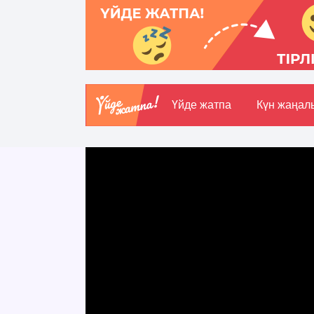
Үйде жатпа
Күн жаңал