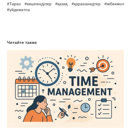
#Тараз #көшпенділер #қазақ #қараханидтер #жібекжол
#үйдежатпа
Читайте также