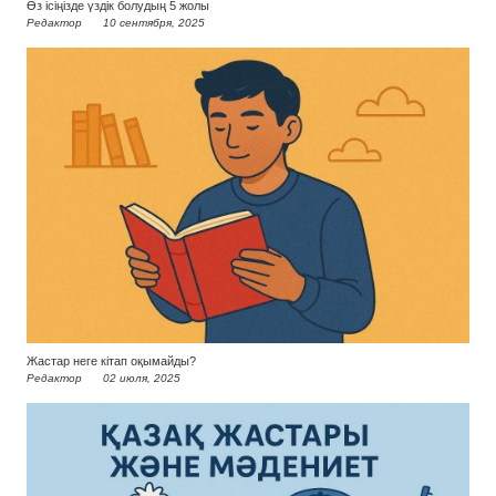
Өз ісіңізде үздік болудың 5 жолы
Редактор
10 сентября, 2025
Жастар неге кітап оқымайды?
Редактор
02 июля, 2025