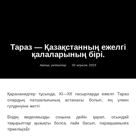
Тараз — Қазақстанның ежелгі
қалаларының бірі.
Автор: редактор
02 апреля, 2023
Қараханидтер тұсында, XI—XII ғасырларда ежелгі Тараз
олардың патшалығының астанасы болып, ең үлкен
гүлденуіне жетті.
Біздің видеомызды соңына дейін қарап, осындай
тақырыптар қызықты болса, лайк басып, парақшамызға
тіркеліңіз👍