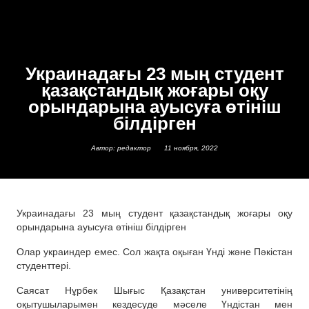
Украинадағы 23 мың студент
қазақстандық жоғары оқу
орындарына ауысуға өтініш
білдірген
Автор: редактор
11 ноября, 2022
Украинадағы 23 мың студент қазақстандық жоғары оқу
орындарына ауысуға өтініш білдірген
Олар украиндер емес. Сол жақта оқыған Үнді және Пәкістан
студенттері.
Саясат Нұрбек Шығыс Қазақстан университетінің
оқытушыларымен кездесуде мәселе Үндістан мен