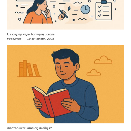
Өз ісіңізде үздік болудың 5 жолы
Редактор
10 сентября, 2025
Жастар неге кітап оқымайды?