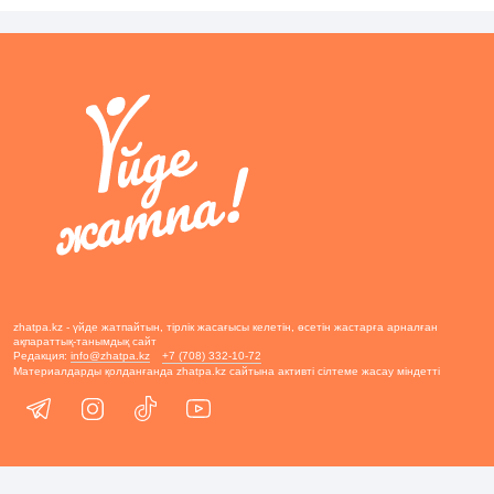
zhatpa.kz - үйде жатпайтын, тірлік жасағысы келетін, өсетін жастарға арналған
ақпараттық-танымдық сайт
Редакция:
info@zhatpa.kz
+7 (708) 332-10-72
Материалдарды қолданғанда zhatpa.kz сайтына активті сілтеме жасау міндетті