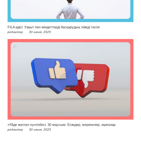
FILA әдісі: Уақыт пен міндеттерді басқарудың тиімді тәсілі
редактор
30 июня, 2025
«Үйде жатпа» күнтізбесі. 30 маусым: Есімдер, мерекелер, оқиғалар
редактор
30 июня, 2025