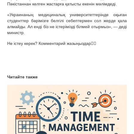
Пәкістаннан келген жастарға қатысты екенін мәлімдеді.
«Украинаның медициналық университеттерінде оқыған
студенттер бәрімізге белгілі себептермен сол жерде қала
алмайды. Ал енді біз не істерімізді білмей отырмыз», — деді
министр.
Не істеу керек? Комментарий жазыңыздар👇🏻
Читайте также