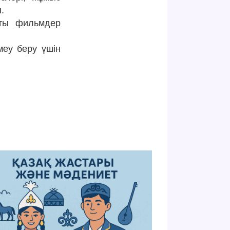
.
сты фильмдер
меу беру үшін