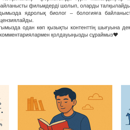
байланысты фильмдерді шолып, оларды талқылайды
зодымызда ядролық биолог – бологияға байланы
ецензиялайды.
нтымызда одан көп қызықты контенттің шығуына де
і комментариялармен қолдауыңызды сұраймыз❤