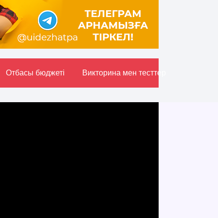
Отбасы бюджетi
Викторина мен тесттер