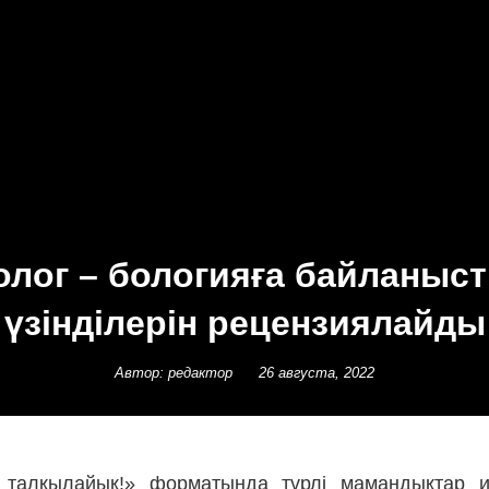
олог – бологияға байланыс
үзінділерін рецензиялайды
Автор: редактор
26 августа, 2022
 талқылайық!» форматында түрлі мамандықтар и