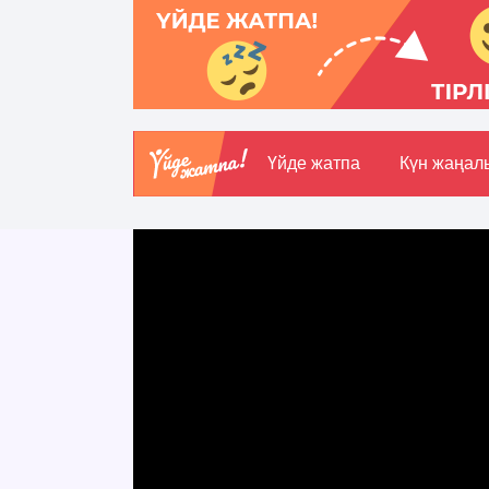
Үйде жатпа
Күн жаңал