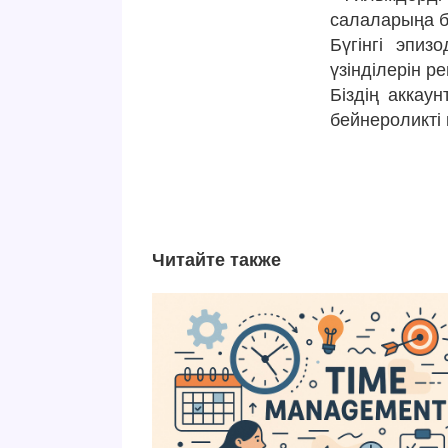
салаларыңа 
Бүгінгі эпи
үзінділерін р
Біздің аккау
бейнероликт
Читайте также