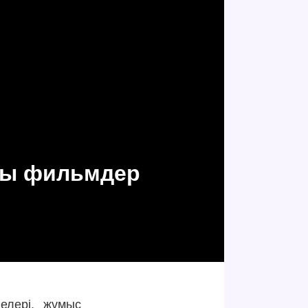
ты фильмдер
елері, жұмыс