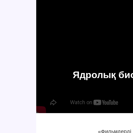
Ядролық би
«Фильмдерді