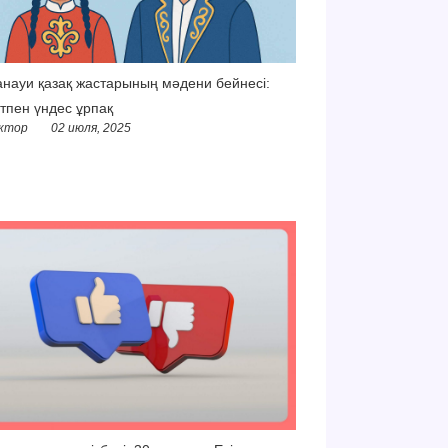
науи қазақ жастарының мәдени бейнесі:
тпен үндес ұрпақ
ктор
02 июля, 2025