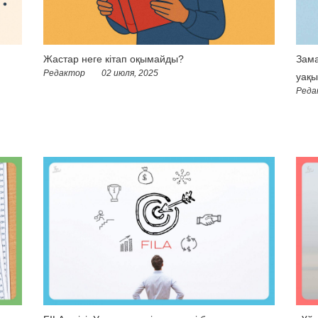
Жастар неге кітап оқымайды?
Зама
Редактор
02 июля, 2025
уақы
Реда