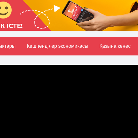
ықтары
Көшпенділер экономикасы
Қазына кеңес