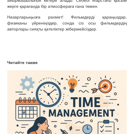
айырмашылығын көтере алады. Себебі Марстағы қысым
жерге қарағанда бір атмосфераға ғана төмен.
Назарларыңызға рахмет! Фильмдерді қараңыздар,
физиканы үйреніңіздер, сонда сіз осы фильмдердің
авторлары сияқты қателіктер жібермейсіздер.
Читайте также