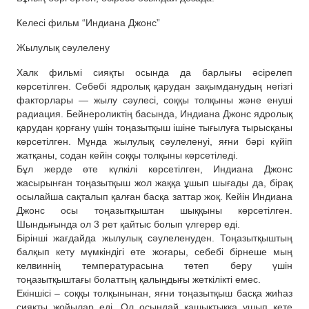
Келесі фильм “Индиана Джонс”
Жылулық сәулелену
Халк фильмі сияқты осында да барлығы әсірелеп
көрсетілген. Себебі ядролық қарудан зақымданудың негізгі
факторлары — жылу сәулесі, соққы толқыны және енуші
радиация. Бейнероликтің басында, Индиана Джонс ядролық
қарудан қорғану үшін тоңазытқыш ішіне тығылуға тырысқаны
көрсетілген. Мұнда жылулық сәулеленуі, яғни бәрі күйіп
жатқаны, содан кейін соққы толқыны көрсетіледі.
Бұл жерде өте күлкілі көрсетілген, Индиана Джонс
жасырынған тоңазытқыш жол жаққа ұшып шығады да, бірақ
осылайша сақталып қалған басқа заттар жоқ. Кейін Индиана
Джонс осы тоңазытқыштан шыққыны көрсетілген.
Шындығында ол 3 рет қайтыс болып үлгерер еді.
Бірінші жағдайда жылулық сәулеленуден. Тоңазытқыштың
балқып кету мүмкіндігі өте жоғары, себебі бірнеше мың
келвиннің температурасына төтеп беру үшін
тоңазытқыштағы болаттың қалыңдығы жеткілікті емес.
Екіншісі – соққы толқынынан, яғни тоңазытқыш басқа жиһаз
сияқты жойылар еді. Ол осындай қашықтыққа ұшып кете