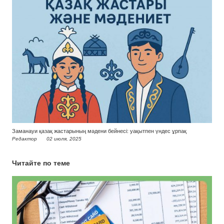
Заманауи қазақ жастарының мәдени бейнесі: уақытпен үндес ұрпақ
Редактор
02 июля, 2025
Читайте по теме