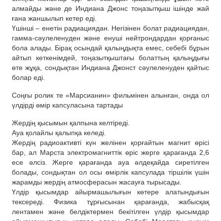
алмайды және де Индиана Джонс тоңазытқыш ішінде жай
ғана жаншылып кетер еді.
Үшінші – енетін радиациядан. Негізінен болат радиациядан,
гамма-сәулеленуден және енуші нейтрондардан қорғаныс
бола алады. Бірақ осындай қалыңдықта емес, себебі бұрын
айтып кеткенімдей, тоңазытқыштағы болаттың қалыңдығы
өте жұқа, сондықтан Индиана Джонст сәулеленуден қайтыс
болар еді.
Соңғы ролик те «Марсианин» фильмінен алынған, онда ол
үлдірді өмір капсуласына тартады
Жердің қысымын қалпына келтіреді.
Ауа қолайлы қалыпқа келеді.
Жердің радиоактивті күн желінен қорғайтын магнит өрісі
бар, ал Марста электромагниттік өріс жерге қарағанда 2,6
есе әлсіз. Жерге қарағанда ауа әлдеқайда сиретілген
болады, сондықтан ол осы өмірлік капсулада тіршілік үшін
жарамды жердің атмосферасын жасауға тырысады.
Үлдір қысымдар айырмашылығын көтере алатындығын
тексереді. Физика тұрғысынан қарағанда, жабысқақ
лентамен және белдіктермен бекітілген үлдір қысымдар