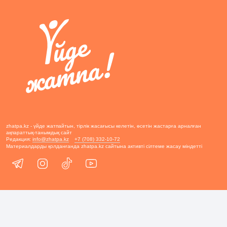
zhatpa.kz - үйде жатпайтын, тірлік жасағысы келетін, өсетін жастарға арналған
ақпараттық-танымдық сайт
Редакция:
info@zhatpa.kz
+7 (708) 332-10-72
Материалдарды қолданғанда zhatpa.kz сайтына активті сілтеме жасау міндетті