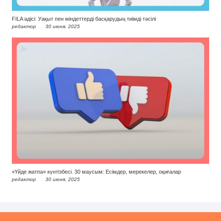
FILA әдісі: Уақыт пен міндеттерді басқарудың тиімді тәсілі
редактор
30 июня, 2025
«Үйде жатпа» күнтізбесі. 30 маусым: Есімдер, мерекелер, оқиғалар
редактор
30 июня, 2025