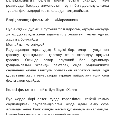
Балықтарыңызға сәлем! Менің есімім Жандос. Мен
реакторды басқару инженерімін. Бүгін біз ядролық физика
туралы фильмдерді көріп, оларды талқылаймыз.
Біздің алғашқы фильміміз — «Марсианин»
Бұл айтқаны дұрыс. Плутоний тіпті ядролық қаруды жасауда
да қолданылады және адамға плутониймен тікелей жұмыс
жасауға болмайды
Мен айтып кетенімдей
Радиациядан қорғанудың 3 әдісі бар, олар – уақытпен
қорғану, қашықтықпен қорғану және экрандау арқылы
қорғану. Осында автор плутоний бар құрылғыда
қолданылатын экранды сақтасақ, онда радиоактивтік
сәулелену қаупін азайтуға болатанын көрсеткісі келді. Бұл
құрылғыны жылу генераторы түрінде пайдалану үшін оны
фольгамен орайды.
Келесі фильмге көшейік, бұл бізде «Халк»
Бұл жерде бәрі ертегі түрде көрсетілген, себебі гамма
сәулелерімен сәулелендірілген кезде адам өмір сүре
алмайды және Халк сияқты жасыл құбыжыққа айналмайды.
Бұның бәрі ертегі, әсіресе осындай дозада.