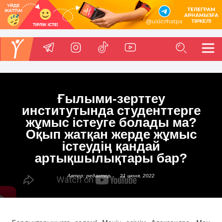
Ғылыми-зерттеу
институтында студенттерге
жұмыс істеуге болады ма?
Оқып жатқан жерде жұмыс
істеудің қандай
артықшылықтары бар?
Автор: редактор
21 июня, 2022