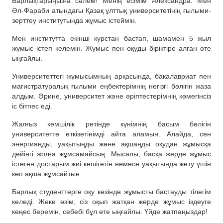
Барлықтарыңызға сәлем! Менің есімім Александра. Мен
Әл-Фараби атындағы Қазақ ұлттық университетінің ғылыми-
зерттеу институтында жұмыс істеймін.
Мен институтта екінші курстан бастап, шамамен 5 жыл
жұмыс істеп келемін. Жұмыс пен оқуды біріктіре алған өте
ыңғайлы.
Университеттегі жұмысымның арқасында, бакалавриат пен
магистратуралық ғылыми еңбектерімнің негізгі бөлігін жаза
алдым. Әрине, университет және әріптестерімнің көмегінсіз
іс бітпес еді.
Жалғыз кемшілік ретінде күнімнің басым бөлігін
университетте өткізетінімді айта аламын. Алайда, сен
энергияңды, уақытыңды және ақшаңды оқудан жұмысқа
дейінгі жолға жұмсамайсың. Мысалы, басқа жерде жұмыс
істеген достарым жиі кешігетін немесе уақытында жету үшін
көп ақша жұмсайтын.
Барлық студенттерге оқу кезінде жұмысты бастауды тілегім
келеді. Жеке өзім, сіз оқып жатқан жерде жұмыс іздеуге
кеңес беремін, себебі бұл өте ыңғайлы. Үйде жатпаңыздар!