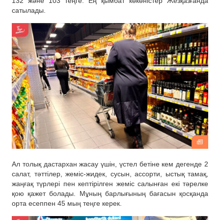
132 және 103 теңге. Ең қымбат көкөністер Жезқазғанда
сатылады.
Ал толық дастархан жасау үшін, үстел бетіне кем дегенде 2
салат, тәттілер, жеміс-жидек, сусын, ассорти, ыстық тамақ,
жаңғақ түрлері пен кептірілген жеміс салынған екі тәрелке
қою қажет болады. Мұның барлығының бағасын қосқанда
орта есеппен 45 мың теңге керек.