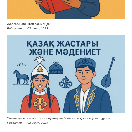
Жастар неге кітап оқымайды?
Редактор
02 июля, 2025
Заманауи қазақ жастарының мәдени бейнесі: уақытпен үндес ұрпақ
Редактор
02 июля, 2025