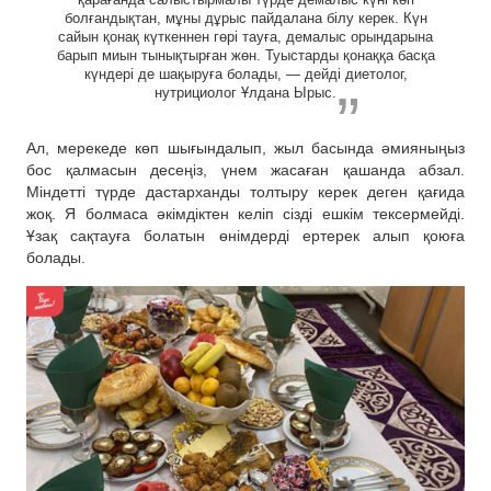
болғандықтан, мұны дұрыс пайдалана білу керек. Күн
сайын қонақ күткеннен гөрі тауға, демалыс орындарына
барып миын тынықтырған жөн. Туыстарды қонаққа басқа
күндері де шақыруға болады, — дейді диетолог,
нутрициолог Ұлдана Ырыс.
Ал, мерекеде көп шығындалып, жыл басында әмияныңыз
бос қалмасын десеңіз, үнем жасаған қашанда абзал.
Міндетті түрде дастарханды толтыру керек деген қағида
жоқ. Я болмаса әкімдіктен келіп сізді ешкім тексермейді.
Ұзақ сақтауға болатын өнімдерді ертерек алып қоюға
болады.