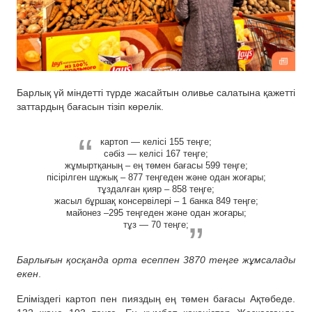
Барлық үй міндетті түрде жасайтын оливье салатына қажетті
заттардың бағасын тізіп көрелік.
картоп — келісі 155 теңге;
сәбіз — келісі 167 теңге;
жұмыртқаның – ең төмен бағасы 599 теңге;
пісірілген шұжық – 877 теңгеден және одан жоғары;
тұздалған қияр – 858 теңге;
жасыл бұршақ консервілері – 1 банка 849 теңге;
майонез –295 теңгеден және одан жоғары;
тұз — 70 теңге;
Барлығын қосқанда орта есеппен 3870 теңге жұмсалады
екен
.
Еліміздегі картоп пен пияздың ең төмен бағасы Ақтөбеде.