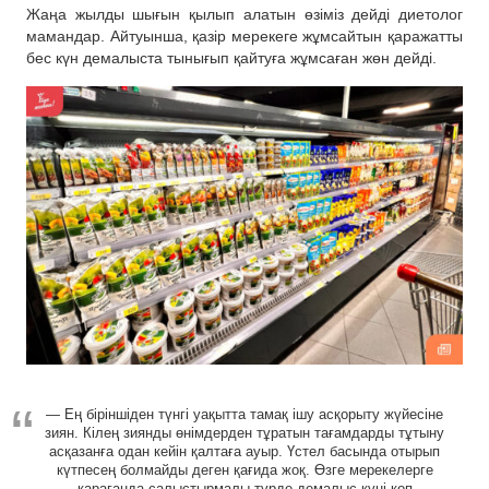
Жаңа жылды шығын қылып алатын өзіміз дейді диетолог
мамандар. Айтуынша, қазір мерекеге жұмсайтын қаражатты
бес күн демалыста тынығып қайтуға жұмсаған жөн дейді.
— Ең біріншіден түнгі уақытта тамақ ішу асқорыту жүйесіне
зиян. Кілең зиянды өнімдерден тұратын тағамдарды тұтыну
асқазанға одан кейін қалтаға ауыр. Үстел басында отырып
күтпесең болмайды деген қағида жоқ. Өзге мерекелерге
қарағанда салыстырмалы түрде демалыс күні көп