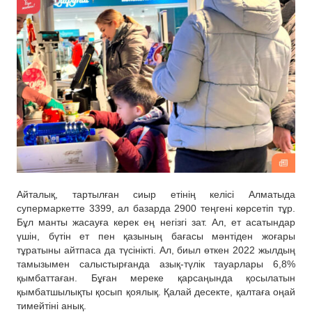
Айталық, тартылған сиыр етінің келісі Алматыда
супермаркетте 3399, ал базарда 2900 теңгені көрсетіп тұр.
Бұл манты жасауға керек ең негізгі зат. Ал, ет асатындар
үшін, бүтін ет пен қазының бағасы мәнтіден жоғары
тұратыны айтпаса да түсінікті. Ал, биыл өткен 2022 жылдың
тамызымен салыстырғанда азық-түлік тауарлары 6,8%
қымбаттаған. Бұған мереке қарсаңында қосылатын
қымбатшылықты қосып қоялық. Қалай десекте, қалтаға оңай
тимейтіні анық.