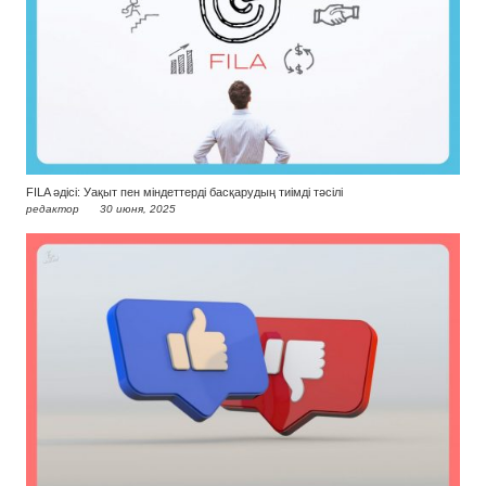
FILA әдісі: Уақыт пен міндеттерді басқарудың тиімді тәсілі
редактор
30 июня, 2025