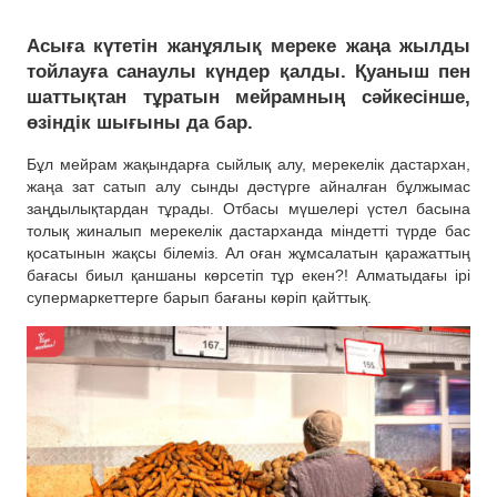
Асыға күтетін жанұялық мереке жаңа жылды
тойлауға санаулы күндер қалды. Қуаныш пен
шаттықтан тұратын мейрамның сәйкесінше,
өзіндік шығыны да бар.
Бұл мейрам жақындарға сыйлық алу, мерекелік дастархан,
жаңа зат сатып алу сынды дәстүрге айналған бұлжымас
заңдылықтардан тұрады. Отбасы мүшелері үстел басына
толық жиналып мерекелік дастарханда міндетті түрде бас
қосатынын жақсы білеміз. Ал оған жұмсалатын қаражаттың
бағасы биыл қаншаны көрсетіп тұр екен?! Алматыдағы ірі
супермаркеттерге барып бағаны көріп қайттық.