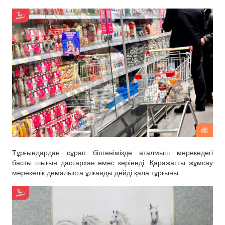
Тұрғындардан сұрап білгенімізде аталмыш мерекедегі
басты шығын дастархан емес көрінеді. Қаражатты жұмсау
мерекелік демалыста ұлғаяды дейді қала тұрғыны.