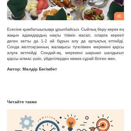
Есесіне қымбатшылыққа ұрынбайсыз. Сыйлық беру керек ең
жақын адамдардың нақты тізімін жасап, оларға керекті
деген затты да 1-2 ай бұрын алу да артықтық етпейді.
Сонда желтоқсанның жалақысы түгелімен мерекені қарсы
алуға кетпейді. Сондай-ақ, мерекені шаршап шалдығып
қарсы алмас үшін, үйдегілерден көмек сұрай білген жөн.
Автор: Мөлдір Бегімбет
Читайте также