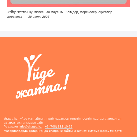
«Үйде жатпа» күнтізбесі. 30 маусым: Есімдер, мерекелер, оқиғалар
редактор
30 июня, 2025
zhatpa.kz - үйде жатпайтын, тірлік жасағысы келетін, өсетін жастарға арналған
ақпараттық-танымдық сайт
Редакция:
info@zhatpa.kz
+7 (708) 332-10-72
Материалдарды қолданғанда zhatpa.kz сайтына активті сілтеме жасау міндетті