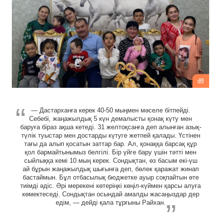
— Дастарханға керек 40-50 мыңмен мәселе бітпейді.
Себебі, жаңажылдық 5 күн демалысты қонақ күту мен
баруға біраз ақша кетеді. 31 желтоқсанға деп алынған азық-
түлік туыстар мен достарды күтуге жетпей қалады. Үстінен
тағы да алып қосатын заттар бар. Ал, қонаққа барсақ құр
қол бармайтынымыз белгілі. Бір үйге бару үшін тәтті мен
сыйлыққа кемі 10 мың керек. Сондықтан, өз басым екі-үш
ай бұрын жаңажылдық шығынға деп, бөлек қаражат жинап
бастаймын. Бұл отбасылық бюджетке ауыр соқпайтын өте
тиімді әдіс. Әрі мерекені көтеріңкі көңіл-күймен қарсы алуға
көмектеседі. Сондықтан осындай амалды жасаңыздар дер
едім, — дейді қала тұрғыны Райхан.