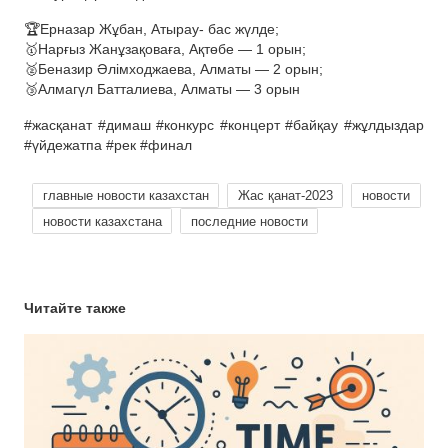
🏆Ерназар Жұбан, Атырау- бас жүлде;
🥇Нарғыз Жанұзақоваға, Ақтөбе — 1 орын;
🥈Беназир Әлімходжаева, Алматы — 2 орын;
🥉Алмагүл Батталиева, Алматы — 3 орын
#жасқанат #димаш #конкурс #концерт #байқау #жұлдыздар
#үйдежатпа #рек #финал
главные новости казахстан
Жас қанат-2023
новости
новости казахстана
последние новости
Читайте также