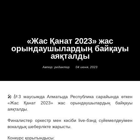
«Жас Қанат 2023» жас
орындаушылардың байқауы
аяқталды
Автор: редактор
04 июня, 2023
🎤🎻3 маусымда Алматыда Республика сарайында өткен
«Жас Қанат 2023» жас орындаушылардың байқауы
аяқталды.
Финалистер оркестр мен кәсіби live-бэнд сүйемелдеуімен
вокалдық шеберлікте жарысты.
Конкурс қорытындысы: