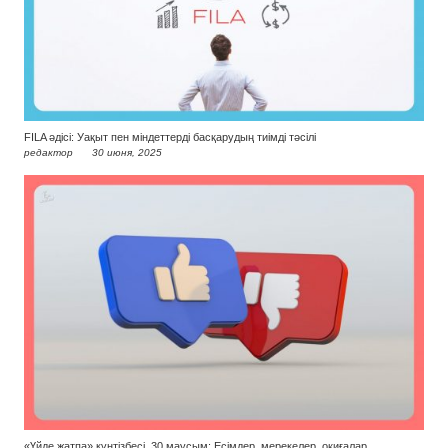
FILA әдісі: Уақыт пен міндеттерді басқарудың тиімді тәсілі
редактор
30 июня, 2025
«Үйде жатпа» күнтізбесі. 30 маусым: Есімдер, мерекелер, оқиғалар