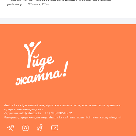
редактор
30 июня, 2025
zhatpa.kz - үйде жатпайтын, тірлік жасағысы келетін, өсетін жастарға арналған
ақпараттық-танымдық сайт
Редакция:
info@zhatpa.kz
+7 (708) 332-10-72
Материалдарды қолданғанда zhatpa.kz сайтына активті сілтеме жасау міндетті