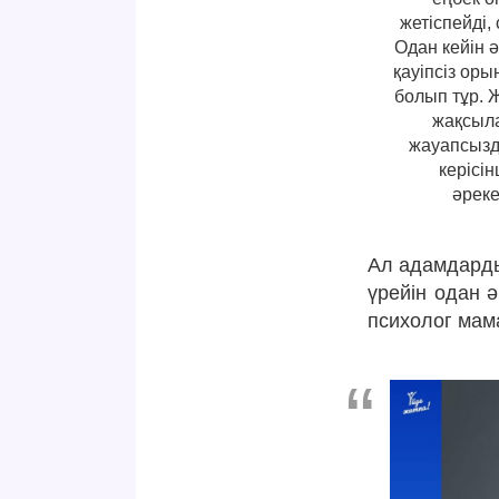
жетіспейді
Одан кейін 
қауіпсіз оры
болып тұр. 
жақсыла
жауапсызд
керісі
әреке
Ал адамдардың
үрейін одан 
психолог мам