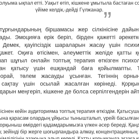
олуыма ықпал етті. Уақыт өтіп, кішкене ұмытыла бастаған со
үйіме келдік,-дейді Гүлжанар.
тұрғындарының біршамасы жер сілкінісіне дайын
ады. Эмоцияға ерік беріп, бірден қажетті әрекетк
. Демек, қауіпсіздік шараларын жасау үшін псих
жет. Оқиға өтісімен, әлеуметтік желіде қатты 
нап шұғыл онлайн топтық терапия өткізген психо
Оған қатысу үшін ешқандай баға қойылмапты. 
е орай, төлем жасауды ұсынған. Тегіннің орн
сақтау үшін осылай жасалған көрінеді. Қорқ
дарын меңгеріп, кішкене де болса серпілгендерін айт
ісінен кейін аудиторияма топтық терапия өткіздім. Қатысу
ына қарасам олардың ұйқысы тынышталып, үрейі басылған
орқыныш өмірдегі қадамдарымызға үлкен әсер береді. Қандай
у, зейінді бір жерге шоғырландыра алмау, концентрацияның
німділігінің азаюына алып келеді. Қатты қорыққанда ағзаға 