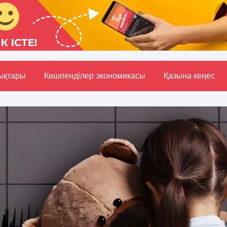
ықтары
Көшпенділер экономикасы
Қазына кеңес