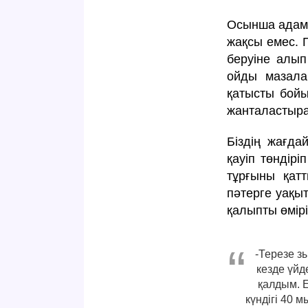
Осынша адамн
жақсы емес. 
беруіне алып
ойды мазалай
қатысты бойы
жанталастыра
Біздің жағда
қауіп төндір
тұрғыны қатт
пәтерге уақы
қалыпты өмірі
-Терезе з
кезде үйд
қалдым. 
күндігі 40 