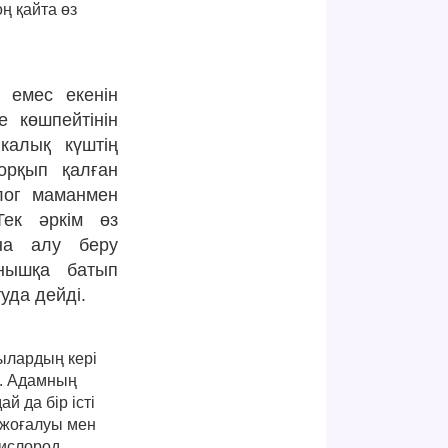
ң қайта өз
 емес екенін
е көшпейтінін
икалық күштің
қорқып қалған
лог маманмен
Тек әркім өз
ына алу беру
ынышқа батып
уда дейді.
шылардың кері
. Адамның
 да бір істі
 жоғалуы мен
кислород