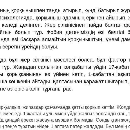
ың қорқынышпен таңды атырып, күнді батырып жүр
Психологияда, қорқыныш адамның еркінен айырып, ж
 келеді делінген. Жер сілкінісінен пайда болған ф
тын болып тұр. Фобия дегеніміздің өзі белгілі 
нда өзі басқара алмайтын қорқыныштың, үнемі да
 беретін үрейдің болуы.
йда бұл жер сілкінісі мәселесі болса, бұл фактор т
іп тұр. Жаңадан салынған көпқабатты үйдің 17-қаба
ы қорыққанынан өз үйінен кетіп, 1-қабаттан ақ
тша көшкенін айтады. Қалтасынан қаражат шығарып, ө
не өзгеріс әкеліп тұрғаны рас.
ырқылдып, жиһаздар қозғалғанда қатты қорқып кеттім. Жол
е емес еді. 1 жастағы ұлыммен үйде жалғыз болғандықтан, т
Ешқандай әрекет жасауға мұршам болмады. Сондықтан жол
мың теңге тұратын үйден 1 аптаға пәтер жалдады. Бұл менің 