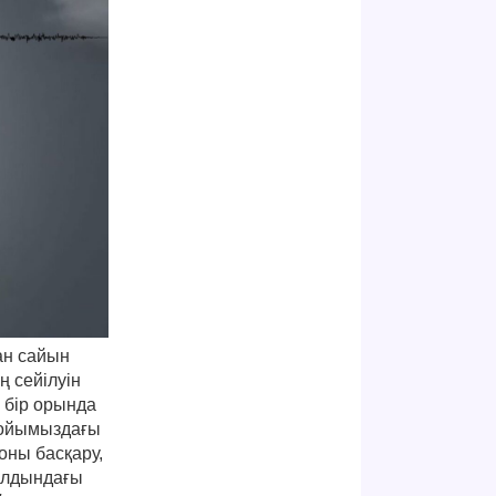
дан сайын
ң сейілуін
 бір орында
 бойымыздағы
оны басқару,
 алдындағы