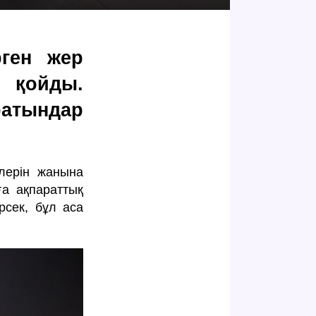
ген жер
п қойды.
тындар
лерін жанына
ға ақпараттық
рсек, бұл аса