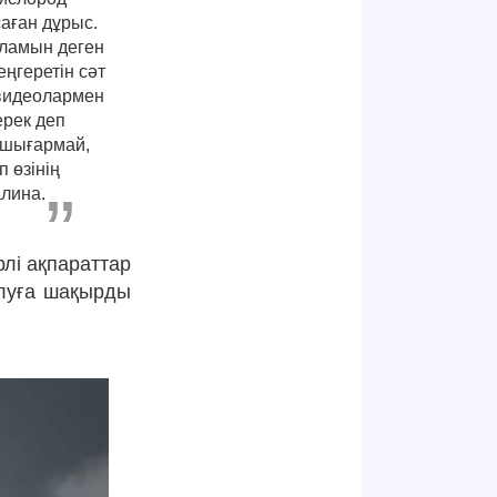
аған дұрыс.
ыламын деген
еңгеретін сәт
 видеолармен
ерек деп
 шығармай,
 өзінің
алина.
рлі ақпараттар
олуға шақырды