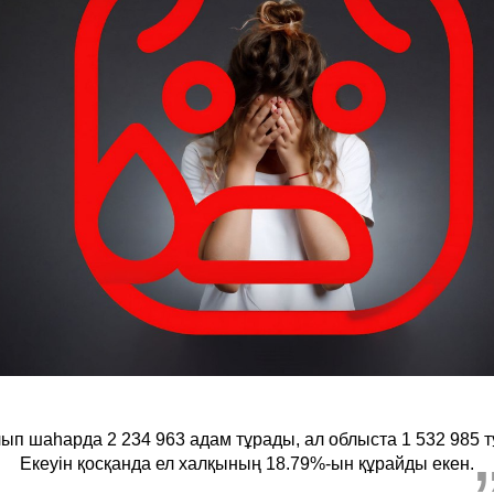
лып шаһарда 2 234 963 адам тұрады, ал облыста 1 532 985 т
Екеуін қосқанда ел халқының 18.79%-ын құрайды екен.