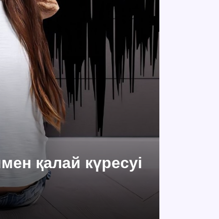
мен қалай күресуі