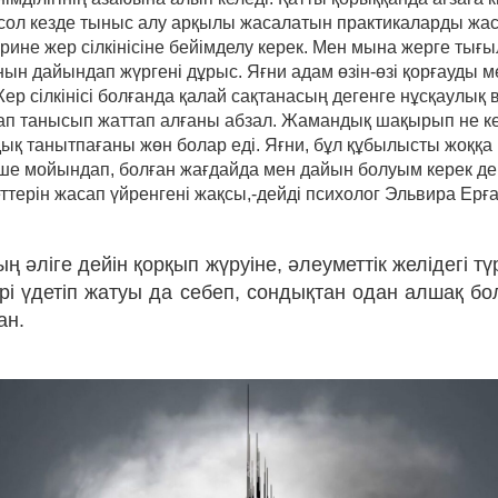
, сол кезде тыныс алу арқылы жасалатын практикаларды жас
әрине жер сілкінісіне бейімделу керек. Мен мына жерге тығ
нын дайындап жүргені дұрыс. Яғни адам өзін-өзі қорғауды м
Жер сілкінісі болғанда қалай сақтанасың дегенге нұсқаулық
п танысып жаттап алғаны абзал. Жамандық шақырып не к
ық танытпағаны жөн болар еді. Яғни, бұл құбылысты жоққа
нше мойындап, болған жағдайда мен дайын болуым керек деп
ттерін жасап үйренгені жақсы,-дейді психолог Эльвира Ерғ
 әліге дейін қорқып жүруіне, әлеуметтік желідегі тү
әрі үдетіп жатуы да себеп, сондықтан одан алшақ б
ан.