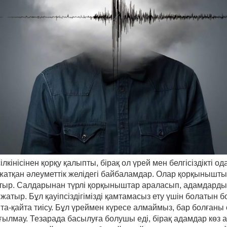
лкінісінен қорқу қалыпты, бірақ ол үрей мен белгісіздікті о
жатқан әлеуметтік желідегі байбаламдар. Олар қорқынышты
тыр. Салдарынан түрлі қорқыныштар араласып, адамдарды
жатыр. Бұл қауіпсіздігімізді қамтамасыз ету үшін болатын
йта-қайта тиісу. Бұл үреймен күресе алмаймыз, бар болғаны 
ғылмау. Тезарада басылуға болушы еді, бірақ адамдар көз