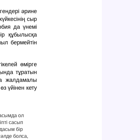
гендері әрине
үйкесінің сыр
обия да үнемі
бір құбылысқа
мыл бермейтін
ікелей өмірге
тында тұратын
ыға жалдамалы
з үйінен кету
дасымда ол
іпті сасып
дасым бір
сәлде болса,