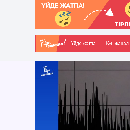
Үйде жатпа
Күн жаңал