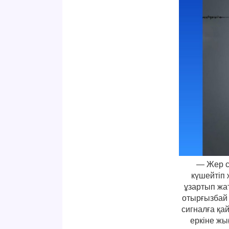
— Жер сі
күшейтіп 
ұзартып жа
отырғызбай 
сигналға қа
еркіне жы