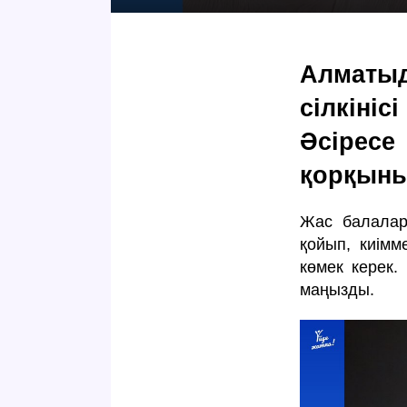
Алматы
сілкіні
Әсіре
қорқыны
Жас балалар
қойып, киімм
көмек керек.
маңызды.