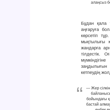
алаңсыз б
Бұдан қала 
аңғаруға бол
көрсетіп тұр
мықтылығы қа
жандарға ар
тілдестік. 
мүмкіндігін
заңдылығын 
кетпеудің жол
— Жер сілкін
байланыс
бойындағы қ
бастай алма
еңбек ө