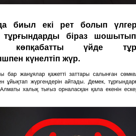
да биыл екі рет болып үлгер
сі тұрғындарды біраз шошыты
се көпқабатты үйде тұра
шпен күнелтіп жүр.
ы бар жанұялар қажетті заттары салынған сөмке
ен ұйықтап жүргендерін айтады. Демек, тұрғындар
 Алматы халық тығыз орналасқан қала екенін еске