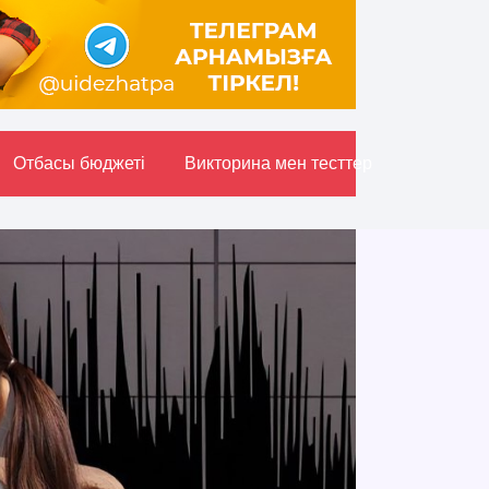
Отбасы бюджетi
Викторина мен тесттер