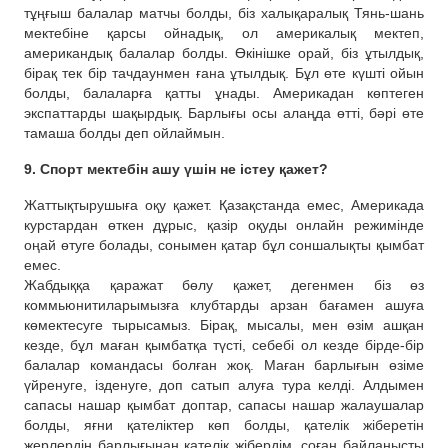
тұңғыш балалар матчы болды, біз халықаралық Тянь-шань
мектебіне қарсы ойнадық, ол америкалық мектеп,
американдық балалар болды. Өкінішке орай, біз ұтылдық,
бірақ тек бір тачдаунмен ғана ұтылдық. Бұл өте күшті ойын
болды, балаларға қатты ұнады. Америкадан көптеген
экспаттарды шақырдық. Барлығы осы алаңда өтті, бәрі өте
тамаша болды деп ойлаймын.
9. Спорт мектебін ашу үшін не істеу қажет?
Жаттықтырушыға оқу қажет. Қазақстанда емес, Америкада
курстардан өткен дұрыс, қазір оқуды онлайн режимінде
оңай өтуге болады, сонымен қатар бұл соншалықты қымбат
емес.
Жабдыққа қаражат бөлу қажет, дегенмен біз өз
коммьюнитиларымызға клубтарды арзан бағамен ашуға
көмектесуге тырысамыз. Бірақ, мысалы, мен өзім ашқан
кезде, бұл маған қымбатқа түсті, себебі ол кезде бірде-бір
балалар командасы болған жоқ. Маған барлығын өзіме
үйренуге, ізденуге, доп сатып алуға тура келді. Алдымен
сапасы нашар қымбат доптар, сапасы нашар жалаушалар
болды, яғни қателіктер көп болды, қателік жіберетін
жерлердің барлығынан қателік жібердім, соған байланысты