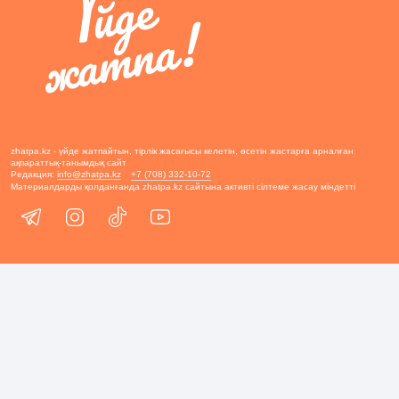
zhatpa.kz - үйде жатпайтын, тірлік жасағысы келетін, өсетін жастарға арналған
ақпараттық-танымдық сайт
Редакция:
info@zhatpa.kz
+7 (708) 332-10-72
Материалдарды қолданғанда zhatpa.kz сайтына активті сілтеме жасау міндетті