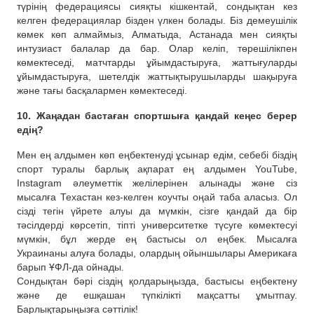
түрінің федерациясы сияқты кішкентай, сондықтан кез
келген федерациялар бізден үлкен болады. Біз демеушілік
көмек көп алмаймыз, Алматыда, Астанада мен сияқты
интузиаст балалар да бар. Олар келіп, төрешілікпен
көмектеседі, матчтарды ұйымдастыруға, жаттығуларды
ұйымдастыруға, шетелдік жаттықтырушыларды шақыруға
және тағы басқалармен көмектеседі.
10. Жаңадан бастаған спортшыға қандай кеңес берер
едің?
Мен ең алдымен көп еңбектенуді ұсынар едім, себебі біздің
спорт туралы барлық ақпарат ең алдымен YouTube,
Instagram әлеуметтік желілерінен алынады және сіз
мысалға Техастан кез-келген коучты оңай таба аласыз. Ол
сізді тегін үйрете алуы да мүмкін, сізге қандай да бір
тәсілдерді көрсетіп, тіпті университетке түсуге көмектесуі
мүмкін, бұл жерде ең бастысы ол еңбек. Мысалға
Украинаны алуға болады, олардың ойыншылары Америкаға
барып ҰФЛ-да ойнады.
Сондықтан бәрі сіздің қолдарыңызда, бастысы еңбектену
және де ешқашан түпкілікті мақсатты ұмытпау.
Барлықтарыңызға сәттілік!