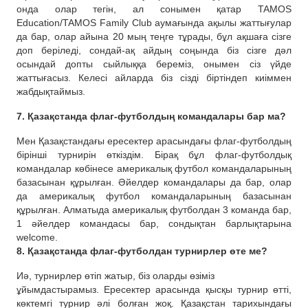
онда олар тегін, ал сонымен қатар TAMOS
Education/TAMOS Family Club аумағында ақылы жаттығулар
да бар, олар айына 20 мың теңге тұрады, бұл ақшаға сізге
доп беріледі, сондай-ақ айдың соңында біз сізге дәл
осындай допты сыйлыққа береміз, онымен сіз үйде
жаттығасыз. Келесі айларда біз сізді біртіндеп киіммен
жабдықтаймыз.
7. Қазақстанда флаг-футболдың командалары бар ма?
Мен Қазақстандағы ересектер арасындағы флаг-футболдың
бірінші турнирін өткіздім. Бірақ бұл флаг-футболдық
командалар көбінесе америкалық футбол командаларының
базасынан құрылған. Әйелдер командалары да бар, олар
да америкалық футбол командаларының базасынан
құрылған. Алматыда америкалық футболдан 3 команда бар,
1 әйелдер командасы бар, сондықтан барлықтарына
welcome.
8. Қазақстанда флаг-футболдан турнирлер өте ме?
Иә, турнирлер өтіп жатыр, біз оларды өзіміз
ұйымдастырамыз. Ересектер арасында қысқы турнир өтті,
көктемгі турнир әлі болған жоқ. Қазақстан тарихындағы