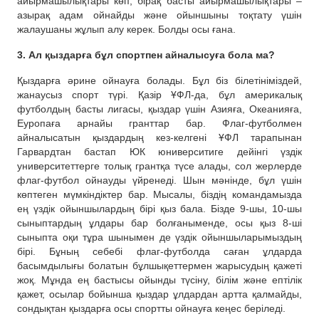
айырмашылықтары көп, бірақ басты айырмашылықтары –
азырақ адам ойнайды және ойыншыны тоқтату үшін
жалаушаны жұлып алу керек. Болды осы ғана.
3. Ал қыздарға бұл спортпен айналысуға бола ма?
Қыздарға әрине ойнауға болады. Бұл біз білетініміздей,
жанаусыз спорт түрі. Қазір ҰФЛ-да, бұл америкалық
футболдың басты лигасы, қыздар үшін Азияға, Океанияға,
Еуропаға арнайы гранттар бар. Флаг-футболмен
айналысатын қыздардың кез-келгені ҰФЛ тарапынан
Гарвардтан бастап ЮК юниверситиге дейінгі үздік
университеттерге толық грантқа түсе алады, сол жерлерде
флаг-футбол ойнауды үйренеді. Шын мәнінде, бұл үшін
көптеген мүмкіндіктер бар. Мысалы, біздің командамызда
ең үздік ойыншылардың бірі қыз бала. Бізде 9-шы, 10-шы
сыныптардың ұлдары бар болғаныменде, осы қыз 8-ші
сыныпта оқи тұра шынымен де үздік ойыншыларымыздың
бірі. Бұның себебі флаг-футболда саған ұлдарда
басымдылығы болатын бұлшықеттермен жарысудың қажеті
жоқ. Мұнда ең бастысы ойынды түсіну, білім және ептілік
қажет, осылар бойынша қыздар ұлдардан артта қалмайды,
сондықтан қыздарға осы спортты ойнауға кеңес беріледі.