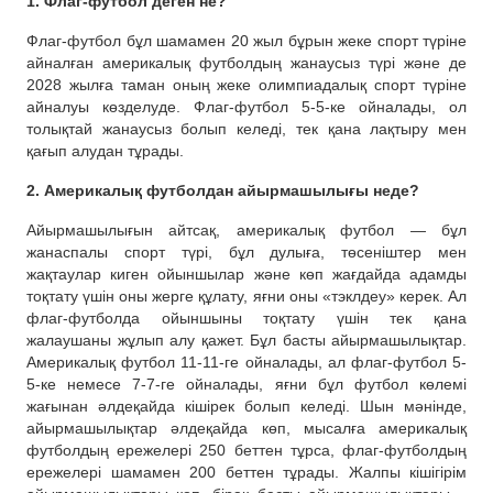
1. Флаг-футбол деген не?
Флаг-футбол бұл шамамен 20 жыл бұрын жеке спорт түріне
айналған америкалық футболдың жанаусыз түрі және де
2028 жылға таман оның жеке олимпиадалық спорт түріне
айналуы көзделуде. Флаг-футбол 5-5-ке ойналады, ол
толықтай жанаусыз болып келеді, тек қана лақтыру мен
қағып алудан тұрады.
2. Америкалық футболдан айырмашылығы неде?
Айырмашылығын айтсақ, америкалық футбол — бұл
жанаспалы спорт түрі, бұл дулыға, төсеніштер мен
жақтаулар киген ойыншылар және көп жағдайда адамды
тоқтату үшін оны жерге құлату, яғни оны «тэклдеу» керек. Ал
флаг-футболда ойыншыны тоқтату үшін тек қана
жалаушаны жұлып алу қажет. Бұл басты айырмашылықтар.
Америкалық футбол 11-11-ге ойналады, ал флаг-футбол 5-
5-ке немесе 7-7-ге ойналады, яғни бұл футбол көлемі
жағынан әлдеқайда кішірек болып келеді. Шын мәнінде,
айырмашылықтар әлдеқайда көп, мысалға америкалық
футболдың ережелері 250 беттен тұрса, флаг-футболдың
ережелері шамамен 200 беттен тұрады. Жалпы кішігірім