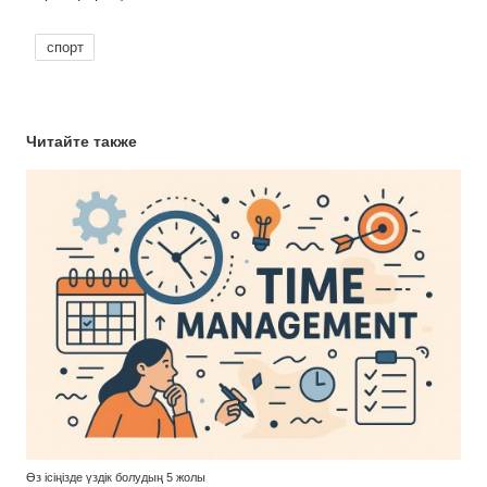
спорт
Читайте также
Өз ісіңізде үздік болудың 5 жолы