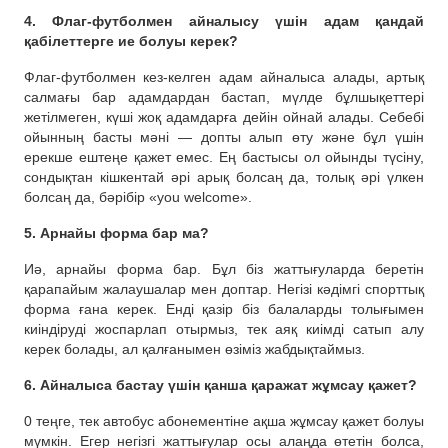
4. Флаг-футболмен айналысу үшін адам қандай
қабілеттерге ие болуы керек?
Флаг-футболмен кез-келген адам айналыса алады, артық
салмағы бар адамдардан бастап, мүлде бұлшықеттері
жетілмеген, күші жоқ адамдарға дейін ойнай алады. Себебі
ойынның басты мәні — допты алып өту және бұл үшін
ерекше ештеңе қажет емес. Ең бастысы ол ойынды түсіну,
сондықтан кішкентай әрі арық болсаң да, толық әрі үлкен
болсаң да, бәрібір «you welcome».
5. Арнайы форма бар ма?
Иә, арнайы форма бар. Бұл біз жаттығуларда беретін
қарапайым жалаушалар мен доптар. Негізі кәдімгі спорттық
форма ғана керек. Енді қазір біз балаларды толығымен
киіндіруді жоспарлап отырмыз, тек аяқ киімді сатып алу
керек болады, ал қалғанымен өзіміз жабдықтаймыз.
6. Айналыса бастау үшін қанша қаражат жұмсау қажет?
0 теңге, тек автобус абонементіне ақша жұмсау қажет болуы
мүмкін. Егер негізгі жаттығулар осы алаңда өтетін болса,