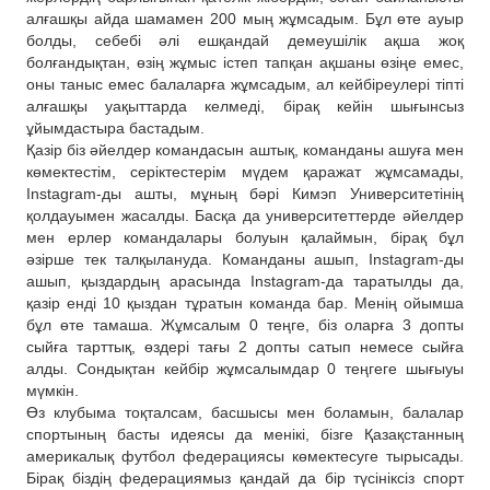
алғашқы айда шамамен 200 мың жұмсадым. Бұл өте ауыр
болды, себебі әлі ешқандай демеушілік ақша жоқ
болғандықтан, өзің жұмыс істеп тапқан ақшаны өзіңе емес,
оны таныс емес балаларға жұмсадым, ал кейбіреулері тіпті
алғашқы уақыттарда келмеді, бірақ кейін шығынсыз
ұйымдастыра бастадым.
Қазір біз әйелдер командасын аштық, команданы ашуға мен
көмектестім, серіктестерім мүдем қаражат жұмсамады,
Instagram-ды ашты, мұның бәрі Кимэп Университетінің
қолдауымен жасалды. Басқа да университеттерде әйелдер
мен ерлер командалары болуын қалаймын, бірақ бұл
әзірше тек талқылануда. Команданы ашып, Instagram-ды
ашып, қыздардың арасында Instagram-да таратылды да,
қазір енді 10 қыздан тұратын команда бар. Менің ойымша
бұл өте тамаша. Жұмсалым 0 теңге, біз оларға 3 допты
сыйға тарттық, өздері тағы 2 допты сатып немесе сыйға
алды. Сондықтан кейбір жұмсалымдар 0 теңгеге шығыуы
мүмкін.
Өз клубыма тоқталсам, басшысы мен боламын, балалар
спортының басты идеясы да менікі, бізге Қазақстанның
америкалық футбол федерациясы көмектесуге тырысады.
Бірақ біздің федерациямыз қандай да бір түсініксіз спорт