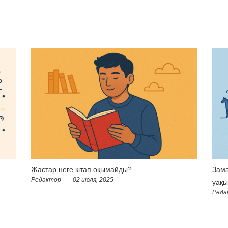
Жастар неге кітап оқымайды?
Зама
Редактор
02 июля, 2025
уақы
Реда