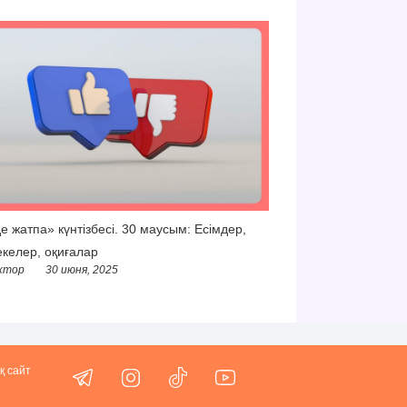
е жатпа» күнтізбесі. 30 маусым: Есімдер,
келер, оқиғалар
ктор
30 июня, 2025
қ сайт