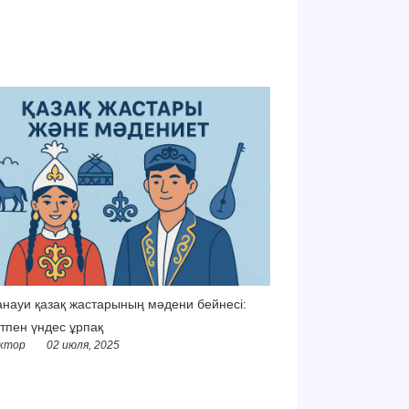
науи қазақ жастарының мәдени бейнесі:
тпен үндес ұрпақ
ктор
02 июля, 2025