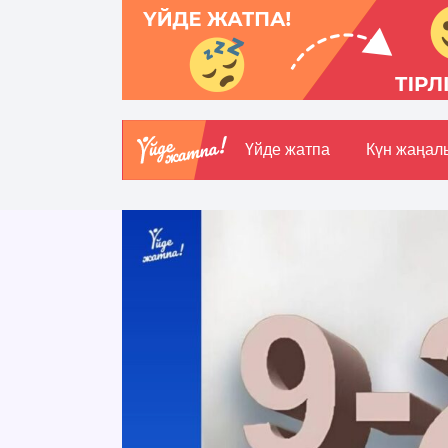
Үйде жатпа
Күн жаңал