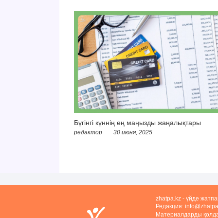
Бүгінгі күннің ең маңызды жаңалықтары
редактор
30 июня, 2025
zhatpa.kz - үйде жатп
Редакция:
info@zhatpa
Материалдарды қолдан