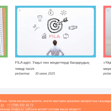
FILA әдісі: Уақыт пен міндеттерді басқарудың
«Үйд
тиімді тәсілі
мере
редактор
30 июня, 2025
реда
айтын, тірлік жасағысы келетін, өсетін жастарға арналған ақпараттық-танымды
.kz
+7 (708) 332-10-72
ғанда zhatpa.kz сайтына активті сілтеме жасау міндетті