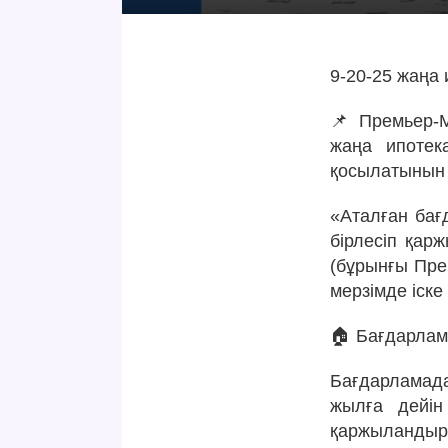
9-20-25 жаңа
📌 Премьер-М
жаңа ипотек
қосылатынын 
«Аталған бағ
бірлесіп қар
(бұрынғы Пре
мерзімде іск
🏠 Бағдарлам
Бағдарламада
жылға дейін
қаржыланд