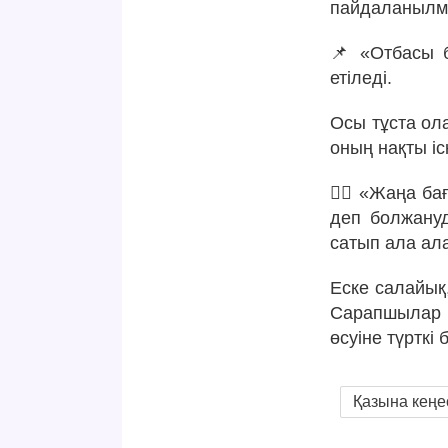
пайдаланылм
📌 «Отбасы б
етіледі.
Осы тұста ола
оның нақты іс
☝🏻 «Жаңа ба
деп болжану
сатып ала ал
Еске салайық,
Сарапшылар и
өсуіне түрткі
Қазына кеңе