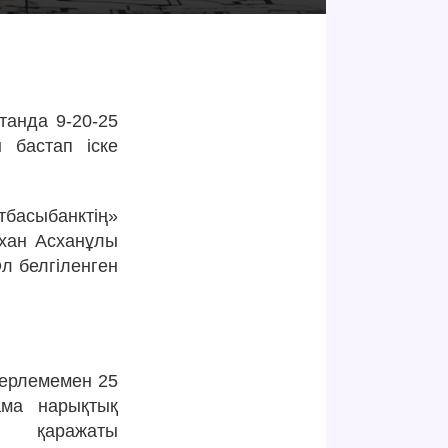
танда 9-20-25
 бастап іске
тбасыбанктің»
ихан Асханұлы
л белгіленген
шерлемемен 25
ама нарықтық
т қаражаты