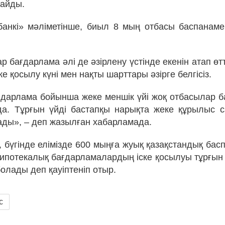
айды.
анкі» мәліметінше, биыл 8 мың отбасы баспанам
р бағдарлама әлі де әзірлену үстінде екенін атап өтт
ке қосылу күні мен нақты шарттары әзірге белгісіз.
ғдарлама бойынша жеке меншік үйі жоқ отбасылар 
да. Тұрғын үйді бастапқы нарықта жеке құрылыс 
ады», – деп жазылған хабарламада.
 бүгінде елімізде 600 мыңға жуық қазақстандық бас
потекалық бағдарламалардың іске қосылуы тұрғын
 болады деп қауіптеніп отыр.
с