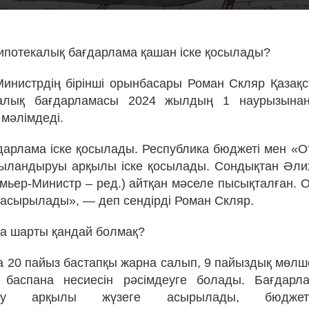
 ипотекалық бағдарлама қашан іске қосылады?
инистрдің бірінші орынбасары Роман Скляр Қазақс
алық бағдарламасы 2024 жылдың 1 наурызынан
мәлімдеді.
дарлама іске қосылады. Республика бюджеті мен «О
жыландыруы арқылы іске қосылады. Сондықтан Әл
мьер-Министр – ред.) айтқан мәселе пысықталған. О
е асырылады», — деп сендірді Роман Скляр.
а шарты қандай болмақ?
 20 пайыз бастапқы жарна салып, 9 пайыздық мөл
 баспана несиесін рәсімдеуге болады. Бағдарл
ыру арқылы жүзеге асырылады, бюдже