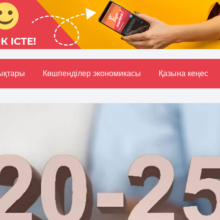
ықтары
Көшпенділер экономикасы
Қазына кеңес