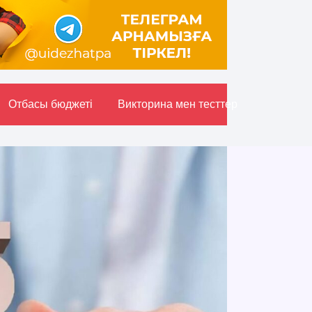
Отбасы бюджетi
Викторина мен тесттер