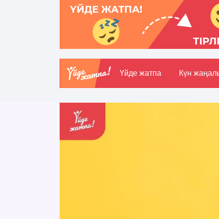
Үйде жатпа
Күн жаңал