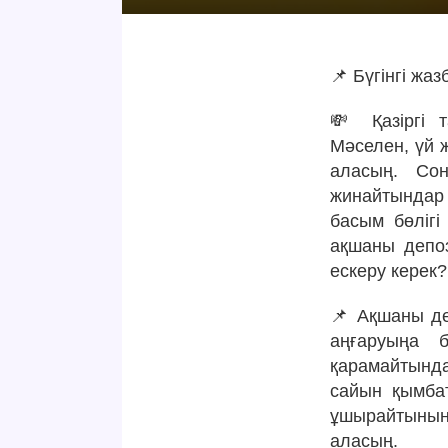
📌 Бүгінгі жа
💸 Қазіргі т
Мәселен, үй 
аласың. Сон
жинайтындар
басым бөлігі
ақшаны депоз
ескеру керек?
📌 Ақшаны де
аңғаруыңа б
қарамайтында
сайын қымба
ұшырайтынын 
аласың.