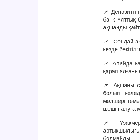
📌 Депозитті
банк Ұлттық б
ақшаңды қайт
📌 Сондай-ақ
кезде бекіті
📌 Алайда қа
қарап алғаны
📌 Ақшаны са
болып келед
мөлшері төме
шешіп алуға м
📌 Ұзақмер
артықшылығы,
болмайды.