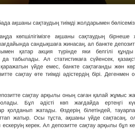
збада ақшаны сақтаудың тиімді жолдарымен бөлісеміз
аңда көпшілігімізге ақшаны сақтаудың бірнеше 
жағдайында сандықшаға жинасаң, ал банкте депозит
ымен қатар акция түрінде яки белгілі құнды
 да табылады. Ал статистикаға сүйенсек, қазақс
 қаражатын үйде емес, банкте сақтағанды жөн көр
итте сақтау өте тиімді әдістердің бірі. Дегенмен о
позитте сақтау арқылы оның саған қалай жұмыс ж
олады. Бұл әдісті көп жағдайда ертеңгі кү
р қолданып жатады. Өздерің білетіндей, тауарл
ттап жатыр. Осы тұста, ақшаны үйде сақтасаң, о
ескеруің керек. Ал депозитте сақтау арқылы бұл ке