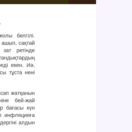
.
жолы белгілі.
 ашып, сақтай
 зат ретінде
тандықтардың
еді екен. Иә,
сы тұста нені
асап жатқанын
ніне бей-жай
ар бағасы күн
л инфляцияға
дергіні алдын