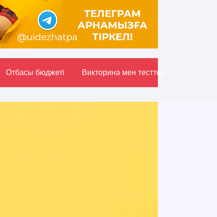
Отбасы бюджетi
Викторина мен тесттер