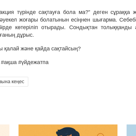
акция түрінде сақтауға бола ма?” деген сұраққа ж
әуекел жоғары болатынын есіңнен шығарма. Себеб
 бірде көтеріліп отырады. Сондықтан толыққанды 
тағаның дұрыс.
ы қалай және қайда сақтайсың?
 #ақша #үйдежатпа
зына кеңес