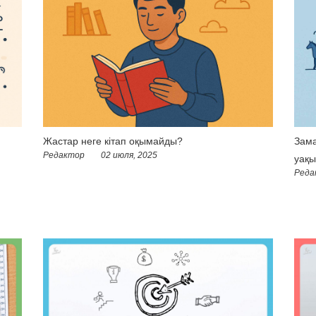
Жастар неге кітап оқымайды?
Зама
Редактор
02 июля, 2025
уақы
Реда