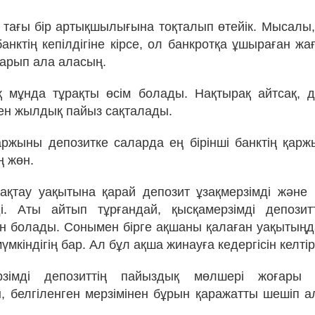
ң тағы бір артықшылығына тоқталып өтейік. Мысалы,
анктің кепілдігіне кірсе, ол банкротқа ұшыраған ж
арып ала аласың.
 мұнда тұрақты өсім болады. Нақтырақ айтсақ, 
лген жылдық пайыз сақталады.
ржыны депозитке саларда ең бірінші банктің қаржы
ң жөн.
қтау уақытына қарай депозит ұзақмерзімді және 
і. Аты айтып тұрғандай, қысқамерзімді депозит
н болады. Сонымен бірге ақшаны қалаған уақытың
үмкіндігің бар. Ал бұл ақша жинауға кедергісін келтір
зімді депозиттің пайыздық мөлшері жоғары 
 белгіленген мерзімінен бұрын қаражатты шешіп ал