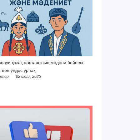
науи қазақ жастарының мәдени бейнесі:
тпен үндес ұрпақ
ктор
02 июля, 2025