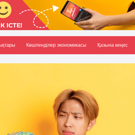
ықтары
Көшпенділер экономикасы
Қазына кеңес