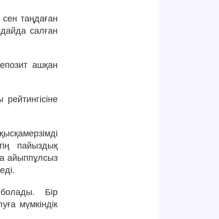
 сен таңдаған
ағдайда салған
депозит ашқан
 рейтингісіне
қысқамерзімді
тің пайыздық
да айыппұлсыз
еді.
болады. Бір
уға мүмкіндік