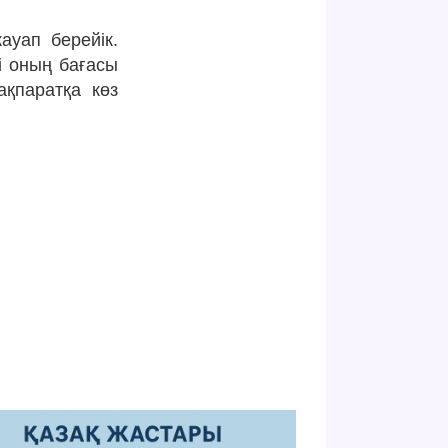
ауап берейік.
і оның бағасы
ақпаратқа көз