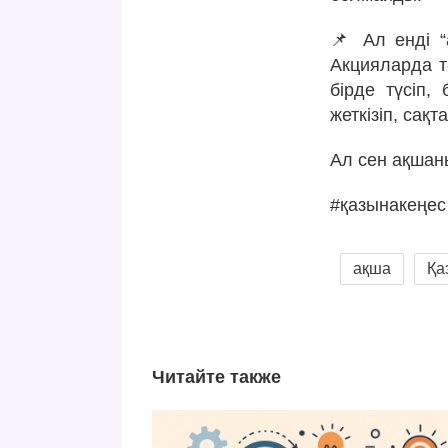
📌 Ал енді “
Акцияларда т
бірде түсіп,
жеткізіп, сақ
Ал сен ақшан
#қазынакеңес
ақша
Қа
Читайте также