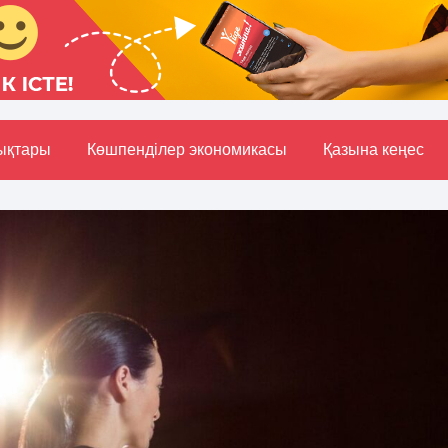
ықтары
Көшпенділер экономикасы
Қазына кеңес