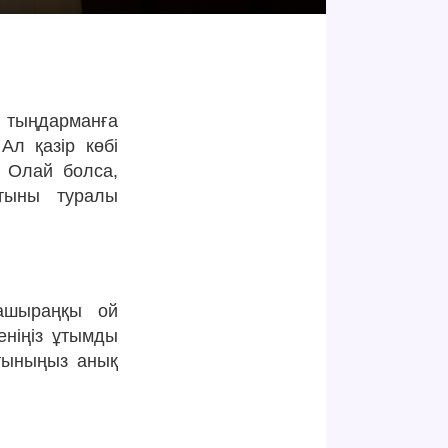
— тыңдарманға
Ал қазір көбі
. Олай болса,
атыны туралы
ашыраңқы ой
еніңіз ұтымды
атыныңыз анық