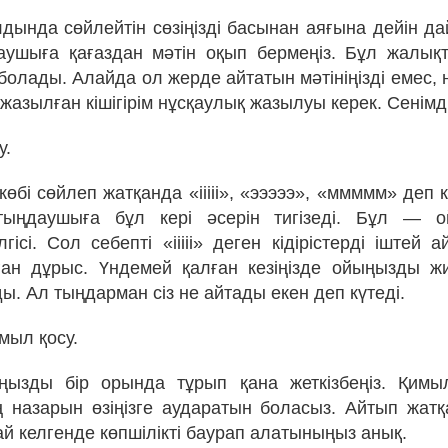
алдында сөйлейтін сөзіңізді басынан аяғына дейін д
ушыға қағаздан мәтін оқып бермеңіз. Бұл жалық
олады. Алайда ол жерде айтатын мәтініңізді емес, 
жазылған кішігірім нұсқаулық жазылуы керек. Сенімд
у.
бі сөйлеп жатқанда «ііііі», «эээээ», «ммммм» деп к
тыңдаушыға бұл кері әсерін тигізеді. Бұл — 
ісі. Сол себепті «ііііі» деген кідірістерді іштей 
ан дұрыс. Үндемей қалған кезіңізде ойыңызды ж
ды. Ал тыңдарман сіз не айтады екен деп күтеді.
мыл қосу.
ңызды бір орында тұрып қана жеткізбеңіз. Қимы
назарын өзіңізге аударатын боласыз. Айтып жатқа
й келгенде көпшілікті баурап алатыныңыз анық.