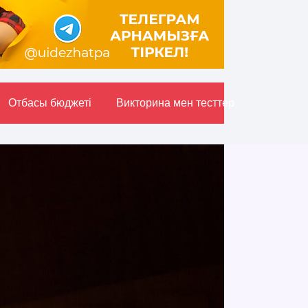
Отбасы бюджетi
Викторина мен тесттер