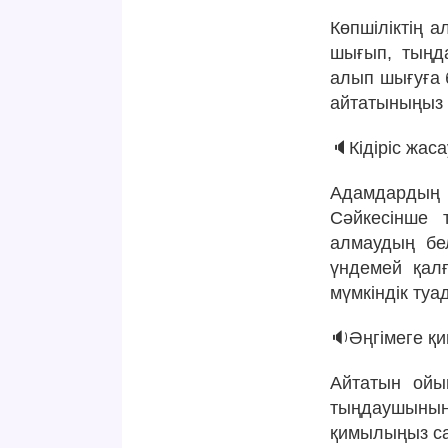
Көпшіліктің 
шығып, тыңда
алып шығуға б
айтатыныңыз 
🔈Кідіріс жаса
Адамдардың кө
Сәйкесінше 
алмаудың белг
үндемей қалғ
мүмкіндік туа
🔉Әңгімеге қи
Айтатын ойы
тыңдаушының 
қимылыңыз са