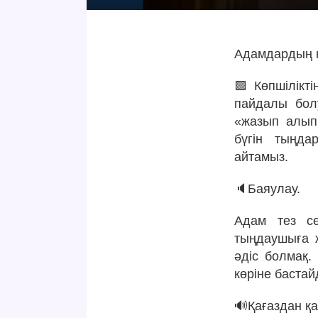
Адамдардың н
🟩 Көпшілікт
пайдалы болу
«жазып алып 
бүгін тыңда
айтамыз.
🔈Баяулау.
Адам тез с
тыңдаушыға ж
әдіс болмақ.
көріне бастай
🔊Қағаздан қ