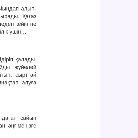
айындап алып-
тырады. Қағаз
неден кейін не
ілік үшін…
ідіріп қалады.
ойды жүйелей
айтып, сырттай
инақтап алуға
лдаған сайын
н әңгімеңізге