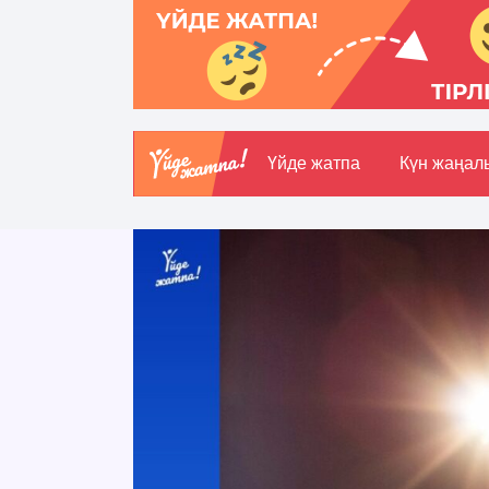
Үйде жатпа
Күн жаңал