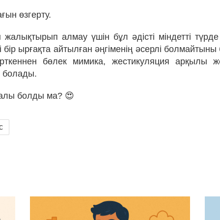
ғын өзгерту.
жалықтырып алмау үшін бұл әдісті міндетті түрд
і бір ырғақта айтылған әңгіменің әсерлі болмайтыны 
рткеннен бөлек мимика, жестикуляция арқылы же
і болады.
алы болды ма? 😍
с