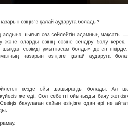
азарын өзіңізге қалай аударуға болады?
ің алдына шығып сөз сөйлейтін адамның мақсаты 
 және оларды өзінің сөзіне сендіру болу керек. 
шыққан сөзімді ұмытпасам болды» деген пікірде
рманның назарын өзіңізге қалай аударуға бол
өйлеген кезде ойы шашыраңқы болады. Ал ш
үйесіз жетеді. Сол себепті ойыңызды баяу жеткізг
 Сөзіңіз баяулаған сайын өзіңізге одан әрі не айт
ды.
арамау.