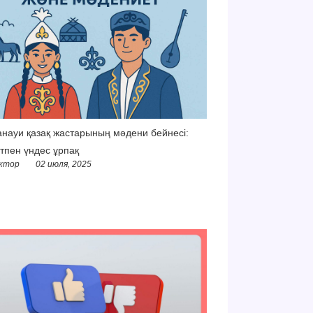
науи қазақ жастарының мәдени бейнесі:
тпен үндес ұрпақ
ктор
02 июля, 2025