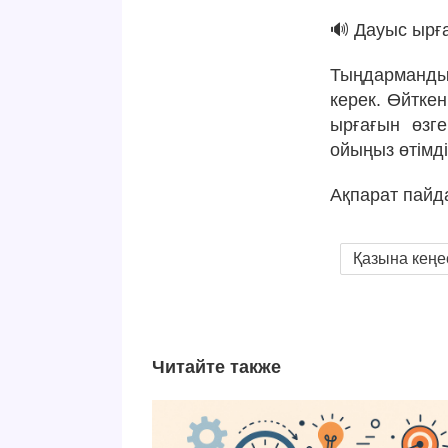
🔊 Дауыс ырға
Тыңдарманды 
керек. Өйткен
ырғағын өзге
ойыңыз өтімд
Ақпарат пайд
Қазына кеңе
Читайте также