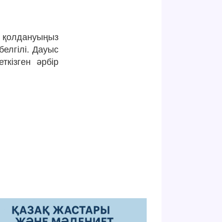
е қолдануыңыз
белгілі. Дауыс
ткізген әрбір