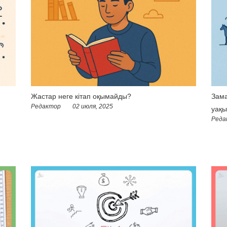
Жастар неге кітап оқымайды?
Зама
Редактор
02 июля, 2025
уақы
Реда