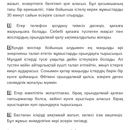
жазып, ескертпеге белгілеп қоя аласыз. Бұл қосымшаның
тағы бір ерекшелігі, тізім бойынша істелу керек жұмыстарды
30 минут сайын есіңізге салып отырады.
3️⃣ Егер телефон қолдану тиімсіз десеңіз, қағазға
жазуыңызға болады. Себебі қағазға түспеген мақсат пен
жоспардың орындалмай қалу ықтималдылығы жоғары.
4️⃣Күндік жоспар бойынша алдымен ең маңызды әрі
энергияны талап ететін жұмыстарды орындауға тырысыңыз.
Мұндай істерді түскі уақытқа дейін істеуіңізге болады. Ал
түстен кейін айтарлықтай күшті талап етпейтін, жеңіл істерге
көңіл аударасыз. Сонымен қатар маңызды істердің бәрін бір
күнге қоймаңыз. Өйткені орындалмай қалса, өзіңізге деген
сенімділік жоғалуы мүмкін.
5️⃣ Егер өзектілігін жоғалтпаған, бірақ орындалмай қалған
тапсырмалар болса, кейінгі күнге ауыстыра аласыз. Бірақ
ауыстырған күні орындауға тырысыңыз.
6️⃣ Бастаған ісіңізді аяқтамай жатып, келесі іске көшпеңіз.
Бұл жұмыс өнімділігіне кері әсерін тигізеді.