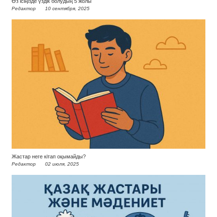
Өз ісіңізде үздік болудың 5 жолы
Редактор
10 сентября, 2025
Жастар неге кітап оқымайды?
Редактор
02 июля, 2025