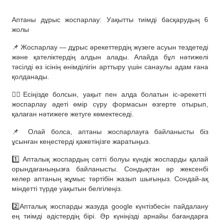
Аптаны дұрыс жоспарлау: Уақытты тиімді басқарудың 6
жолы
📌 Жоспарлау — дұрыс әрекеттердің жүзеге асуын тездетеді
және қателіктердің алдын алады. Алайда бұл нәтижелі
тәсілді өз ісінің өнімділігін арттыру үшін санаулы адам ғана
қолданады.
☝🏻Есіңізде болсын, уақыт пен алда болатын іс-әрекетті
жоспарлау әдеті өмір сүру формасын өзгерте отырып,
қалаған нәтижеге жетуге көмектеседі.
📌 Олай болса, аптаны жоспарлауға байланысты біз
ұсынған кеңестерді қажетіңізге жаратыңыз.
1️⃣ Апталық жоспардың сәтті болуы күндік жоспарды қалай
орындағаныңызға байланысты. Сондықтан әр жексенбі
келер аптаның жұмыс тәртібін жазып шығыңыз. Сондай-ақ
міндетті түрде уақытын белгілеңіз.
2️⃣Апталық жоспарды жазуда google күнтізбесін пайдалану
ең тиімді әдістердің бірі. Әр күніңізді арнайы бағандарға