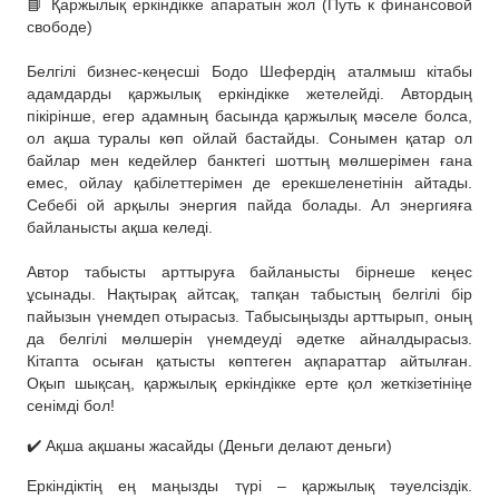
📘 Қаржылық еркіндікке апаратын жол (Путь к финансовой
свободе)
⠀
Белгілі бизнес-кеңесші Бодо Шефердің аталмыш кітабы
адамдарды қаржылық еркіндікке жетелейді. Автордың
пікірінше, егер адамның басында қаржылық мәселе болса,
ол ақша туралы көп ойлай бастайды. Сонымен қатар ол
байлар мен кедейлер банктегі шоттың мөлшерімен ғана
емес, ойлау қабілеттерімен де ерекшеленетінін айтады.
Себебі ой арқылы энергия пайда болады. Ал энергияға
байланысты ақша келеді.
⠀
Автор табысты арттыруға байланысты бірнеше кеңес
ұсынады. Нақтырақ айтсақ, тапқан табыстың белгілі бір
пайызын үнемдеп отырасыз. Табысыңызды арттырып, оның
да белгілі мөлшерін үнемдеуді әдетке айналдырасыз.
Кітапта осыған қатысты көптеген ақпараттар айтылған.
Оқып шықсаң, қаржылық еркіндікке ерте қол жеткізетініңе
сенімді бол!
✔️ Ақша ақшаны жасайды (Деньги делают деньги)
Еркіндіктің ең маңызды түрі – қаржылық тәуелсіздік.