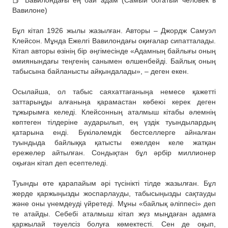
📕 Вавилондағы ең бай адам (Самый богатый человек в
Вавилоне)
⠀
Бұл кітап 1926 жылы жазылған. Авторы – Джордж Самуэл
Клейсон. Мұнда Ежелгі Вавилондағы оқиғалар сипатталады.
Кітап авторы өзінің бір әңгімесінде «Адамның байлығы оның
әмиянындағы теңгенің санымен өлшенбейді. Байлық оның
табысына байланысты айқындалады», – деген екен.
⠀
Осылайша, ол табыс саяхаттағаныңа немесе қажетті
заттарыңды алғаныңа қарамастан көбеюі керек деген
тұжырымға келеді. Клейсонның аталмыш кітабы әлемнің
көптеген тілдеріне аударылып, ең үздік туындылардың
қатарына енді. Бүкіләлемдік бестселлерге айналған
туындыда байлыққа қатысты ежелден келе жатқан
ережелер айтылған. Сондықтан бұл әрбір миллионер
оқыған кітап деп есептеледі.
⠀
Туынды өте қарапайым әрі түсінікті тілде жазылған. Бұл
жерде қаржыңызды жоспарлауды, табысыңызды сақтауды
және оны үнемдеуді үйретеді. Мұны «байлық әліппесі» деп
те атайды. Себебі аталмыш кітап жүз мыңдаған адамға
қаржылай тәуелсіз болуға көмектесті. Сен де оқып,