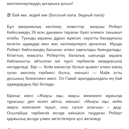
миллионерлердің қатарына қосыл!
⠀
📗 Бай әке, кедей әке (Богатый папа, бедный папа)
⠀
Бұл америкалық кәсіпкер, инвестор, жазушы Роберт
Кийосакидің 26 млн данамен тараған бүкіл әлемге танымал
кітабы. Туынды ақшаны дұрыс жұмсап, сауатты басқарғысы
келетін адамдар мен жас кәсіпкерлерге арналған. Мұнда
Роберт Кийосакидің басынан өткен оқиғалары баяндалады.
Кітаптың мақсаты Роберттің балалық шағында ақшаға
байланысты айтылған екі түрлі тәрбиелік көзқарасына
негізделеді. Бірі — білім министрі болып қызмет еткен өзінің
туған әкесінің тәрбиесі болса, екіншісі — Майк атты
досының бизнесмен әкесі. Ол Гавай аралдарындағы ең бай
адамдардың бірі болады.
⠀
Бірінші әкесі «Жақсы оқы, жақсы мекемеге жұмысқа
тұрасың» деп өсиет айтса, екіншісі: «Мықты оқы, кейін
жақсы компания тауып, оны сатып аласың» – деді.
Осылайша тәрбиелік жолда екіншісін таңдаған Роберт
қаржылық жолда үлкен жетістіктерге қол жеткізеді.
⠀