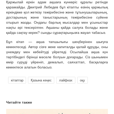
Қаржылай еркін адам ақшаға күнкөріс құралы ретінде
қарамайды. Дмитрий Лебедев бұл кітапты өзінің қаржылық
еркіндікке қол жеткізу тәжірибесіне және тұтынушыларының,
достарының және таныстарының тәжірибесіне сүйене
отырып жазды. Ондағы барлық мысалдар мен ұсыныстар
нақты әрі тексерілген. Ақшаны қайда салуға болады және
қайда сақтау керек? сынды сұрақтарыңызға жауап табасыз.
Бұл кітап — ақша тапшылығы шеңберінен шығуға
көмектеседі. Автор сізге жеке капиталды қалай құруды, оны
үнемдеу мен көбейтуді үйретеді. Осылайша ақша күн
тәртібіндегі бірінші мәселе болуын доғарады. Сіз шынымен
өмір сүруді үйреніп, демалып, саяхаттап, басқаларға
көмектесе алатын боласыз.
кітаптар
Қазына кеңес
лайфках
оқу
Читайте также