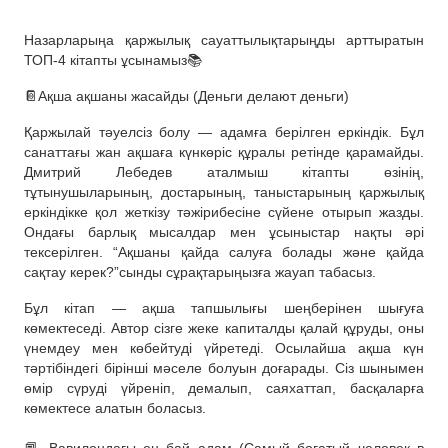
Назарларыңа қаржылық сауаттылықтарыңды арттыратын
ТОП-4 кітапты ұсынамыз📚
📔Ақша ақшаны жасайды (Деньги делают деньги)
Қаржылай тәуелсіз болу — адамға берілген еркіндік. Бұл
санаттағы жан ақшаға күнкөріс құралы ретінде қарамайды.
Дмитрий Лебедев аталмыш кітапты өзінің,
тұтынушыларының, достарының, таныстарының қаржылық
еркіндікке қол жеткізу тәжірибесіне сүйене отырып жазды.
Ондағы барлық мысалдар мен ұсыныстар нақты әрі
тексерілген. “Ақшаны қайда салуға болады және қайда
сақтау керек?”сынды сұрақтарыңызға жауап табасыз.
Бұл кітап — ақша тапшылығы шеңберінен шығуға
көмектеседі. Автор сізге жеке капиталды қалай құруды, оны
үнемдеу мен көбейтуді үйретеді. Осылайша ақша күн
тәртібіндегі бірінші мәселе болуын доғарады. Сіз шынымен
өмір сүруді үйреніп, демалып, саяхаттап, басқаларға
көмектесе алатын боласыз.
⠀