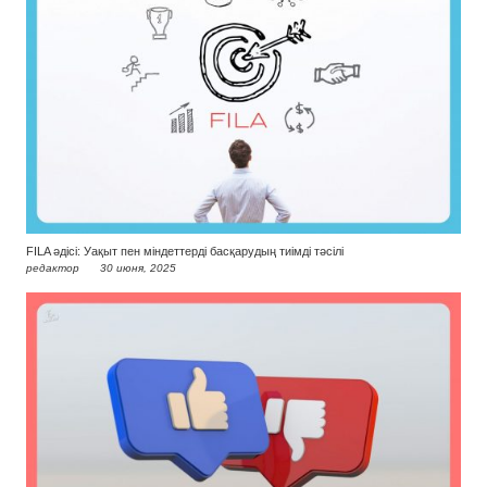
FILA әдісі: Уақыт пен міндеттерді басқарудың тиімді тәсілі
редактор
30 июня, 2025