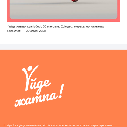
«Үйде жатпа» күнтізбесі. 30 маусым: Есімдер, мерекелер, оқиғалар
редактор
30 июня, 2025
zhatpa.kz - үйде жатпайтын, тірлік жасағысы келетін, өсетін жастарға арналған