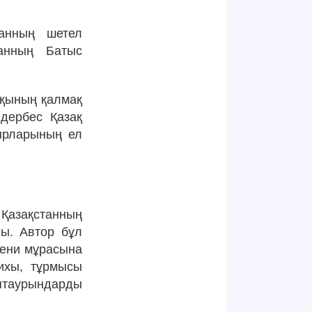
танның шетел
анның Батыс
лқының қалмақ
 дербес Қазақ
тырларының ел
Қазақстанның
ы. Автор бұл
әдени мұрасына
ихы, тұрмысы
аптаурындарды