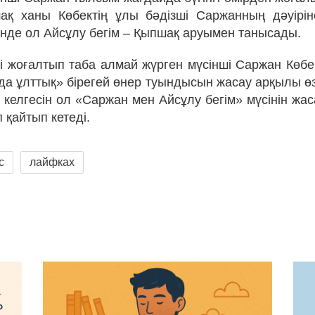
ақ ханы Көбектің ұлы бәдізші Саржанның дәуірі
інде ол Айсұлу бегім – Қыпшақ аруымен танысады.
өзі жоғалтып таба алмай жүрген мүсінші Саржан Көб
да ұлттық» бірегей өнер туындысын жасау арқылы өз
 келгесін ол «Саржан мен Айсұлу бегім» мүсінін жас
 қайтып кетеді.
с
лайфках