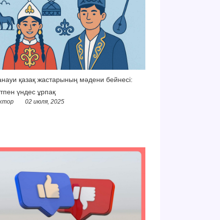
науи қазақ жастарының мәдени бейнесі:
тпен үндес ұрпақ
ктор
02 июля, 2025