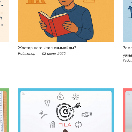
Жастар неге кітап оқымайды?
Зама
Редактор
02 июля, 2025
уақы
Реда