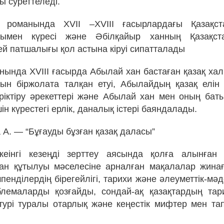
ы суреттеледі.
романында ХVІІ –ХVІІІ ғасырлардағы Қазақс
рымен күресі және Әбілқайыр ханның Қазақст
ей патшалығы қол астына кіруі сипатталады
нында ХVІІІ ғасырда Абылай хан бастаған қазақ ха
н біржолата талқан етуі, Абылайдың қазақ елін
ріктіру әрекеттері және Абылай хан мен оның ба
шін күрестегі ерлік, даналық істері баяндалады.
 А. — “Бұғауды бұзған қазақ даласы”
кеінгі кезеңді зерттеу аясында қолға алынған 
ан құтылуы мәселесіне арналған мақалалар жинағ
пенділердің бірегейлігі, тарихи және әлеуметтік-м
блемаларды қозғайды, сондай-ақ қазақтардың тар
турі туралы отарлық және кеңестік мифтер мен т