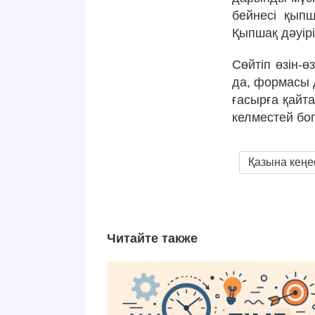
бейнесі қыпш
Қыпшақ дәуір
Сөйтіп өзін-
да, формасы 
ғасырға қайта
келместей боп
Қазына кеңе
Читайте также