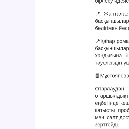
бірлесу идеяс
📍Жанталас 
басқыншыла
бөлігімен Рес
📍Қаһар рома
басқыншылары
хандығына бі
тәуелсіздігі ү
📗Мұстояпова
Отарлаудан 
отаршылдықт
еңбегінде көш
қатысты про
мен салт-дәс
зерттейді.