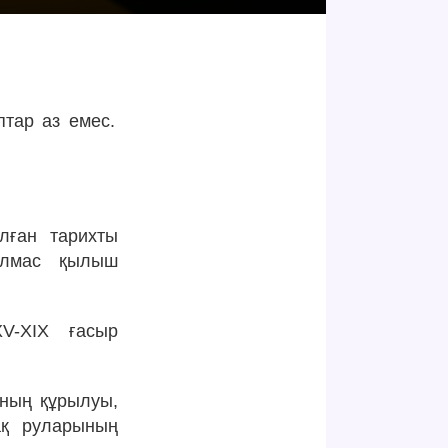
птар аз емес.
лған тарихты
“Алмас қылыш
XV-XIX ғасыр
ның құрылуы,
ақ руларының