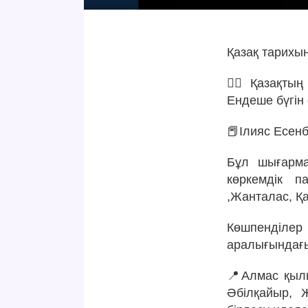
Қазақ тарихын
✍🏻 Қазақтың
Ендеше бүгін
📕Ілияс Есен
Бұл шығарма
көркемдік п
,Жанталас, Қ
Көшпенділер
аралығындағы 
📍Алмас қыл
Әбілқайыр, 