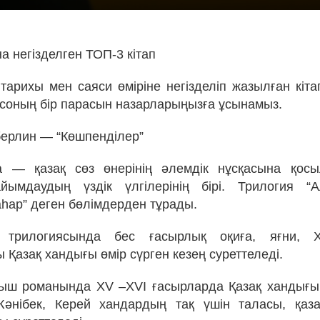
а негізделген ТОП-3 кітап
 тарихы мен саяси өміріне негізделіп жазылған кіта
 соның бір парасын назарларыңызға ұсынамыз.
берлин — “Көшпенділер”
 — қазақ сөз өнерінің әлемдік нұсқасына қосы
айымдаудың үздік үлгілерінің бірі. Трилогия 
аһар” деген бөлімдерден тұрады.
 трилогиясында бес ғасырлық оқиға, яғни, 
Қазақ хандығы өмір сүрген кезең суреттеледі.
ыш романында ХV –ХVІ ғасырларда Қазақ хандығы
Жәнібек, Керей хандардың тақ үшін таласы, қаз