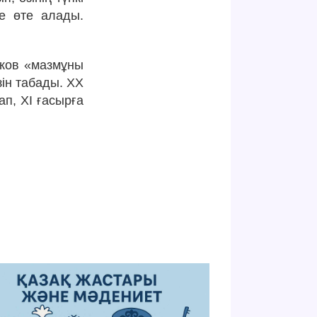
не өте алады.
еков «мазмұны
ін табады. ХХ
ап, ХІ ғасырға