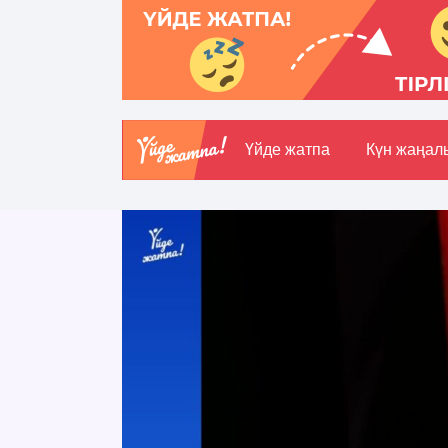
Үйде жатпа
Күн жаңал