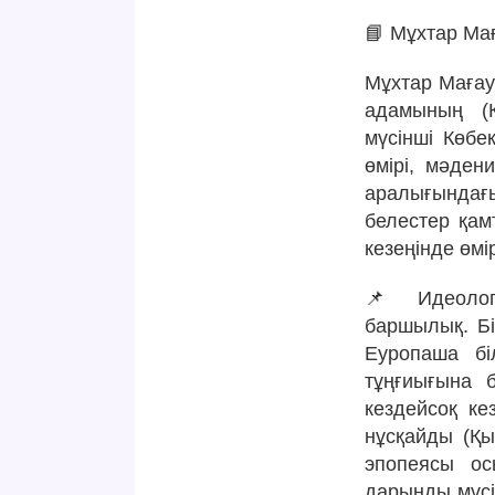
📘 Мұхтар Ма
Мұхтар Мағау
адамының (Қы
мүсінші Көб
өмірі, мәден
аралығындағы
белестер қам
кезеңінде өмі
📌 Идеолог
баршылық. Бір
Еуропаша бі
тұңғиығына 
кездейсоқ ке
нұсқайды (Қы
эпопеясы ос
дарынды мүсін