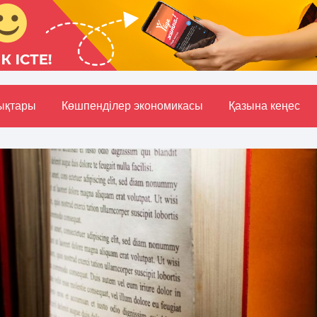
ықтары
Көшпенділер экономикасы
Қазына кеңес