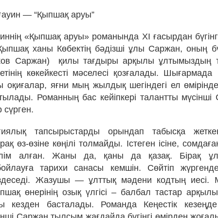
ғауин — “Қыпшақ аруы”
иннің «Қыпшақ аруы» романында ХІ ғасырдан бүгінге
пшақ ханы Көбектің бәдізші ұлы Саржан, оның бү
еков Саржан) қилы тағдыры арқылы ұлтымыздың т
иетінің көкейкесті мәселесі қозғалады. Шығармада
 оқиғалар, яғни мың жылдық шегіндегі ел өміріндег
тылады. Романның бас кейіпкері талантты мүсінші
р сүрген.
иялық тапсырыстарды орындап табысқа жетке
ақ өз-өзіне көңілі толмайды. Істеген ісіне, сомдаға
лім алған. Жаны да, қаны да қазақ. Бірақ ұл
бойлауға тарихи санасы кемшін. Сөйтіп жүрген
здеседі. Жазушы — ұлттық мәдени кодтың иесі. 
пшақ өнерінің озық үлгісі – балбал тастар арқыл
ы кезден басталады. Романда Кеңестік кезеңде
ші Саржан тылсым жағдайда бүгінгі өмірден жоғалып