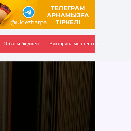
Отбасы бюджетi
Викторина мен тесттер