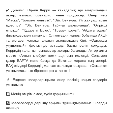
✔️ Джеймс Юджин Керри — канадалық әрі американдық
актер, әзілқой, сценарист және продюсер. Өнер иесі
“Маска”, “Бэтмен мәңгілік”, “Эйс Вентура: Үй жануарларын
іздестіру”, “Эйс Вентура: Табиғат шақырғанда”, “Өтірікші
өтірікші”, “Құдіретті Брюс”, “Трумэн шоуы”, “Айдағы адам”
фильмдерімен танымал. Ол комедия жанры бойынша АҚШ-
та жоғары жалақы алатын актерлардың бірі. «Однажды
укушенный» фильмінде алғашқы басты ролін сомдады.
Керридің талантын сыншылар жоғары бағалады. Актер алты
мәрте «Алтын глобус» номинациясын иеленді. Сонымен
қатар BAFTA және басқа да бірқатар марапаттың иегері.
БАҚ өкілдері Кэрридің мансап жолында ешқашан «Оскарға»
ұсынылмағанын бірнеше рет атап өтті.
📌 Ендеше назарларыңызға өнер иесінің нақыл сөздерін
ұсынамыз.
1️⃣ Менің өмірім емес, түсім қорқынышты.
2️⃣ Мәселелерді дәрі ішу арқылы тұншықтырмаңыз. Оларды
шешіңіз.