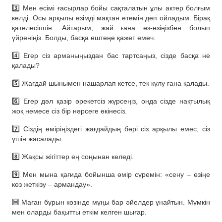
3️⃣ Мен есімі ғасырлар бойы сақталатын ұлы актер болғым
келді. Осы арқылы өзімді мақтан етемін деп ойладым. Бірақ
қателесіппін. Айтарым, жай ғана өз-өзіңізбен болып
үйреніңіз. Болды, басқа ештеңе қажет емеч.
4️⃣ Егер сіз арманыңыздан бас тартсаңыз, сізде басқа не
қалады?
5️⃣ Жағдай шынымен нашарлап кетсе, тек күлу ғана қалады.
6️⃣ Егер дәл қазір әрекетсіз жүрсеңіз, онда сізде нақтылық
жоқ немесе сіз бір нәрсеге өкінесіз.
7️⃣ Сіздің өміріңіздегі жағдайдың бәрі сіз арқылы емес, сіз
үшін жасалады.
8️⃣ Жақсы жігіттер ең соңынан келеді.
9️⃣ Мен мына қағида бойынша өмір сүремін: «сену – өзіңе
көз жеткізу – армандау».
🔟 Маған бұрын көзінде мұңы бар әйелдер ұнайтын. Мүмкін
мен оларды бақытты еткім келген шығар.