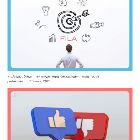
FILA әдісі: Уақыт пен міндеттерді басқарудың тиімді тәсілі
редактор
30 июня, 2025