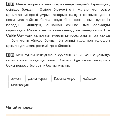
1️⃣1️⃣ Менің өмірімнің негізгі ережелері қандай? Біріншіден,
есіңізде болсын: «Өмірім біртүрлі өтіп жатыр, мен өзіме
артылған міндетті дұрыс атқарып жатқан жоқпын» деген
сезім мазалайтын болса, онда бәрі сізге аяғын сүртетін
болады. Екіншіден, ешқашан өзіңізге тым салмақты
қарамаңыз. Менің агентім және сенімді екі менеджерім The
Cable Guy үшін қаламақы туралы келіссөз жүргізіп жатқанда
— бұл менің үйімде болды. Біз екінші тараппен телефон
арқылы динамик режимінде сөйлестік …
1️⃣2️⃣ Мен сүйгім келеді және сүйемін. Оның қанша уақытқа
созылатыны маңызды емес. Себебі бұл сезім ғасырлар
бойы немесе бір сәттік болуы мүмкін.
арман
джим керри
Қазына кеңес
лайфках
Мотивацмя
Читайте также