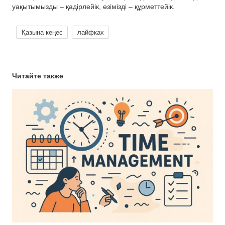
уақытымызды – қадірлейік, өзімізді – құрметтейік.
Қазына кеңес
лайфках
Читайте также