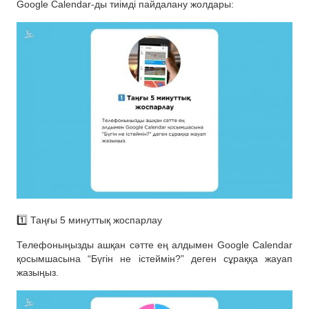
Google Calendar-ды тиімді пайдалану жолдары:
1️⃣ Таңғы 5 минуттық жоспарлау
Телефоныңызды ашқан сәтте ең алдымен Google Calendar
қосымшасына “Бүгін не істеймін?” деген сұраққа жауап
жазыңыз.