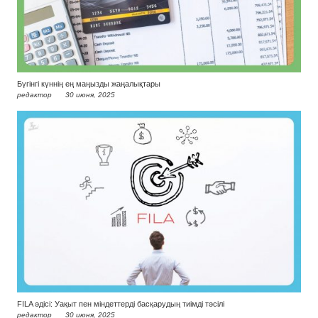
Бүгінгі күннің ең маңызды жаңалықтары
редактор
30 июня, 2025
FILA әдісі: Уақыт пен міндеттерді басқарудың тиімді тәсілі
редактор
30 июня, 2025