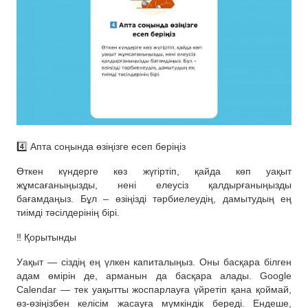
4️⃣ Апта соңында өзіңізге есеп беріңіз
Өткен күндерге көз жүгіртіп, қайда көп уақыт
жұмсағаныңызды, нені елеусіз қалдырғаныңызды
бағамдаңыз. Бұл – өзіңізді тәрбиелеудің, дамытудың ең
тиімді тәсілдерінің бірі.
‼️ Қорытынды
Уақыт — сіздің ең үлкен капиталыңыз. Оны басқара білген
адам өмірін де, арманын да басқара алады. Google
Calendar — тек уақытты жоспарлауға үйретіп қана қоймай,
өз-өзіңізбен келісім жасауға мүмкіндік береді. Ендеше,