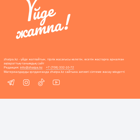
zhatpa.kz - үйде жатпайтын, тірлік жасағысы келетін, өсетін жастарға арналған
ақпараттық-танымдық сайт
Редакция:
info@zhatpa.kz
+7 (708) 332-10-72
Материалдарды қолданғанда zhatpa.kz сайтына активті сілтеме жасау міндетті