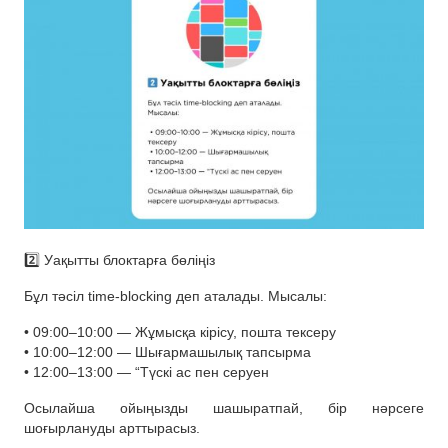
2️⃣ Уақытты блоктарға бөліңіз
Бұл тәсіл time-blocking деп аталады. Мысалы:
• 09:00–10:00 — Жұмысқа кірісу, пошта тексеру
• 10:00–12:00 — Шығармашылық тапсырма
• 12:00–13:00 — “Түскі ас пен серуен
Осылайша ойыңызды шашыратпай, бір нәрсеге
шоғырлануды арттырасыз.