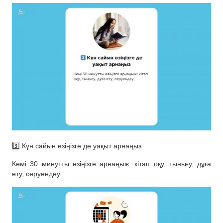
3️⃣ Күн сайын өзіңізге де уақыт арнаңыз
Кемі 30 минутты өзіңізге арнаңыж: кітап оқу, тынығу, дұға
ету, серуендеу.