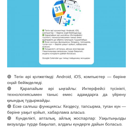
🟢 Тегін әрі қолжетімді: Android, iOS, компьютер — бәріне
оңай бейімделеді.
🟢 Қарапайым әрі ыңғайлы: Интерфейсі түсінікті,
технологиясымен таныс емес адамдарға да үйрену
қиындық тудырмайды.
🟢 Еске салғыш функциясы: Кездесу, тапсырма, туған күн —
бәріне уақыт қойып, хабарлама аласыз.
🟢 Күнделікті, апталық, айлық жоспарлар: Уақытыңызды
визуалды түрде бақылап, алдағы күндерге дайын боласыз.