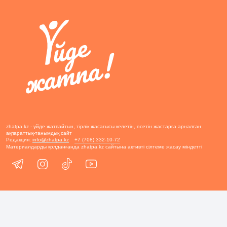
zhatpa.kz - үйде жатпайтын, тірлік жасағысы келетін, өсетін жастарға арналған
ақпараттық-танымдық сайт
Редакция:
info@zhatpa.kz
+7 (708) 332-10-72
Материалдарды қолданғанда zhatpa.kz сайтына активті сілтеме жасау міндетті