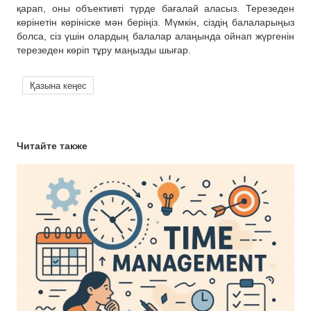
қарап, оны объективті түрде бағалай аласыз. Терезеден
көрінетін көрініске мән беріңіз. Мүмкін, сіздің балаларыңыз
болса, сіз үшін олардың балалар алаңында ойнап жүргенін
терезеден көріп тұру маңызды шығар.
Қазына кеңес
Читайте также