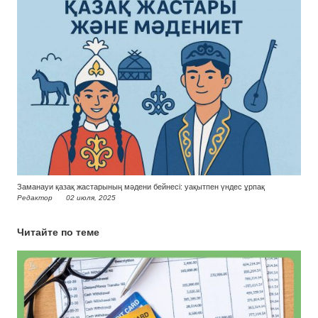
Заманауи қазақ жастарының мәдени бейнесі: уақытпен үндес ұрпақ
Редактор
02 июля, 2025
Читайте по теме