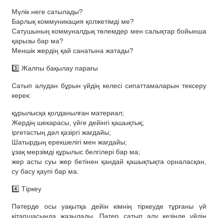
Мүлік неге сатылады?
Барлық коммуникация қолжетімді ме?
Сатушының коммуналдық төлемдер мен салықтар бойынша
қарызы бар ма?
Меншік жердің қай санатына жатады?
3️⃣ Жалпы бақылау парағы
Сатып алудан бұрын үйдің келесі сипаттамаларын тексеру
керек:
құрылысқа қолданылған материал;
Жердің шекарасы, үйге дейінгі қашықтық;
іргетастың дәл қазіргі жағдайы;
Шатырдың ерекшелігі мен жағдайы;
ұзақ мерзімді құрылыс белгілері бар ма;
жер асты суы жер бетінен қандай қашықтықта орналасқан,
су басу қаупі бар ма.
4️⃣ Тіркеу
Пәтерде осы уақытқа дейін кімнің тіркеуде тұрғаны үй
кітапшасында жазылады. Пәтер сатып алу кезінде үйдің