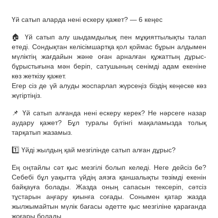
Үй сатып аларда нені ескеру қажет? — 6 кеңес
🏠 Үй сатып алу шыдамдылық пен мұқияттылықты талап
етеді. Сондықтан келісімшартқа қол қоймас бұрын алдымен
мүліктің жағдайын және оған арналған құжаттың дұрыс-
бұрыстығына мән беріп, сатушының сенімді адам екеніне
көз жеткізу қажет.
Егер сіз де үй алуды жоспарлап жүрсеңіз біздің кеңеске көз
жүгіртіңіз.
📌 Үй сатып алғанда нені ескеру керек? Не нәрсеге назар
аудару қажет? Бұл туралы бүгінгі мақаламызда толық
тарқатып жазамыз.
1️⃣ Үйді жылдың қай мезгілінде сатып алған дұрыс?
Ең оңтайлы сәт қыс мезгілі болып келеді. Неге дейсіз бе?
Себебі бұл уақытта үйдің аязға қаншалықты төзімді екенін
байқауға болады. Жазда оның сапасын тексеріп, сәтсіз
тұстарын аңғару қиынға соғады. Сонымен қатар жазда
жылжымайтын мүлік бағасы әдетте қыс мезгіліне қарағанда
жоғары болады.