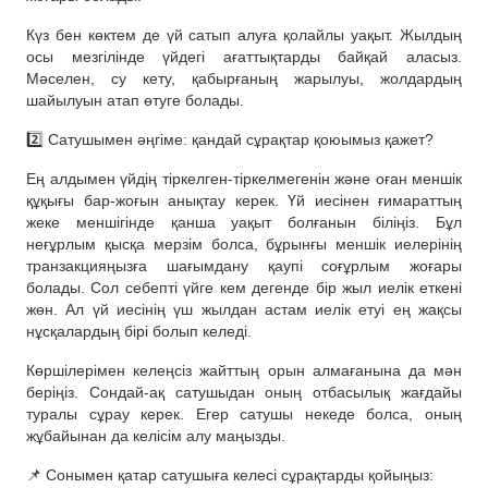
Күз бен көктем де үй сатып алуға қолайлы уақыт. Жылдың
осы мезгілінде үйдегі ағаттықтарды байқай аласыз.
Мәселен, су кету, қабырғаның жарылуы, жолдардың
шайылуын атап өтуге болады.
2️⃣ Сатушымен әңгіме: қандай сұрақтар қоюымыз қажет?
Ең алдымен үйдің тіркелген-тіркелмегенін және оған меншік
құқығы бар-жоғын анықтау керек. Үй иесінен ғимараттың
жеке меншігінде қанша уақыт болғанын біліңіз. Бұл
неғұрлым қысқа мерзім болса, бұрынғы меншік иелерінің
транзакцияңызға шағымдану қаупі соғұрлым жоғары
болады. Сол себепті үйге кем дегенде бір жыл иелік еткені
жөн. Ал үй иесінің үш жылдан астам иелік етуі ең жақсы
нұсқалардың бірі болып келеді.
Көршілерімен келеңсіз жайттың орын алмағанына да мән
беріңіз. Сондай-ақ сатушыдан оның отбасылық жағдайы
туралы сұрау керек. Егер сатушы некеде болса, оның
жұбайынан да келісім алу маңызды.
📌 Сонымен қатар сатушыға келесі сұрақтарды қойыңыз: