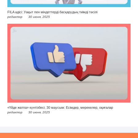
FILA әдісі: Уақыт пен міндеттерді басқарудың тиімді тәсілі
редактор
30 июня, 2025
«Үйде жатпа» күнтізбесі. 30 маусым: Есімдер, мерекелер, оқиғалар
редактор
30 июня, 2025