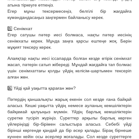
атына тіркеуге өтпеңіз.
Егер мұны тексермесеңіз, белгілі бір жағдайға
күмәндандасаңыз заңгермен байланысу керек.
5️⃣ Сенімхат
Егер сатушы пәтер иесі болмаса, нақты пәтер иесінің
сенімхаты керек. Мұнда заңға қарсы ештеңе жоқ. Бәрін
мұқият тексеру керек.
Алаяқтар нақты иесі іссапарда болған кезде өтірік сенімхат
жасап, пәтерін сатып жібереді. Мұндай жағдайға тап болмас
үшін сенімхаттағы қолды үйдің келісім-шартымен тексеріп
алған жөн.
6️⃣ Үйді қай уақытта қараған жөн?
Пәтердің қаншалықты жарық екенін сол кезде ғана байқай
аласыз. Кешкі уақытта үйдің немесе ауланың кемшіліктерін
байқамай қалуыңыз мүмкін. Үйдің барлық кемшіліктерін
суретке түсіріп жүріңіз. Суреттер арқылы барлық көрген
үйлеріңізді бір-бірімен салыстыра аласыз. Себебі үйді
бірінші көргенде қандай да бір әсер қалады. Бірақ бірнеше
күннен кейін осы әсерлер жоғалады. Сол кезде суреттерге