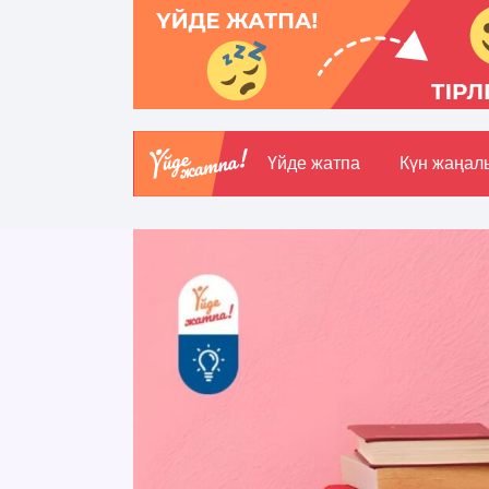
Үйде жатпа
Күн жаңал