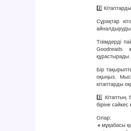
2️⃣ Кітаптар
Сұрақтар кі
айналдырудың 
Тізімдерді п
Goodreads 
құрастырады.
Бір тақырыпты
оқыңыз. Мыс
кітаптарды о
3️⃣ Кітаптың 
біріне сәйкес
Олар:
🔹мұқабасы қы