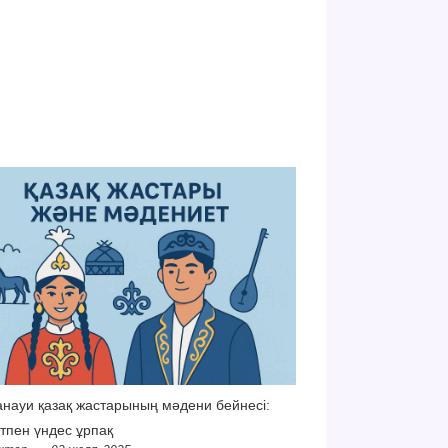
науи қазақ жастарының мәдени бейнесі:
тпен үндес ұрпақ