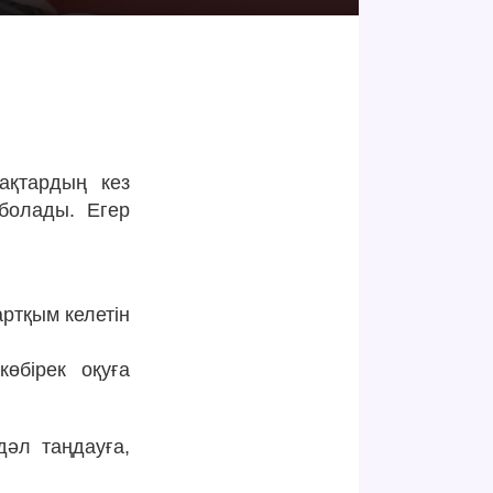
ақтардың кез
 болады. Егер
ртқым келетін
өбірек оқуға
дәл таңдауға,