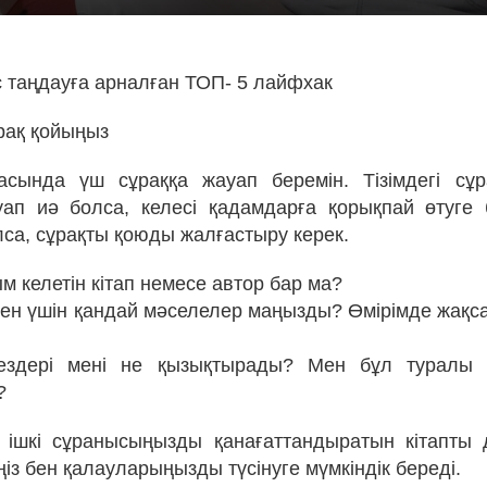
с таңдауға арналған ТОП- 5 лайфхак
ұрақ қойыңыз
сында үш сұраққа жауап беремін. Тізімдегі сұр
уап иә болса, келесі қадамдарға қорықпай өтуге
лса, сұрақты қоюды жалғастыру керек.
ым келетін кітап немесе автор бар ма?
 мен үшін қандай мәселелер маңызды? Өмірімде жақса
здері мені не қызықтырады? Мен бұл туралы к
?
 ішкі сұранысыңызды қанағаттандыратын кітапты 
іңіз бен қалауларыңызды түсінуге мүмкіндік береді.