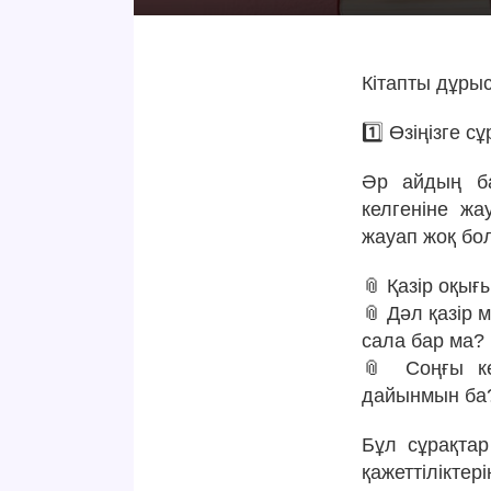
Кітапты дұры
1️⃣ Өзіңізге с
Әр айдың ба
келгеніне жа
жауап жоқ бо
📎 Қазір оқығ
📎 Дәл қазір
сала бар ма?
📎 Соңғы ке
дайынмын ба
Бұл сұрақтар
қажеттіліктер