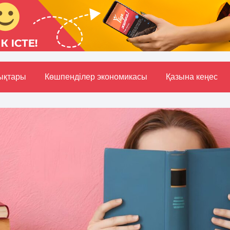
ықтары
Көшпенділер экономикасы
Қазына кеңес