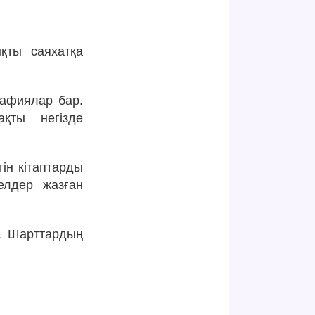
қты саяхатқа
рафиялар бар.
қты негізде
тін кітаптарды
елдер жазған
із. Шарттардың