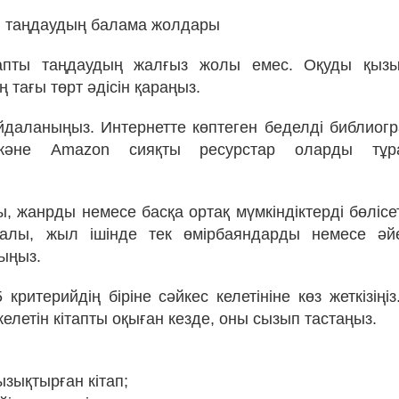
ды таңдаудың балама жолдары
тапты таңдаудың жалғыз жолы емес. Оқуды қызы
тағы төрт әдісін қараңыз.
айдаланыңыз. Интернетте көптеген беделді библиог
және Amazon сияқты ресурстар оларды тұра
, жанрды немесе басқа ортақ мүмкіндіктерді бөлісе
алы, жыл ішінде тек өмірбаяндарды немесе әй
қыңыз.
5 критерийдің біріне сәйкес келетініне көз жеткізің
 келетін кітапты оқыған кезде, оны сызып тастаңыз.
зықтырған кітап;