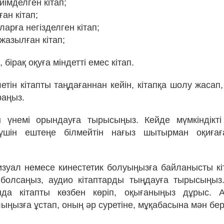
імделген кітап;
ан кітап;
ларға негізделген кітап;
 жазылған кітап;
 бірақ оқуға міндетті емес кітап.
етін кітапты таңдағаннан кейін, кітапқа шолу жасап
раңыз.
 үнемі орындауға тырысыңыз. Кейде мүмкіндікті
 үшін ештеңе білмейтін нағыз шытырман оқиға
визуал немесе кинестетик болуыңызға байланысты кі
болсаңыз, аудио кітаптарды тыңдауға тырысыңыз
нда кітапты көзбен көріп, оқығаныңыз дұрыс. А
ыңызға ұстап, оның әр суретіне, мұқабасына мән берг