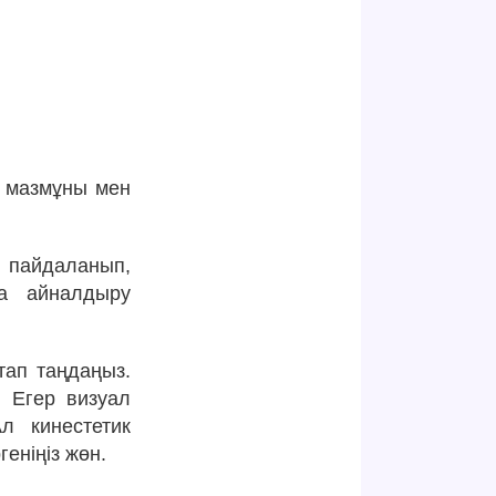
, мазмұны мен
 пайдаланып,
ға айналдыру
тап таңдаңыз.
. Егер визуал
л кинестетик
еніңіз жөн.