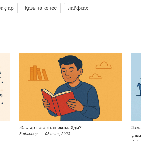
зақтар
Қазына кеңес
лайфках
Жастар неге кітап оқымайды?
Зама
Редактор
02 июля, 2025
уақы