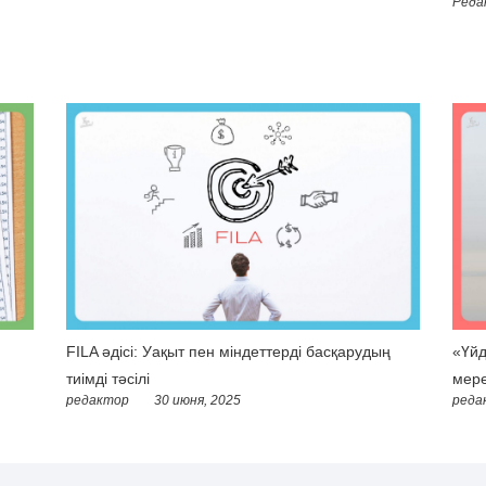
Реда
FILA әдісі: Уақыт пен міндеттерді басқарудың
«Үйд
тиімді тәсілі
мере
редактор
30 июня, 2025
реда