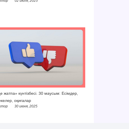
ктор
02 июля, 2025
е жатпа» күнтізбесі. 30 маусым: Есімдер,
келер, оқиғалар
ктор
30 июня, 2025