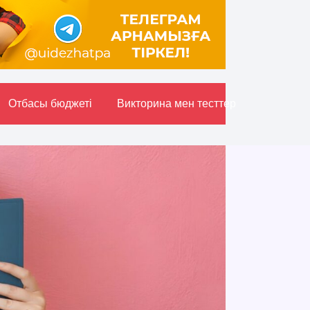
Отбасы бюджетi
Викторина мен тесттер