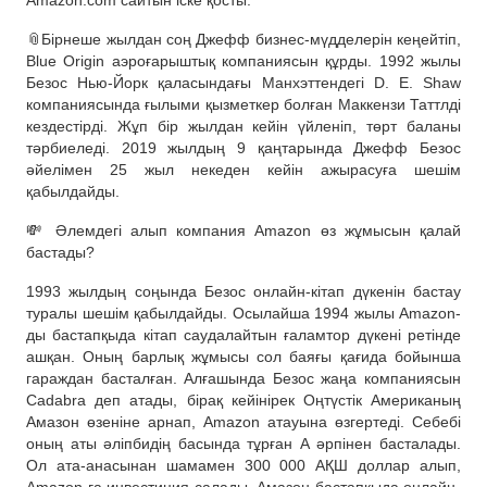
Amazon.com сайтын іске қосты.
📎Бірнеше жылдан соң Джефф бизнес-мүдделерін кеңейтіп,
Blue Origin аэроғарыштық компаниясын құрды. 1992 жылы
Безос Нью-Йорк қаласындағы Манхэттендегі D. E. Shaw
компаниясында ғылыми қызметкер болған Маккензи Таттлді
кездестірді. Жұп бір жылдан кейін үйленіп, төрт баланы
тәрбиеледі. 2019 жылдың 9 қаңтарында Джефф Безос
әйелімен 25 жыл некеден кейін ажырасуға шешім
қабылдайды.
💸 Әлемдегі алып компания Amazon өз жұмысын қалай
бастады?
1993 жылдың соңында Безос онлайн-кітап дүкенін бастау
туралы шешім қабылдайды. Осылайша 1994 жылы Amazon-
ды бастапқыда кітап саудалайтын ғаламтор дүкені ретінде
ашқан. Оның барлық жұмысы сол баяғы қағида бойынша
гараждан басталған. Алғашында Безос жаңа компаниясын
Cadabra деп атады, бірақ кейінірек Оңтүстік Американың
Амазон өзеніне арнап, Amazon атауына өзгертеді. Себебі
оның аты әліпбидің басында тұрған А әрпінен басталады.
Ол ата-анасынан шамамен 300 000 АҚШ доллар алып,