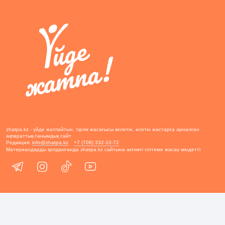
zhatpa.kz - үйде жатпайтын, тірлік жасағысы келетін, өсетін жастарға арналған
ақпараттық-танымдық сайт
Редакция:
info@zhatpa.kz
+7 (708) 332-10-72
Материалдарды қолданғанда zhatpa.kz сайтына активті сілтеме жасау міндетті