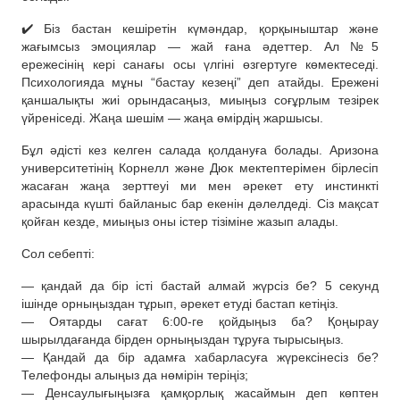
✔️ Біз бастан кешіретін күмәндар, қорқыныштар және
жағымсыз эмоциялар — жай ғана әдеттер. Ал №5
ережесінің кері санағы осы үлгіні өзгертуге көмектеседі.
Психологияда мұны “бастау кезеңі” деп атайды. Ережені
қаншалықты жиі орындасаңыз, миыңыз соғұрлым тезірек
үйреніседі. Жаңа шешім — жаңа өмірдің жаршысы.
Бұл әдісті кез келген салада қолдануға болады. Аризона
университетінің Корнелл және Дюк мектептерімен бірлесіп
жасаған жаңа зерттеуі ми мен әрекет ету инстинкті
арасында күшті байланыс бар екенін дәлелдеді. Сіз мақсат
қойған кезде, миыңыз оны істер тізіміне жазып алады.
Сол себепті:
— қандай да бір істі бастай алмай жүрсіз бе? 5 секунд
ішінде орныңыздан тұрып, әрекет етуді бастап кетіңіз.
— Оятарды сағат 6:00-ге қойдыңыз ба? Қоңырау
шырылдағанда бірден орныңыздан тұруға тырысыңыз.
— Қандай да бір адамға хабарласуға жүрексінесіз бе?
Телефонды алыңыз да нөмірін теріңіз;
— Денсаулығыңызға қамқорлық жасаймын деп көптен