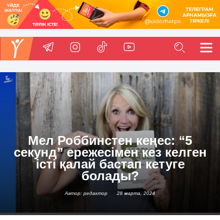
Мел Роббинстен кеңес: “5
секунд” ережесімен кез келген
істі қалай бастап кетуге
болады?
Автор: редактор
28 марта, 2024