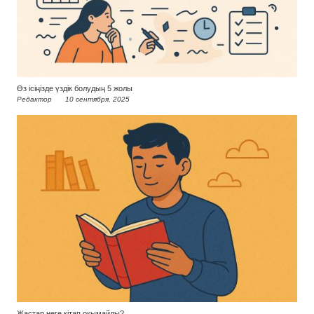
Өз ісіңізде үздік болудың 5 жолы
Редактор
10 сентября, 2025
Жастар неге кітап оқымайды?