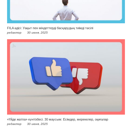
FILA әдісі: Уақыт пен міндеттерді басқарудың тиімді тәсілі
редактор
30 июня, 2025
«Үйде жатпа» күнтізбесі. 30 маусым: Есімдер, мерекелер, оқиғалар
редактор
30 июня, 2025