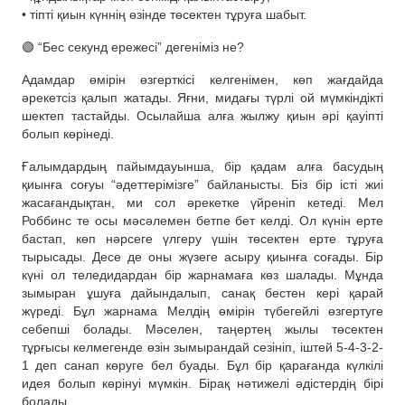
• тіпті қиын күннің өзінде төсектен тұруға шабыт.
🟢 “Бес секунд ережесі” дегеніміз не?
Адамдар өмірін өзгерткісі келгенімен, көп жағдайда
әрекетсіз қалып жатады. Яғни, мидағы түрлі ой мүмкіндікті
шектеп тастайды. Осылайша алға жылжу қиын әрі қауіпті
болып көрінеді.
Ғалымдардың пайымдауынша, бір қадам алға басудың
қиынға соғуы “әдеттерімізге” байланысты. Біз бір істі жиі
жасағандықтан, ми сол әрекетке үйреніп кетеді. Мел
Роббинс те осы мәсәлемен бетпе бет келді. Ол күнін ерте
бастап, көп нәрсеге үлгеру үшін төсектен ерте тұруға
тырысады. Десе де оны жүзеге асыру қиынға соғады. Бір
күні ол теледидардан бір жарнамаға көз шалады. Мұнда
зымыран ұшуға дайындалып, санақ бестен кері қарай
жүреді. Бұл жарнама Мелдің өмірін түбегейлі өзгертуге
себепші болады. Мәселен, таңертең жылы төсектен
тұрғысы келмегенде өзін зымырандай сезініп, іштей 5-4-3-2-
1 деп санап көруге бел буады. Бұл бір қарағанда күлкілі
идея болып көрінуі мүмкін. Бірақ нәтижелі әдістердің бірі
болады.