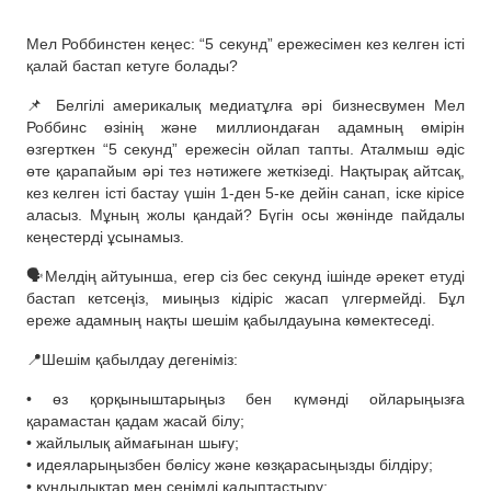
Мел Роббинстен кеңес: “5 секунд” ережесімен кез келген істі
қалай бастап кетуге болады?
📌 Белгілі америкалық медиатұлға әрі бизнесвумен Мел
Роббинс өзінің және миллиондаған адамның өмірін
өзгерткен “5 секунд” ережесін ойлап тапты. Аталмыш әдіс
өте қарапайым әрі тез нәтижеге жеткізеді. Нақтырақ айтсақ,
кез келген істі бастау үшін 1-ден 5-ке дейін санап, іске кірісе
аласыз. Мұның жолы қандай? Бүгін осы жөнінде пайдалы
кеңестерді ұсынамыз.
🗣️Мелдің айтуынша, егер сіз бес секунд ішінде әрекет етуді
бастап кетсеңіз, миыңыз кідіріс жасап үлгермейді. Бұл
ереже адамның нақты шешім қабылдауына көмектеседі.
📍Шешім қабылдау дегеніміз:
• өз қорқыныштарыңыз бен күмәнді ойларыңызға
қарамастан қадам жасай білу;
• жайлылық аймағынан шығу;
• идеяларыңызбен бөлісу және көзқарасыңызды білдіру;
• құндылықтар мен сенімді қалыптастыру;