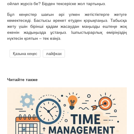
ойлап жүрсіз бе? Бірден тексеріске жол тартыңыз.
Бұл кеңестер шағын әрі үлкен жетістіктерге жетуге
көмектеседі. Бастысы әрекет етуден қорықпаңыз. Табысқа
жету үшін бірінші қадам жасаудан маңызды ештеңе жоқ
екенін жадыңызда ұстаңыз. Ішпыстырарлық өміріңіздің
нүктесін қоятын – тек өзіңіз.
Қазына кеңес
лайфках
Читайте также