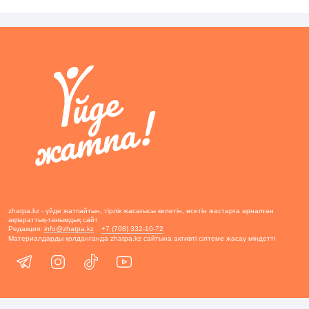
zhatpa.kz - үйде жатпайтын, тірлік жасағысы келетін, өсетін жастарға арналған
ақпараттық-танымдық сайт
Редакция:
info@zhatpa.kz
+7 (708) 332-10-72
Материалдарды қолданғанда zhatpa.kz сайтына активті сілтеме жасау міндетті