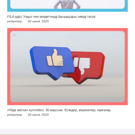
FILA әдісі: Уақыт пен міндеттерді басқарудың тиімді тәсілі
редактор
30 июня, 2025
«Үйде жатпа» күнтізбесі. 30 маусым: Есімдер, мерекелер, оқиғалар
редактор
30 июня, 2025