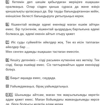
5️⃣ Кетемін деп шешім қабылдаған жеріңізге ешқашан
оралмаңыз. Олар сізден қанша сұраса да және өзіңіз
қаншалықты қаласаңыз да. Бір тауды бағындырғаннан кейін,
екіншісіне белесті бағындыруға ұмтылуыңыз керек.
6️⃣ Кішкентай кезімде әдемі екенімді маған ешкім айтқан
емес. Бір түсінгенім, кішкентай қыздардың барлығына әдемі
болмаса да, әдемі екенін айтып отыру қажет.
7️⃣ Иіс суды сүймейтін әйелдер жоқ. Тек өз иісін таппаған
әйелдер бар …
Мен сенген адамды ешқашан тастаған емеспін.
8️⃣ Кешігу дегеніміз – сізді расымен күткеніне көз жеткізу. Тек
сізді, басқа ешкімді емес. Сіз таптырмайтын адам екеніңізді
біліңіз.
9️⃣ Бақыт ақшада емес, саудада.
🔟 Уайымдамаңыз, бірақ уайымдатыңыз.
1️⃣1️⃣ Шынымды айтсам, маған тек жақсылығымды көретін
адам қажет емес. Маған бойымдағы жамандығымды көрсе
де, бірге болғысы келетін адам керек.