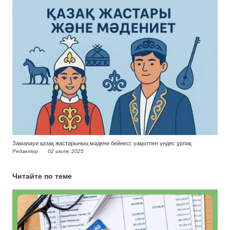
Заманауи қазақ жастарының мәдени бейнесі: уақытпен үндес ұрпақ
Редактор
02 июля, 2025
Читайте по теме