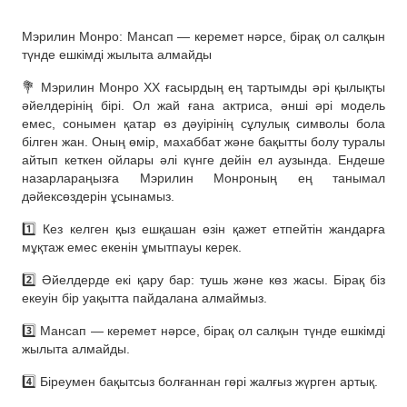
Мэрилин Монро: Мансап — керемет нәрсе, бірақ ол салқын
түнде ешкімді жылыта алмайды
💐 Мэрилин Монро XX ғасырдың ең тартымды әрі қылықты
әйелдерінің бірі. Ол жай ғана актриса, әнші әрі модель
емес, сонымен қатар өз дәуірінің сұлулық символы бола
білген жан. Оның өмір, махаббат және бақытты болу туралы
айтып кеткен ойлары әлі күнге дейін ел аузында. Ендеше
назарлараңызға Мэрилин Монроның ең танымал
дәйексөздерін ұсынамыз.
1️⃣ Кез келген қыз ешқашан өзін қажет етпейтін жандарға
мұқтаж емес екенін ұмытпауы керек.
2️⃣ Әйелдерде екі қару бар: тушь және көз жасы. Бірақ біз
екеуін бір уақытта пайдалана алмаймыз.
3️⃣ Мансап — керемет нәрсе, бірақ ол салқын түнде ешкімді
жылыта алмайды.
4️⃣ Біреумен бақытсыз болғаннан гөрі жалғыз жүрген артық.