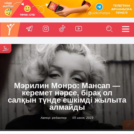
Мэрилин Монро: Мансап —
керемет нәрсе, бірақ ол
салқын түнде ешкімді жылыта
алмайды
Автор: редактор
05 июня, 2023