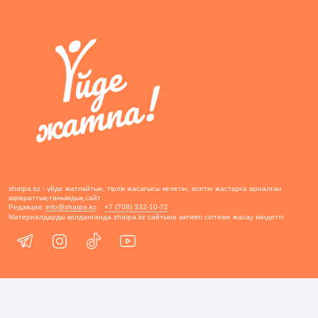
zhatpa.kz - үйде жатпайтын, тірлік жасағысы келетін, өсетін жастарға арналған
ақпараттық-танымдық сайт
Редакция:
info@zhatpa.kz
+7 (708) 332-10-72
Материалдарды қолданғанда zhatpa.kz сайтына активті сілтеме жасау міндетті