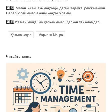
1️⃣2️⃣ Маған «сен ақымақсың» деген адамға ренжімеймін.
Себебі олай емес екенін жақсы білемін.
1️⃣3️⃣ Ит мені ешқашан қапқан емес. Қапқан тек адамдар.
Қазына кеңес
Мэрилин Монро
Читайте также