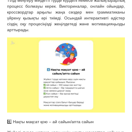
Тілді меңгеру міндетті түрде күрделі немесе жалықтырарлық
процесс болмауы керек. Викториналар, онлайн ойындар,
кроссвордтар арқылы жаңа сөздер мен грамматиканы
үйрену қызықты әрі тиімді. Осындай интерактивті әдістер
сіздің оқу процесіңізді жеңілдетеді және мотивацияңызды
арттырады.
6️⃣ Нақты мақсат қою – ай сайын/апта сайын