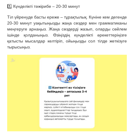
1️⃣ Күнделікті тәжірибе – 20-30 минут
Тіл үйренуде басты ереже – тұрақтылық. Күніне кем дегенде
20-30 минут уақытыңызды жаңа сөздер мен грамматиканы
меңгеруге арнаңыз. Жаңа сөздерді жазып, оларды сөйлем
ішінде қолданыңыз. Өзіңіздің күнделікті әрекеттеріңізге
қатысты мысалдар келтіріп, ойыңызды сол тілде жеткізуге
тырысыңыз.