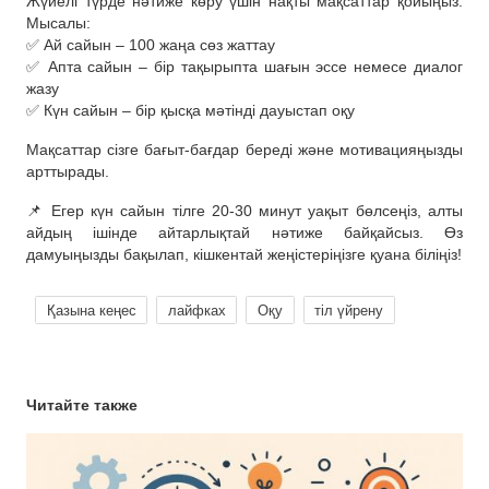
Жүйелі түрде нәтиже көру үшін нақты мақсаттар қойыңыз.
Мысалы:
✅ Ай сайын – 100 жаңа сөз жаттау
✅ Апта сайын – бір тақырыпта шағын эссе немесе диалог
жазу
✅ Күн сайын – бір қысқа мәтінді дауыстап оқу
Мақсаттар сізге бағыт-бағдар береді және мотивацияңызды
арттырады.
📌 Егер күн сайын тілге 20-30 минут уақыт бөлсеңіз, алты
айдың ішінде айтарлықтай нәтиже байқайсыз. Өз
дамуыңызды бақылап, кішкентай жеңістеріңізге қуана біліңіз!
Қазына кеңес
лайфках
Оқу
тіл үйрену
Читайте также