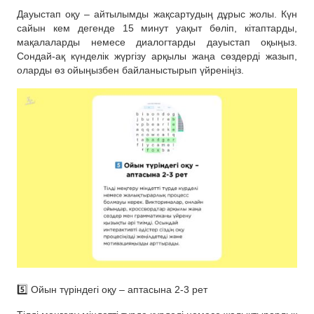
Дауыстап оқу – айтылымды жақсартудың дұрыс жолы. Күн
сайын кем дегенде 15 минут уақыт бөліп, кітаптарды,
мақалаларды немесе диалогтарды дауыстап оқыңыз.
Сондай-ақ күнделік жүргізу арқылы жаңа сөздерді жазып,
оларды өз ойыңызбен байланыстырып үйреніңіз.
5️⃣ Ойын түріндегі оқу – аптасына 2-3 рет