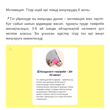
Мотивация: Тілді оңай әрі тиімді меңгерудің 6 жолы
📍Тіл үйренуде ең маңызды дүние – мотивация мен тәртіп.
Күн сайын шағын қадамдар жасап, тұрақты түрде тәжірибе
жинақтасаңыз, 3-6 ай ішінде айтарлықтай нәтижеге қол
жеткізе аласыз. Біз ұсынған әдістер тілді тез әрі жеңіл
меңгеруге көмектеседі.