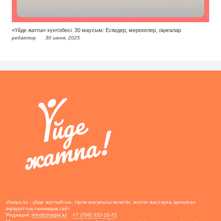
«Үйде жатпа» күнтізбесі. 30 маусым: Есімдер, мерекелер, оқиғалар
редактор
30 июня, 2025
zhatpa.kz - үйде жатпайтын, тірлік жасағысы келетін, өсетін жастарға арналған
ақпараттық-танымдық сайт
Редакция:
info@zhatpa.kz
+7 (708) 332-10-72