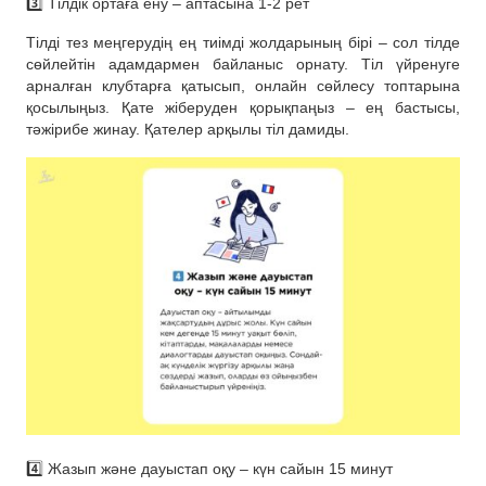
3️⃣ Тілдік ортаға ену – аптасына 1-2 рет
Тілді тез меңгерудің ең тиімді жолдарының бірі – сол тілде
сөйлейтін адамдармен байланыс орнату. Тіл үйренуге
арналған клубтарға қатысып, онлайн сөйлесу топтарына
қосылыңыз. Қате жіберуден қорықпаңыз – ең бастысы,
тәжірибе жинау. Қателер арқылы тіл дамиды.
4️⃣ Жазып және дауыстап оқу – күн сайын 15 минут