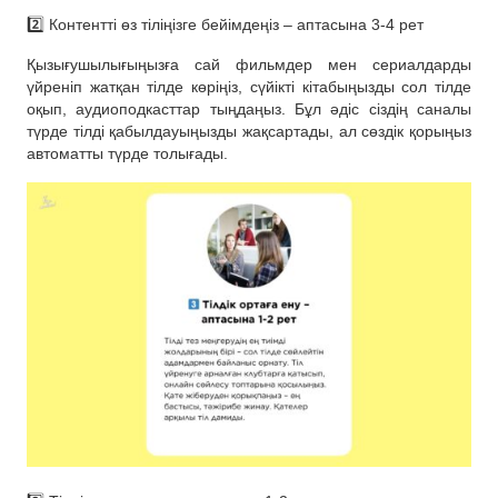
2️⃣ Контентті өз тіліңізге бейімдеңіз – аптасына 3-4 рет
Қызығушылығыңызға сай фильмдер мен сериалдарды
үйреніп жатқан тілде көріңіз, сүйікті кітабыңызды сол тілде
оқып, аудиоподкасттар тыңдаңыз. Бұл әдіс сіздің саналы
түрде тілді қабылдауыңызды жақсартады, ал сөздік қорыңыз
автоматты түрде толығады.