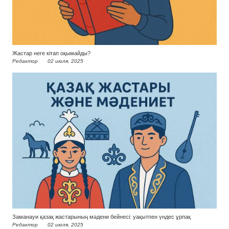
Жастар неге кітап оқымайды?
Редактор
02 июля, 2025
Заманауи қазақ жастарының мәдени бейнесі: уақытпен үндес ұрпақ
Редактор
02 июля, 2025