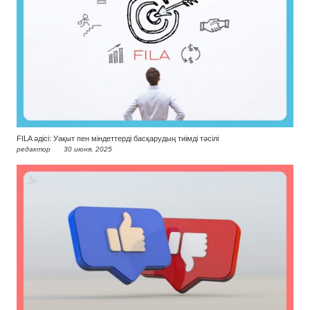
FILA әдісі: Уақыт пен міндеттерді басқарудың тиімді тәсілі
редактор
30 июня, 2025