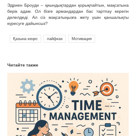
Эдриен Броуди – қиындықтардан қорықпайтын, мақсатына
берік адам. Ол бізге армандардан бас тартпау керегін
дәлелдеді. Ал сіз мақсатыңызға жету үшін қаншалықты
күресуге дайынсыз?
Қазына кеңес
лайфках
Мотивация
Читайте также