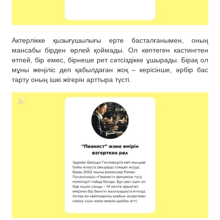
Актерлікке қызығушылығы ерте басталғанымен, оның
мансабы бірден өрлей қоймады. Ол көптеген кастингтен
өтпей, бір емес, бірнеше рет сәтсіздікке ұшырады. Бірақ ол
мұны жеңіліс деп қабылдаған жоқ – керісінше, әрбір бас
тарту оның ішкі жігерін арттыра түсті.