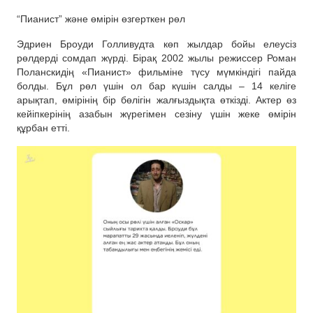
“Пианист” және өмірін өзгерткен рөл
Эдриен Броуди Голливудта көп жылдар бойы елеусіз
рөлдерді сомдап жүрді. Бірақ 2002 жылы режиссер Роман
Поланскидің «Пианист» фильміне түсу мүмкіндігі пайда
болды. Бұл рөл үшін ол бар күшін салды – 14 келіге
арықтап, өмірінің бір бөлігін жалғыздықта өткізді. Актер өз
кейіпкерінің азабын жүрегімен сезіну үшін жеке өмірін
құрбан етті.