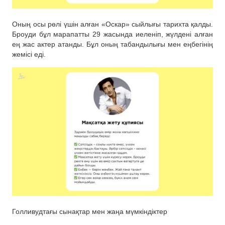
Оның осы рөлі үшін алған «Оскар» сыйлығы тарихта қалды.
Броуди бұл марапатты 29 жасында иеленіп, жүлдені алған
ең жас актер атанды. Бұл оның табандылығы мен еңбегінің
жемісі еді.
Голливудтағы сынақтар мен жаңа мүмкіндіктер