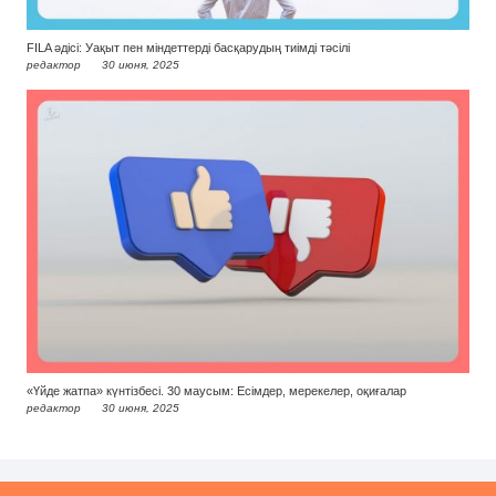
FILA әдісі: Уақыт пен міндеттерді басқарудың тиімді тәсілі
редактор
30 июня, 2025
«Үйде жатпа» күнтізбесі. 30 маусым: Есімдер, мерекелер, оқиғалар
редактор
30 июня, 2025