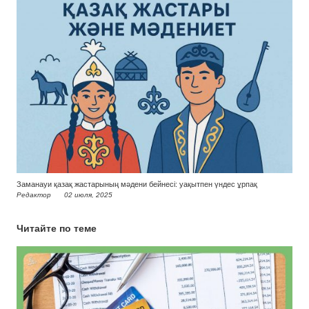
Заманауи қазақ жастарының мәдени бейнесі: уақытпен үндес ұрпақ
Редактор
02 июля, 2025
Читайте по теме