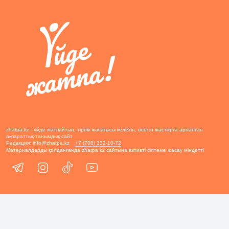
zhatpa.kz - үйде жатпайтын, тірлік жасағысы келетін, өсетін жастарға арналған
ақпараттық-танымдық сайт
Редакция:
info@zhatpa.kz
+7 (708) 332-10-72
Материалдарды қолданғанда zhatpa.kz сайтына активті сілтеме жасау міндетті