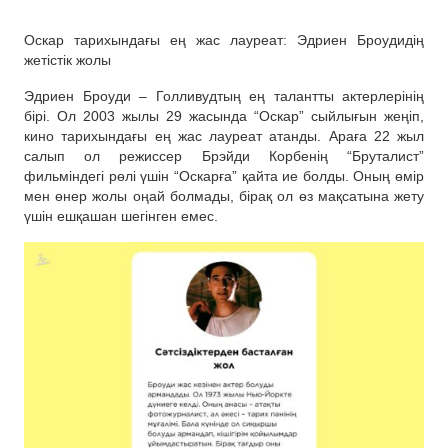
Оскар тарихындағы ең жас лауреат: Эдриен Броудидің
жетістік жолы
Эдриен Броуди – Голливудтың ең талантты актерлерінің
бірі. Ол 2003 жылы 29 жасында “Оскар” сыйлығын жеңіп,
кино тарихындағы ең жас лауреат атанды. Араға 22 жыл
салып ол режиссер Брэйди Корбенің “Бруталист”
фильміндегі рөлі үшін “Оскарға” қайта ие болды. Оның өмір
мен өнер жолы оңай болмады, бірақ ол өз мақсатына жету
үшін ешқашан шегінген емес.