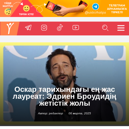
Оскар тарихындағы ең жас
лауреат: Эдриен Броудидің
жетістік жолы
Автор: редактор
06 марта, 2025