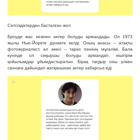
Сәтсіздіктерден басталған жол
Броуди жас кезінен актер болуды армандады. Ол 1973
жылы Нью-Йоркте дүниеге келді. Оның анасы – атақты
фотожурналист, ал әкесі – тарих пәнінің мұғалімі. Бала
күнінде ол сиқыршы болуды армандап, кішігірім
қойылымдар ұйымдастыратын. Бірақ тағдыр оны үлкен
сахнаға дайындап жатқанынан актер хабарсыз еді.