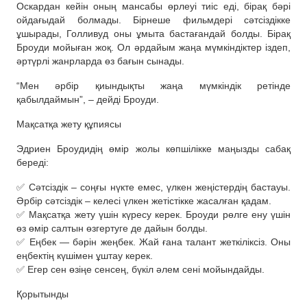
Оскардан кейін оның мансабы өрлеуі тиіс еді, бірақ бәрі
ойдағыдай болмады. Бірнеше фильмдері сәтсіздікке
ұшырады, Голливуд оны ұмыта бастағандай болды. Бірақ
Броуди мойыған жоқ. Ол әрдайым жаңа мүмкіндіктер іздеп,
әртүрлі жанрларда өз бағын сынады.
“Мен әрбір қиындықты жаңа мүмкіндік ретінде
қабылдаймын”, – дейді Броуди.
Мақсатқа жету құпиясы
Эдриен Броудидің өмір жолы көпшілікке маңызды сабақ
береді:
✅ Сәтсіздік – соңғы нүкте емес, үлкен жеңістердің бастауы.
Әрбір сәтсіздік – келесі үлкен жетістікке жасалған қадам.
✅ Мақсатқа жету үшін күресу керек. Броуди рөлге ену үшін
өз өмір салтын өзгертуге де дайын болды.
✅ Еңбек — бәрін жеңбек. Жай ғана талант жеткіліксіз. Оны
еңбектің күшімен ұштау керек.
✅ Егер сен өзіңе сенсең, бүкіл әлем сені мойындайды.
Қорытынды