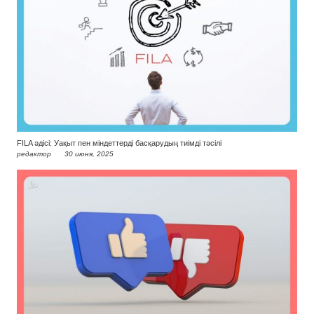
FILA әдісі: Уақыт пен міндеттерді басқарудың тиімді тәсілі
редактор
30 июня, 2025