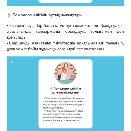
🖇️ Помодоро әдісінің артықшылықтары
▪️Назарыңызды бір бағытта ұстауға көмектеседі: Қысқа уақыт
аралығында тапсырманы орындауға толығымен ден
қойылады.
▪️Шаршауды азайтады: Үзілістердің арқасында ми тынығып,
ұзақ уақыт бойы жұмысқа деген қабілет сақталады.