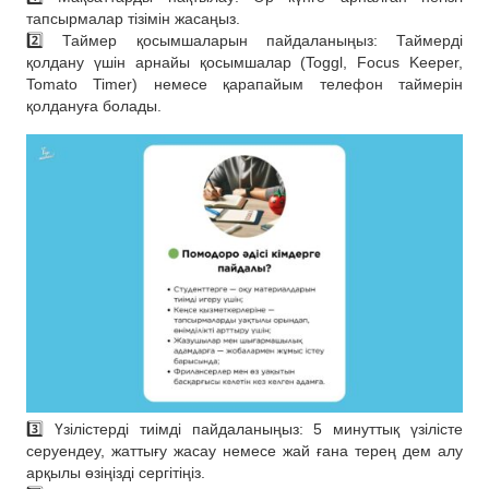
тапсырмалар тізімін жасаңыз.
2️⃣ Таймер қосымшаларын пайдаланыңыз: Таймерді
қолдану үшін арнайы қосымшалар (Toggl, Focus Keeper,
Tomato Timer) немесе қарапайым телефон таймерін
қолдануға болады.
3️⃣ Үзілістерді тиімді пайдаланыңыз: 5 минуттық үзілісте
серуендеу, жаттығу жасау немесе жай ғана терең дем алу
арқылы өзіңізді сергітіңіз.