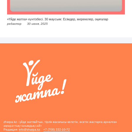
«Үйде жатпа» күнтізбесі. 30 маусым: Есімдер, мерекелер, оқиғалар
редактор
30 июня, 2025
zhatpa.kz - үйде жатпайтын, тірлік жасағысы келетін, өсетін жастарға арналған
ақпараттық-танымдық сайт
Редакция:
info@zhatpa.kz
+7 (708) 332-10-72