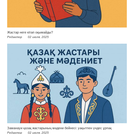
Жастар неге кітап оқымайды?
Редактор
02 июля, 2025
Заманауи қазақ жастарының мәдени бейнесі: уақытпен үндес ұрпақ
Редактор
02 июля, 2025