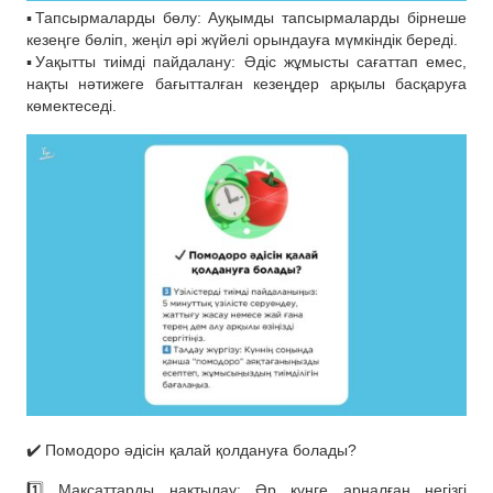
▪️Тапсырмаларды бөлу: Ауқымды тапсырмаларды бірнеше
кезеңге бөліп, жеңіл әрі жүйелі орындауға мүмкіндік береді.
▪️Уақытты тиімді пайдалану: Әдіс жұмысты сағаттап емес,
нақты нәтижеге бағытталған кезеңдер арқылы басқаруға
көмектеседі.
✔️ Помодоро әдісін қалай қолдануға болады?
1️⃣ Мақсаттарды нақтылау: Әр күнге арналған негізгі