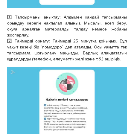
1️⃣ Тапсырманы анықтау: Алдымен қандай тапсырманы
орындау керегін нақтылап алыңыз. Мысалы, есеп беру,
оқуға арналған материалды талдау немесе жобаны
жоспарлау.
2️⃣ Таймерді орнату: Таймерді 25 минутқа қойыңыз. Бұл
уақыт кезеңі бір “помодоро” деп аталады. Осы уақытта тек
тапсырмаға шоғырлану маңызды. Барлық алаңдататын
құралдарды (телефон, әлеуметтік желі және т.б.) өшіріңіз.