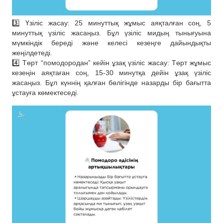
3️⃣ Үзіліс жасау: 25 минуттық жұмыс аяқталған соң, 5
минуттық үзіліс жасаңыз. Бұл үзіліс мидың тынығуына
мүмкіндік береді және келесі кезеңге дайындықты
жеңілдетеді.
4️⃣ Төрт “помодородан” кейін ұзақ үзіліс жасау: Төрт жұмыс
кезеңін аяқтаған соң, 15-30 минутқа дейін ұзақ үзіліс
жасаңыз. Бұл күннің қалған бөлігінде назарды бір бағытта
ұстауға көмектеседі.