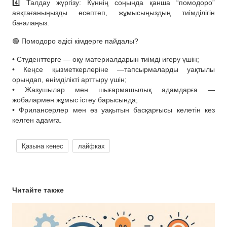
4️⃣ Талдау жүргізу: Күннің соңында қанша “помодоро”
аяқтағаныңызды есептеп, жұмысыңыздың тиімділігін
бағалаңыз.
🟢 Помодоро әдісі кімдерге пайдалы?
• Студенттерге — оқу материалдарын тиімді игеру үшін;
• Кеңсе қызметкерлеріне —тапсырмаларды уақтылы
орындап, өнімділікті арттыру үшін;
• Жазушылар мен шығармашылық адамдарға —
жобалармен жұмыс істеу барысында;
• Фрилансерлер мен өз уақытын басқарғысы келетін кез
келген адамға.
Қазына кеңес
лайфках
Читайте также