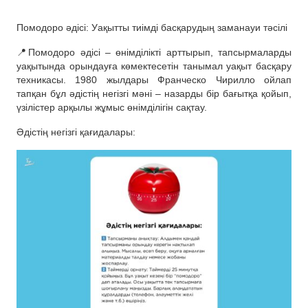
Помодоро әдісі: Уақытты тиімді басқарудың заманауи тәсілі
📍Помодоро әдісі – өнімділікті арттырып, тапсырмаларды
уақытында орындауға көмектесетін танымал уақыт басқару
техникасы. 1980 жылдары Франческо Чирилло ойлап
тапқан бұл әдістің негізгі мәні – назарды бір бағытқа қойып,
үзілістер арқылы жұмыс өнімділігін сақтау.
Әдістің негізгі қағидалары: