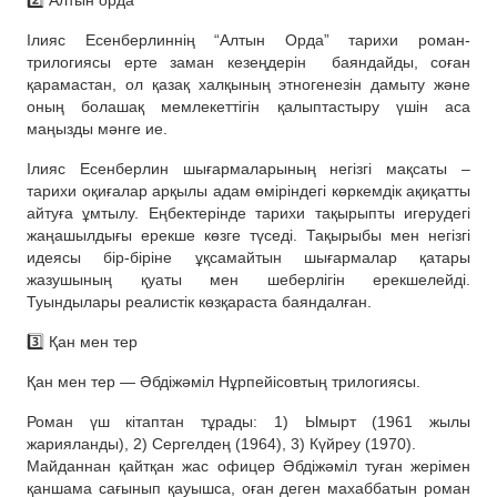
2️⃣ Алтын орда
Ілияс Есенберлиннің “Алтын Орда” тарихи роман-
трилогиясы ерте заман кезеңдерін баяндайды, соған
қарамастан, ол қазақ халқының этногенезін дамыту және
оның болашақ мемлекеттігін қалыптастыру үшін аса
маңызды мәнге ие.
Ілияс Есенберлин шығармаларының негізгі мақсаты –
тарихи оқиғалар арқылы адам өміріндегі көркемдік ақиқатты
айтуға ұмтылу. Еңбектерінде тарихи тақырыпты игерудегі
жаңашылдығы ерекше көзге түседі. Тақырыбы мен негізгі
идеясы бір-біріне ұқсамайтын шығармалар қатары
жазушының қуаты мен шеберлігін ерекшелейді.
Туындылары реалистік көзқараста баяндалған.
3️⃣ Қан мен тер
Қан мен тер — Әбдіжәміл Нұрпейісовтың трилогиясы.
Роман үш кітаптан тұрады: 1) Ымырт (1961 жылы
жарияланды), 2) Сергелдең (1964), 3) Күйреу (1970).
Майданнан қайтқан жас офицер Әбдіжәміл туған жерімен
қаншама сағынып қауышса, оған деген махаббатын роман