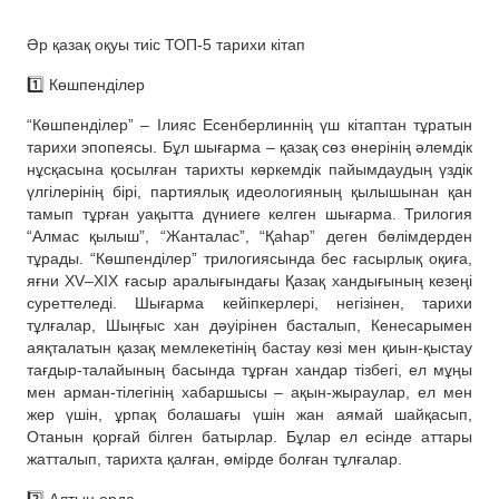
Әр қазақ оқуы тиіс ТОП-5 тарихи кітап
1️⃣ Көшпенділер
“Көшпенділер” – Ілияс Есенберлиннің үш кітаптан тұратын
тарихи эпопеясы. Бұл шығарма – қазақ сөз өнерінің әлемдік
нұсқасына қосылған тарихты көркемдік пайымдаудың үздік
үлгілерінің бірі, партиялық идеологияның қылышынан қан
тамып тұрған уақытта дүниеге келген шығарма. Трилогия
“Алмас қылыш”, “Жанталас”, “Қаһар” деген бөлімдерден
тұрады. “Көшпенділер” трилогиясында бес ғасырлық оқиға,
яғни XV–XIX ғасыр аралығындағы Қазақ хандығының кезеңі
суреттеледі. Шығарма кейіпкерлері, негізінен, тарихи
тұлғалар, Шыңғыс хан дәуірінен басталып, Кенесарымен
аяқталатын қазақ мемлекетінің бастау көзі мен қиын-қыстау
тағдыр-талайының басында тұрған хандар тізбегі, ел мұңы
мен арман-тілегінің хабаршысы – ақын-жыраулар, ел мен
жер үшін, ұрпақ болашағы үшін жан аямай шайқасып,
Отанын қорғай білген батырлар. Бұлар ел есінде аттары
жатталып, тарихта қалған, өмірде болған тұлғалар.