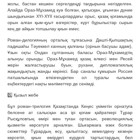
жолы, бастан кешкен сергелдеңді тағдырына негізделген.
Алайда Ораз-Мұхамед куә болған, қатысқан, ұғынған дүние
шындығынан ХҮІ-ХҮІІ ғасырлардағы орыс, қазақ қоғамында
орын алған қым-қуыт өзгерістер, күрт бұрылыстар сырын
кең де айқын топшылау қиын емес.
Роман-дилогияның орталық тұлғасына Дәшті-Қыпшақтың
падишаһы Тәуеккел ханның қалғаны (орнын басушы адам),
Ұзын оқты Ондан сұлтанның баласы Ораз-Мұхамедтің
алынуы орынды. Ораз-Мұхамед қазақ өлкесі мен Ресей
жерін жалғастырушы буын, рухани, дипломатиялық
жақындықтың жанды көрінісі. Бар саналы ғұмырын Россия
патшалығында өткізгендіктен ол туралы ғылыми
еңбектердегі нақты мәліметтер де сенімді.
5️⃣ Қызыл жебе
Бұл роман-трилогия Қазақстанда Кеңес үкіметін орнатуға
белсене ат салысқан аса ірі қоғам қайраткері Тұрар
Рысқұловтың өмірі мен туған ортасын, революциялық
қызметін көрсетуге арналған. Шығармаға өзек болған
сюжеттер Тұрардың өсу, қалыптасу, кемелдену кезеңін
көрсетіп, қиын өмірдегі күрделі тартыстардың бел