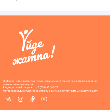
zhatpa.kz - үйде жатпайтын, тірлік жасағысы келетін, өсетін жастарға арналған
ақпараттық-танымдық сайт
Редакция:
info@zhatpa.kz
+7 (708) 332-10-72
Материалдарды қолданғанда zhatpa.kz сайтына активті сілтеме жасау міндетті