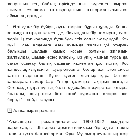
жанрының кең байтақ өрісінде шын жүректен жырлап
шығуға соншама ынтыққандығын шығармашылығынан
айқын аңғартады.
“…Әлі күнге бір бүйірің ауыл өміріне бұрып тұрады. Қанша
қашыққа шырқап кетсең де, бойыңдағы бір тамырың туған
жеріңнің топырағында бүлк-бүлк етіп соғып жатқандай. Кей
күні… сен әлденеге өзек аузында жалғыз үй отырған
балықшы шалдың қамыс қосын, жұпыны жиһазын,
жалпылдақ шамын есіңс аласың. Өз үйің жайнап тұрса да,
саған осынау балық сасыған кішкентай қос ыстық. Қос
ішінде, ақ иық қылған ауыр еңбектен болар, жан әкең сілесі
қатып шаршаған. Күнге күйген жылтыр қара бетінде
қалжыраған ажар бар. Үні де қалжырап ақырын шығады.
Сол кезде қара пұшық бала әлдеқайдан жүгіре кеп отырса
болғаны, оның әжім беті іштей нұрланып елжіреп қоя
береді” – дейді жазушы.
4️⃣ Аласапыран романы
“Аласапыран” роман-дилогиясы 1980-1982 жылдары
жарияланды. Шығарма архитектоникасы бір адам, нақты
тарихи тұлға бас қаһарман Ораз-Мұхамед сұлтанның өмір