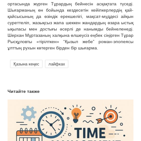
ортасында жүрген Тұрардың бейнесін асқақтата түседі.
Шығарманың өн бойында кездесетін кейіпкерлердің қай-
қайсысының да өзіндік ерекшелігі, мақсат-мүддесі айқын
суреттеліп, жазықсыз жапа шеккен жандардың өзара ыстық
ықыласы мен достығы әсерлі де нанымды бейнеленеді.
Шерхан Мұртазаның халқына өлшеусіз еңбек сіңірген Тұрар
Рысқұловты «тірілткен» “Қызыл жебе” роман-эпопеясы
ұлттың рухын көтерген бірден бір шығарма.
Қазына кеңес
лайфках
Читайте также