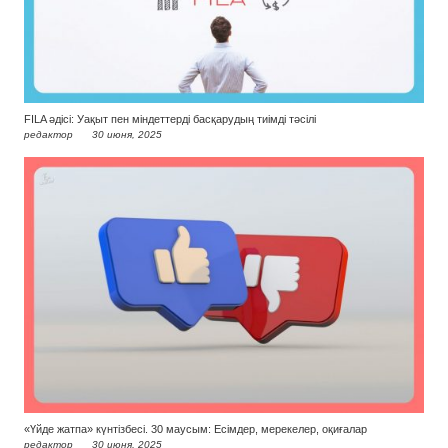
FILA әдісі: Уақыт пен міндеттерді басқарудың тиімді тәсілі
редактор
30 июня, 2025
«Үйде жатпа» күнтізбесі. 30 маусым: Есімдер, мерекелер, оқиғалар
редактор
30 июня, 2025