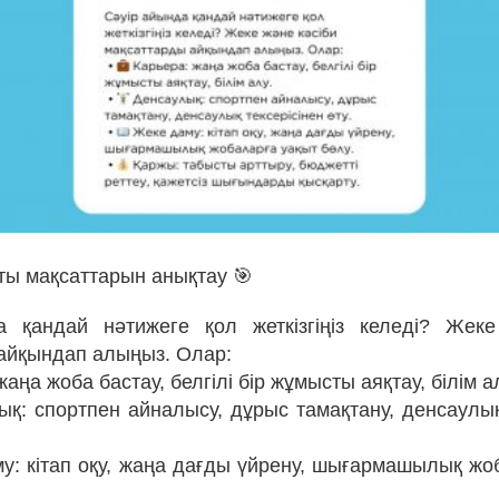
сты мақсаттарын анықтау 🎯
а қандай нәтижеге қол жеткізгіңіз келеді? Жеке
айқындап алыңыз. Олар:
жаңа жоба бастау, белгілі бір жұмысты аяқтау, білім а
аулық: спортпен айналысу, дұрыс тамақтану, денсаулы
му: кітап оқу, жаңа дағды үйрену, шығармашылық жо