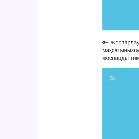
🔑 Жоспарлау 
мақсатыңызғ
жоспарды тиім