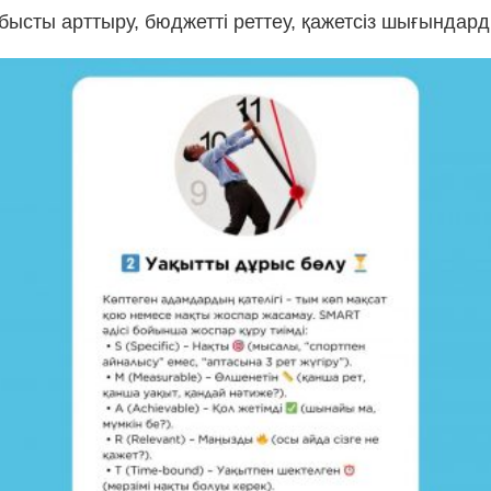
абысты арттыру, бюджетті реттеу, қажетсіз шығындард