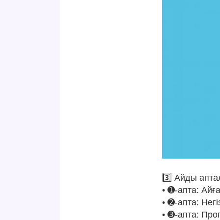
3️⃣ Айды апта
• ➊-апта: Айға
• ➋-апта: Нег
• ➌-апта: Прог