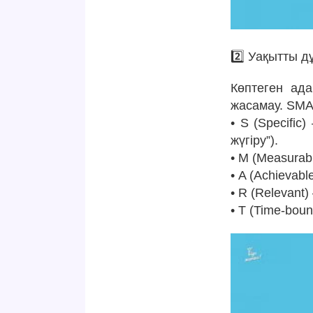
2️⃣ Уақытты д
Көптеген ад
жасамау. SMAR
• S (Specific
жүгіру”).
• M (Measurab
• A (Achievab
• R (Relevant
• T (Time-bou