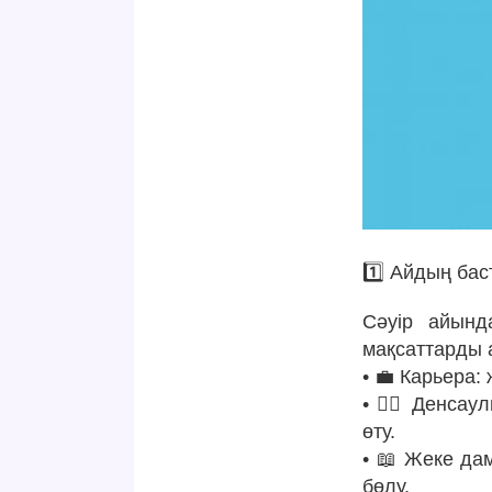
1️⃣ Айдың ба
Сәуір айынд
мақсаттарды 
• 💼 Карьера: 
• 🏋️‍♂️ Денс
өту.
• 📖 Жеке да
бөлу.