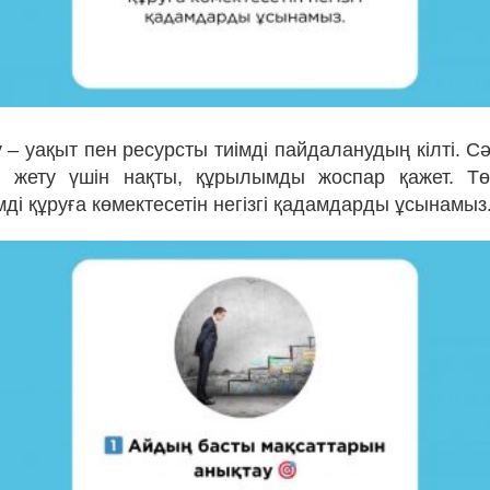
– уақыт пен ресурсты тиімді пайдаланудың кілті. С
а жету үшін нақты, құрылымды жоспар қажет. Т
ді құруға көмектесетін негізгі қадамдарды ұсынамыз