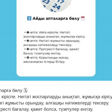
ларға бөлу 🗓
 кіріспе. Негізгі жоспарларды анықтап, жұмысқа кірісу
ізгі жұмысты орындау, алғашқы нәтижелерді тексеру.
ресті бағалау, қажет болса, түзетулер енгізу.