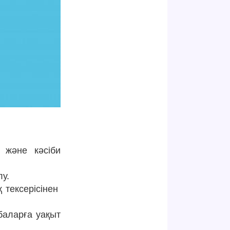
 және кәсіби
лу.
қ тексерісінен
баларға уақыт