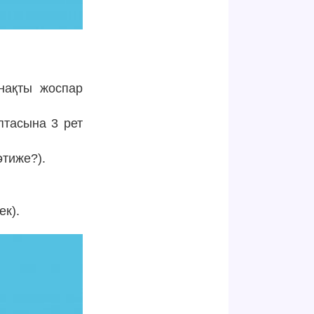
нақты жоспар
аптасына 3 рет
әтиже?).
ек).