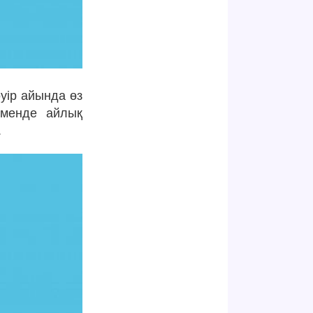
әуір айында өз
өменде айлық
.