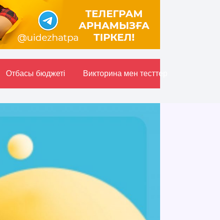
Отбасы бюджетi
Викторина мен тесттер