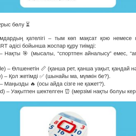
ұрыс бөлу ⏳
амдардың қателігі – тым көп мақсат қою немесе 
T әдісі бойынша жоспар құру тиімді:
) – Нақты 🎯 (мысалы, “спортпен айналысу” емес, “
le) – Өлшенетін 📏 (қанша рет, қанша уақыт, қандай н
le) – Қол жетімді ✅ (шынайы ма, мүмкін бе?).
) – Маңызды 🔥 (осы айда сізге не қажет?).
nd) – Уақытпен шектелген ⏰ (мерзімі нақты болуы кер