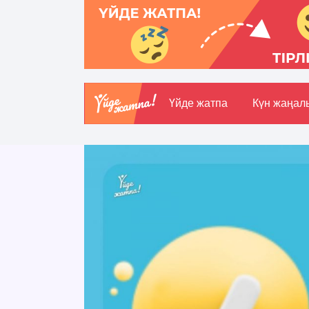
Үйде жатпа
Күн жаңал