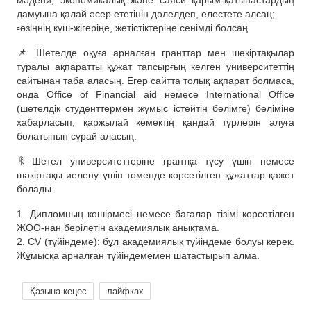
мәдени, экономикалық және саяси қарым-қатынастардың
дамуына қалай әсер ететінін дәлелдеп, елестете алсаң;
▫өзіңнің күш-жігеріңе, жетістіктеріңе сенімді болсаң.
📌 Шетелде оқуға арналған гранттар мен шәкіртақылар
туралы ақпаратты құжат тапсырғың келген университеттің
сайтынан таба аласың. Егер сайтта толық ақпарат болмаса,
онда Office of Financial aid немесе International Office
(шетелдік студенттермен жұмыс істейтін бөлімге) бөліміне
хабарласып, қаржылай көмектің қандай түрлерін алуға
болатынын сұрай аласың.
🔖Шетел университеттеріне грантқа түсу үшін немесе
шәкіртақы иелену үшін төменде көрсетілген құжаттар қажет
болады.
1. Дипломның көшірмесі немесе бағалар тізімі көрсетілген
ЖОО-нан берілетін академиялық анықтама.
2. CV (түйіндеме): бұл академиялық түйіндеме болуы керек.
Жұмысқа арналған түйіндемемен шатастырып алма.
Қазына кеңес
лайфках