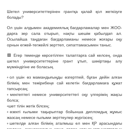
Шетел университеттерінен грантқа қалай қол жеткізуге
болады?
Ол үшін алдымен академиялық бағдарламалар мен ЖОО-
дарға зер сала отырып, нақты шешім қабылдап ал.
Осылайша таңдаған бағдарламаны немесе жоғары оқу
орнын егжей-тегжейлі зерттеп, сипаттамасымен таныс.
🟩 Егер төменде көрсетілген талаптарға сай келсең, онда
шетел университеттеріне грант ұтып, шәкіртақы алу
мүмкіндігіне ие боласың.
▫ол үшін өз мамандығыңды өзгертпей, бұған дейін алған
білімің мен тәжірибеңе сай келетін бағдарламаға құжат
тапсырсаң;
▫мектептегі немесе университеттегі оқу үлгерімің жақсы
болса;
▫шет тілін жетік білсең;
▫өзекті ғылыми тақырыптар бойынша дипломдық жұмыс
жазсаң немесе ғылыми зерттеулер жүргізсең;
▫шетелде алған білімің аталмыш ел мен ҚР арасындағы