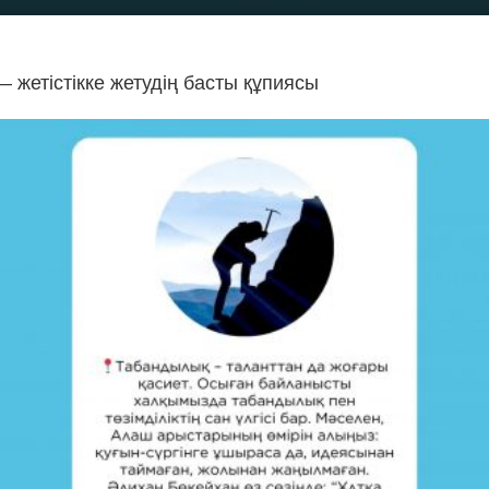
 жетістікке жетудің басты құпиясы