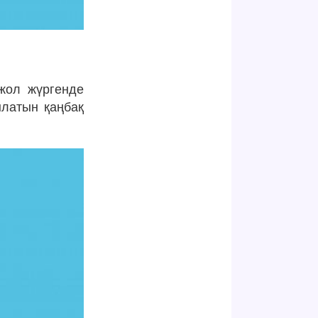
 жол жүргенде
ылатын қаңбақ