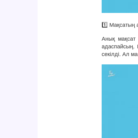
1️⃣ Мақсатың
Анық мақсат 
адаспайсың. 
секілді. Ал м