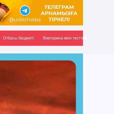
Отбасы бюджетi
Викторина мен тесттер