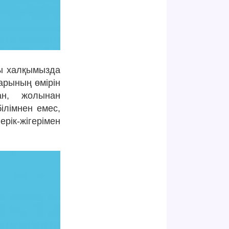
ты халқымызда
тарының өмірін
ан, жолынан
ілімнен емес,
рік-жігерімен