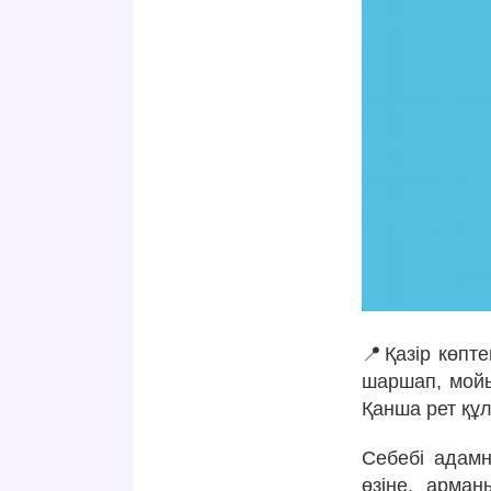
📍Қазір көпте
шаршап, мойы
Қанша рет құл
Себебі адамн
өзіңе, арма