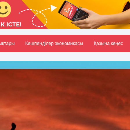
ықтары
Көшпенділер экономикасы
Қазына кеңес