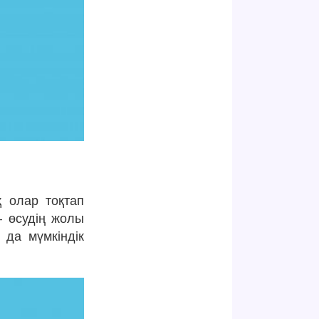
қ олар тоқтап
– өсудің жолы
 да мүмкіндік