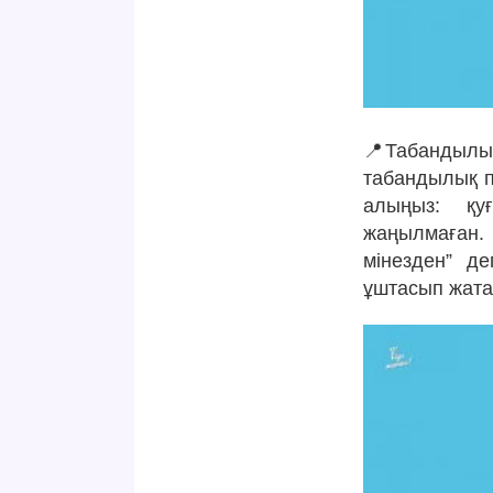
📍Табандылық
табандылық пе
алыңыз: қу
жаңылмаған. 
мінезден” де
ұштасып жата