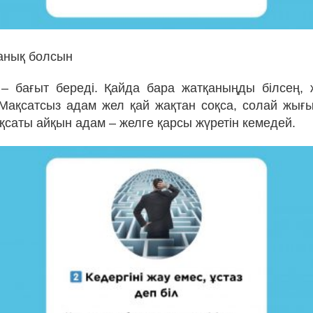
 анық болсын
– бағыт береді. Қайда бара жатқаныңды білсең,
Мақсатсыз адам жел қай жақтан соқса, солай жығ
ақсаты айқын адам – желге қарсы жүретін кемедей.