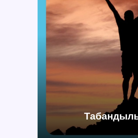
Табандылы