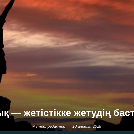
қ — жетістікке жетудің бас
Автор: редактор
10 апреля, 2025