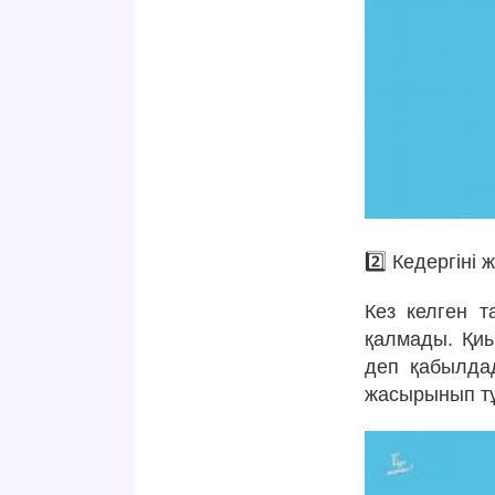
2️⃣ Кедергіні 
Кез келген т
қалмады. Қиы
деп қабылдад
жасырынып т