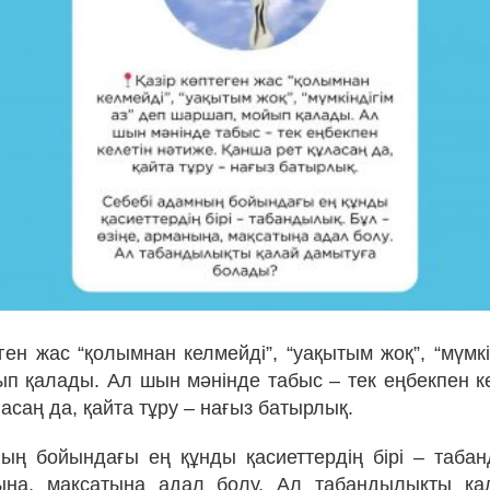
ген жас “қолымнан келмейді”, “уақытым жоқ”, “мүмкі
п қалады. Ал шын мәнінде табыс – тек еңбекпен ке
асаң да, қайта тұру – нағыз батырлық.
ың бойындағы ең құнды қасиеттердің бірі – таба
ныңа, мақсатыңа адал болу. Ал табандылықты қа