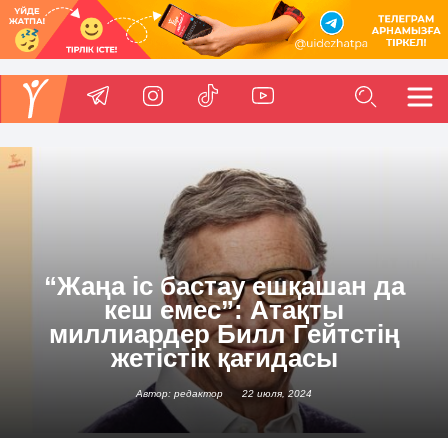
“Жаңа іс бастау ешқашан да
кеш емес”: Атақты
миллиардер Билл Гейтстің
жетістік қағидасы
Автор: редактор
22 июля, 2024