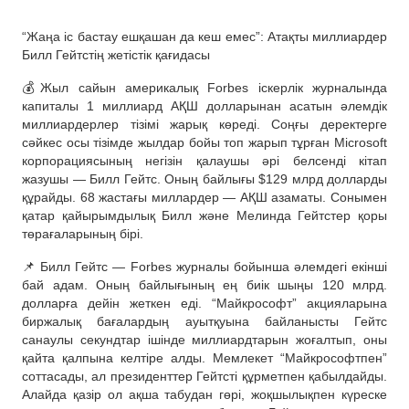
“Жаңа іс бастау ешқашан да кеш емес”: Атақты миллиардер
Билл Гейтстің жетістік қағидасы
💰Жыл сайын америкалық Forbes іскерлік журналында
капиталы 1 миллиард АҚШ долларынан асатын әлемдік
миллиардерлер тізімі жарық көреді. Соңғы деректерге
сәйкес осы тізімде жылдар бойы топ жарып тұрған Microsoft
корпорациясының негізін қалаушы әрі белсенді кітап
жазушы — Билл Гейтс. Оның байлығы $129 млрд долларды
құрайды. 68 жастағы миллардер — АҚШ азаматы. Сонымен
қатар қайырымдылық Билл және Мелинда Гейтстер қоры
төрағаларының бірі.
📌 Билл Гейтс — Forbes журналы бойынша әлемдегі екінші
бай адам. Оның байлығының ең биік шыңы 120 млрд.
долларға дейін жеткен еді. “Майкрософт” акцияларына
биржалық бағалардың ауытқуына байланысты Гейтс
санаулы секундтар ішінде миллиардтарын жоғалтып, оны
қайта қалпына келтіре алды. Мемлекет “Майкрософтпен”
соттасады, ал президенттер Гейтсті құрметпен қабылдайды.
Алайда қазір ол ақша табудан гөрі, жоқшылықпен күреске