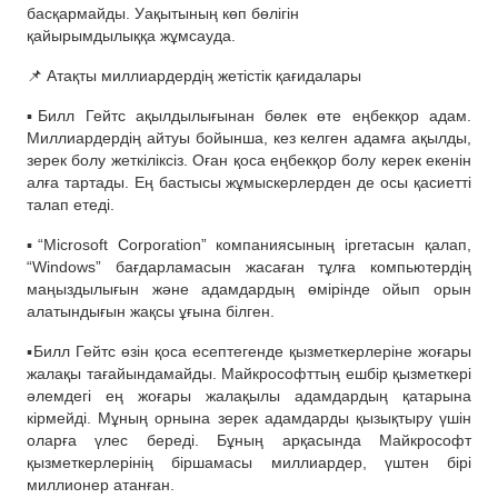
басқармайды. Уақытының көп бөлігін
қайырымдылыққа жұмсауда.
📌 Атақты миллиардердің жетістік қағидалары
▪️Билл Гейтс ақылдылығынан бөлек өте еңбекқор адам.
Миллиардердің айтуы бойынша, кез келген адамға ақылды,
зерек болу жеткіліксіз. Оған қоса еңбекқор болу керек екенін
алға тартады. Ең бастысы жұмыскерлерден де осы қасиетті
талап етеді.
▪️“Microsoft Corporation” компаниясының іргетасын қалап,
“Windows” бағдарламасын жасаған тұлға компьютердің
маңыздылығын және адамдардың өмірінде ойып орын
алатындығын жақсы ұғына білген.
▪️Билл Гейтс өзін қоса есептегенде қызметкерлеріне жоғары
жалақы тағайындамайды. Майкрософттың ешбір қызметкері
әлемдегі ең жоғары жалақылы адамдардың қатарына
кірмейді. Мұның орнына зерек адамдарды қызықтыру үшін
оларға үлес береді. Бұның арқасында Майкрософт
қызметкерлерінің біршамасы миллиардер, үштен бірі
миллионер атанған.