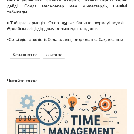
мәрте үйреншікті ортадан ажырап, сананы сергіту керек
дейді. Сонда мәселелер мен міндеттердің шешімі
табылады.
▪️Тобырға ермеңіз. Олар дұрыс бағытта жүрмеуі мүмкін.
Әрдайым өзіңіздің даму жолыңызды таңдаңыз.
▪️Сәтсіздік те жетістік бола алады, егер одан сабақ алсаңыз.
Қазына кеңес
лайфках
Читайте также