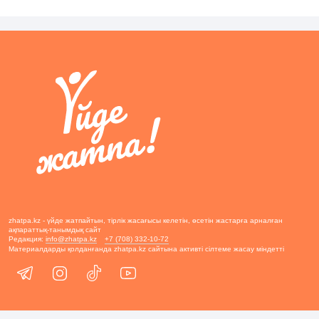
zhatpa.kz - үйде жатпайтын, тірлік жасағысы келетін, өсетін жастарға арналған
ақпараттық-танымдық сайт
Редакция:
info@zhatpa.kz
+7 (708) 332-10-72
Материалдарды қолданғанда zhatpa.kz сайтына активті сілтеме жасау міндетті