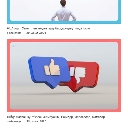
FILA әдісі: Уақыт пен міндеттерді басқарудың тиімді тәсілі
редактор
30 июня, 2025
«Үйде жатпа» күнтізбесі. 30 маусым: Есімдер, мерекелер, оқиғалар
редактор
30 июня, 2025