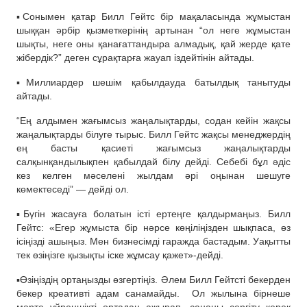
▪️Сонымен қатар Билл Гейтс бір мақаласында жұмыстан
шыққан әрбір қызметкерінің артынан “ол неге жұмыстан
шықты, неге оны қанағаттандыра алмадық, қай жерде қате
жібердік?” деген сұрақтарға жауап іздейтінін айтады.
▪️Миллиардер шешім қабылдауда батылдық танытуды
айтады.
“Ең алдымен жағымсыз жаңалықтарды, содан кейін жақсы
жаңалықтарды білуге тырыс. Билл Гейтс жақсы менеджердің
ең басты қасиеті жағымсыз жаңалықтарды
салқынқандылықпен қабылдай білу дейді. Себебі бұл әдіс
кез келген мәселені жылдам әрі оңынан шешуге
көмектеседі” — дейді ол.
▪️Бүгін жасауға болатын істі ертеңге қалдырмаңыз. Билл
Гейтс: «Егер жұмыста бір нәрсе көңіліңізден шықпаса, өз
ісіңізді ашыңыз. Мен бизнесімді гаражда бастадым. Уақытты
тек өзіңізге қызықты іске жұмсау қажет»-дейді.
▪️Өзіңіздің ортаңызды өзгертіңіз. Әлем Билл Гейтсті бекерден
бекер креативті адам санамайды. Ол жылына бірнеше