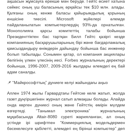
ақшасын жұмсауға ерекше мән беруде. Гейтс өсиет хатына
сәйкес оның үш баласының әрқайсы тек $10 млн. алады.
Қалғаны оның кенже баласы қайырымдылық қорының
еншісіне тиесілі. Microsoft жүйелері әлемде
пайдаланылатын компьютерлердің 93%-да орнатылған.
Монополияға қарсы комитеттің талабы бойынша
Президенттіктен бас тартқан Билл Гейтс қазіргі кезде
компанияның басқарушыларының бірі және бағдарламалық
қамсыздандыру өнімдерін дайындау бойынша бас инженер
болып табылады. Сонымен қатар, ол компания акциялары
бөлігінің үлкен үлесінің иесі. Forbes журналының деректері
бойынша, 1996-2007, 2009-2016 жылдары әлемдегі ең бай
адам саналды.
📌 “Майкрософттың” дүниеге келуі жайындағы аңыз
Аллен 1974 жылы Гарвардтағы Гейтске келе жатып, жолда
газет дүңгіршегінен журнал сатып алмақшы болады. Алайда
онда көрген дүниесі оның және Гейтстің өмірін мүлдем
өзгертеді. “Танымал электроника” журналының
мұқабасында Altair-8080 суреті жарияланған, ал оның
үстінде ірі шрифтпен “Коммерциялық модельдермен
бәсекелесуге қабілетті, әлемдегі ең бірінші компьютер” деп