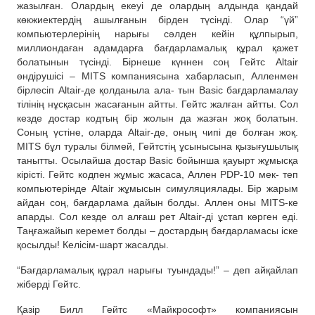
жазылған. Олардың екеуі де олардың алдында қандай
көкжиектердің ашылғанын бірден түсінді. Олар “үй”
компьютерлерінің нарығы сәлден кейін құлпырып,
миллиондаған адамдарға бағдарламалық құрал қажет
болатынын түсінді. Бірнеше күннен соң Гейтс Altair
өндірушісі – MITS компаниясына хабарласып, Алленмен
бірлесіп Altair-де қолданыла ала- тын Basic бағдарламалау
тілінің нұсқасын жасағанын айтты. Гейтс жалған айтты. Сол
кезде достар кодтың бір жолын да жазған жоқ болатын.
Соның үстіне, оларда Altair-де, оның чипі де болған жоқ.
MITS бұл туралы білмей, Гейтстің ұсынысына қызығушылық
танытты. Осылайша достар Basic бойынша қауырт жұмысқа
кірісті. Гейтс кодпен жұмыс жасаса, Аллен PDP-10 мек- теп
компьютерінде Altair жұмысын симуляциялады. Бір жарым
айдан соң, бағдарлама дайын болды. Аллен оны MITS-ке
апарды. Сол кезде ол алғаш рет Altair-ді ұстап көрген еді.
Таңғажайып керемет болды – достардың бағдарламасы іске
қосылды! Келісім-шарт жасалды.
“Бағдарламалық құрал нарығы туындады!” – деп айқайлап
жіберді Гейтс.
Қазір Билл Гейтс «Майкрософт» компаниясын