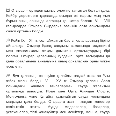
🕍 Отырар – ертеден шығыс әлеміне танымал болған қала.
Кейбір деректерге қарағанда осыдан екі жарым мың жыл
бұрын оның орнында алғашқы қоныстар болған. VІ – VІІІ
ғасырларда Отырар Сырдария өзенінің орта ағысындағы
саяси орталық болды.
💭 Кейін ІХ – ХІІ ғғ. сол аймақтың басты қалаларының біріне
айналады. Отырар Қазақ хандығы заманында мәдениеті
мен экономикасы жақсы дамыған орталықтардың бірі
болған. Отырар қаласының гүлденіп, орта ғасырдағы ірі
қала орталығына айналуына оның орналасқан орны үлкен
әсер етті.
💭 Бұл қаланың тез өсуіне қолайлы жағдай жасаған Ұлы
жібек жолы болды. V – ХV ғғ Отырар қаласы Арал
бойындағы көшпелі тайпалармен сауда жасайтын
орталыққа айналды. Иран мен Орта Азиядан Сібірге,
Моңғолияға және Қытайға қатынайтын сауда жолындағы
маңызды қала болды. Отырарға жан – жақтан көпестер
келіп-кетіп жатты. Мұнда медреселер, базарлар,
ұстаханалар, тіпті қонақүйлер мен мешіттер, монша, сауда