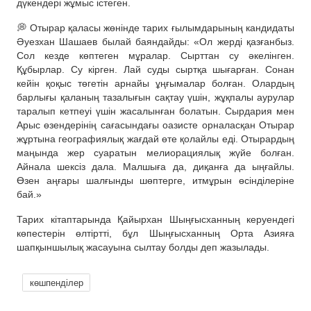
дүкендері жұмыс істеген.
💭 Отырар қаласы жөнінде тарих ғылымдарының кандидаты
Әуезхан Шашаев былай баяндайды: «Ол жерді қазғанбыз.
Сол кезде көптеген мұралар. Сырттан су әкелінген.
Құбырлар. Су кірген. Лай суды сыртқа шығарған. Сонан
кейін қоқыс төгетін арнайы ұңғымалар болған. Олардың
барлығы қаланың тазалығын сақтау үшін, жұқпалы аурулар
таралып кетпеуі үшін жасалынған болатын. Сырдария мен
Арыс өзендерінің сағасындағы оазисте орналасқан Отырар
жұртына географиялық жағдай өте қолайлы еді. Отырардың
маңында жер суаратын мелиорациялық жүйе болған.
Айнала шексіз дала. Малшыға да, диқанға да ыңғайлы.
Өзен аңғары шалғынды шөптерге, итмұрын өсінділеріне
бай.»
Тарих кітаптарында Қайырхан Шыңғысханның керуендегі
көпестерін өлтіртті, бұл Шыңғысханның Орта Азияға
шапқыншылық жасауына сылтау болды деп жазылады.
көшпенділер