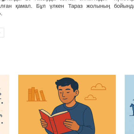
лған қамал. Бұл үлкен Тараз жолының бойынд
».
р