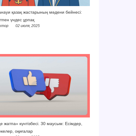
науи қазақ жастарының мәдени бейнесі:
тпен үндес ұрпақ
ктор
02 июля, 2025
е жатпа» күнтізбесі. 30 маусым: Есімдер,
келер, оқиғалар