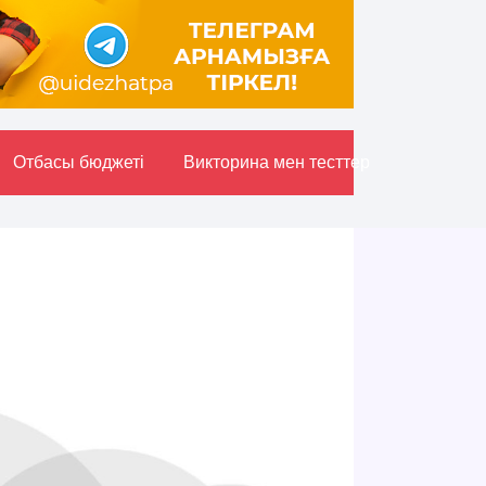
Отбасы бюджетi
Викторина мен тесттер