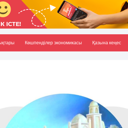
ықтары
Көшпенділер экономикасы
Қазына кеңес