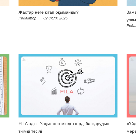
Жастар неге кітап оқымайды?
Зама
Редактор
02 июля, 2025
уақы
Реда
FILA әдісі: Уақыт пен міндеттерді басқарудың
«Үйд
тиімді тәсілі
мере