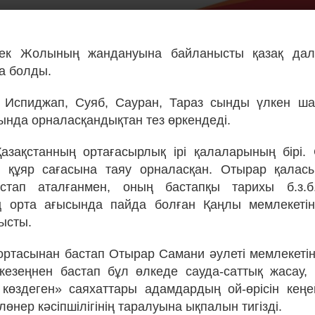
ек Жолының жандануына байланысты қазақ дал
а болды.
, Испиджап, Суяб, Сауран, Тараз сынды үлкен ша
нда орналасқандықтан тез өркендеді.
азақстанның ортағасырлық ірі қалаларының бірі.
е құяр сағасына таяу орналасқан. Отырар қаласы
стап аталғанмен, оның бастапқы тарихы б.з.б
 орта ағысында пайда болған Қаңлы мемлекетін
ысты.
ортасынан бастап Отырар Самани әулеті мемлекеті
кезеңнен бастап бұл өлкеде сауда-саттық жасау,
 көздеген» саяхаттары адамдардың ой-өрісін кеңей
өнер кәсіпшілігінің таралуына ықпалын тигізді.