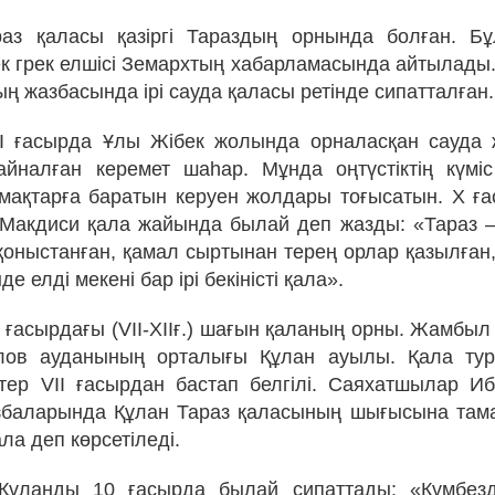
аз қаласы қазіргі Тараздың орнында болған. Б
к грек елшісі Земархтың хабарламасында айтылады
ң жазбасында ірі сауда қаласы ретінде сипатталған.
III ғасырда Ұлы Жібек жолында орналасқан сауда
йналған керемет шаһар. Мұнда оңтүстіктің күмі
 қимақтарға баратын керуен жолдары тоғысатын. X ғ
Макдиси қала жайында былай деп жазды: «Тараз –
қоныстанған, қамал сыртынан терең орлар қазылған,
де елді мекені бар ірі бекіністі қала».
а ғасырдағы (VII-XIIғ.) шағын қаланың орны. Жамбы
лов ауданының орталығы Құлан ауылы. Қала ту
тер VII ғасырдан бастап белгілі. Саяхатшылар И
збаларында Құлан Тараз қаласының шығысына тама
ла деп көрсетіледі.
Құланды 10 ғасырда былай сипаттады: «Күмбезді