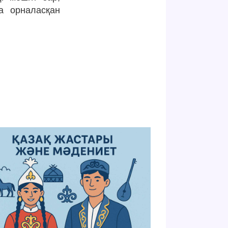
а орналасқан