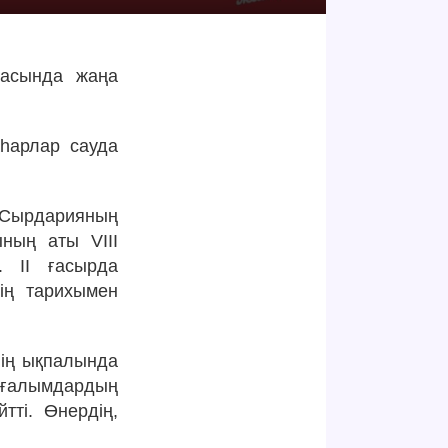
асында жаңа
һарлар сауда
 Сырдарияның
ның аты VIII
. II ғасырда
ің тарихымен
нің ықпалында
 ғалымдардың
тті. Өнердің,