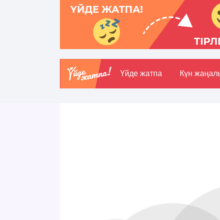
Үйде жатпа
Күн жаңал