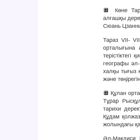
🔲 Көне Тар
алғашқы дере
Сюань Цзанны
Тараз VII- V
орталығына а
терістіктегі
географы әл-
халқы тығыз 
және төңірегін
🔲 Құлан орт
Тұрар Рысқұ
тарихи дерек
Құдам қолжа
жолындағы қа
Әл-Макдиси 