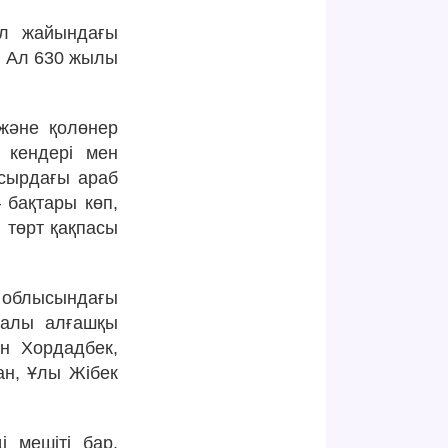
ұл жайындағы
. Ал 630 жылы
 және қолөнер
с кендері мен
асырдағы араб
 бақтары көп,
 төрт қақпасы
л облысындағы
ралы алғашқы
бн Хордадбек,
н, Ұлы Жібек
 мешіті бар,