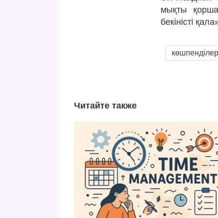
мықты қорша
бекіністі қала
көшпенділе
Читайте также