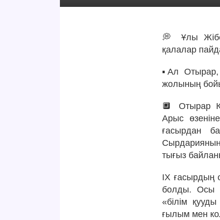
💭 Ұлы Жіб
қалалар пайд
▪️Ал Отырар
жолының бойы
🔲 Отырар Қ
Арыс өзенін
ғасырдан ба
Сырдарияның
тығыз байлан
IX ғасырдың 
болды. Осы 
«білім қууды
ғылым мен кол