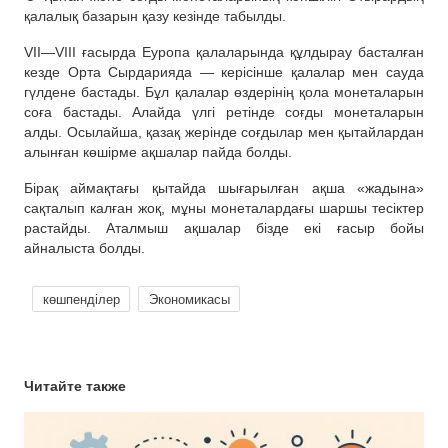
қалалық базарын қазу кезінде табылды.
VII—VIII ғасырда Еуропа қалаларында құлдырау басталған
кезде Орта Сырдарияда — керісінше қалалар мен сауда
гүлдене бастады. Бұл қалалар өздерінің қола монеталарын
соға бастады. Алайда үлгі ретінде соғды монеталарын
алды. Осылайша, қазақ жерінде соғдылар мен қытайлардан
алынған көшірме ақшалар пайда болды.
Бірақ аймақтағы қытайда шығарылған ақша «жадына»
сақталып калған жоқ, мұны монеталардағы шаршы тесіктер
растайды. Аталмыш ақшалар бізде екі ғасыр бойы
айналыста болды.
көшпенділер
Экономикасы
Читайте также