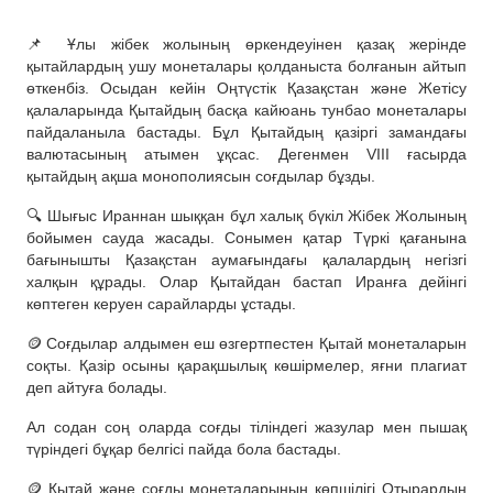
📌 Ұлы жібек жолының өркендеуінен қазақ жерінде
қытайлардың ушу монеталары қолданыста болғанын айтып
өткенбіз. Осыдан кейін Оңтүстік Қазақстан және Жетісу
қалаларында Қытайдың басқа кайюань тунбао монеталары
пайдаланыла бастады. Бұл Қытайдың қазіргі замандағы
валютасының атымен ұқсас. Дегенмен VIII ғасырда
қытайдың ақша монополиясын соғдылар бұзды.
🔍 Шығыс Ираннан шыққан бұл халық бүкіл Жібек Жолының
бойымен сауда жасады. Сонымен қатар Түркі қағанына
бағынышты Қазақстан аумағындағы қалалардың негізгі
халқын құрады. Олар Қытайдан бастап Иранға дейінгі
көптеген керуен сарайларды ұстады.
🪙 Соғдылар алдымен еш өзгертпестен Қытай монеталарын
соқты. Қазір осыны қарақшылық көшірмелер, яғни плагиат
деп айтуға болады.
Ал содан соң оларда соғды тіліндегі жазулар мен пышақ
түріндегі бұқар белгісі пайда бола бастады.
🪙 Қытай және соғды монеталарының көпшілігі Отырардың