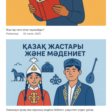
Жастар неге кітап оқымайды?
Редактор
02 июля, 2025
Заманауи қазақ жастарының мәдени бейнесі: уақытпен үндес ұрпақ