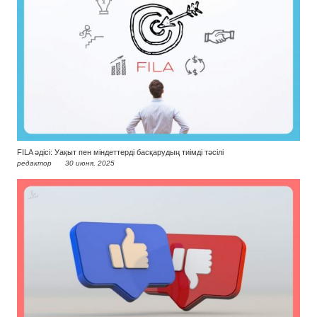
FILA әдісі: Уақыт пен міндеттерді басқарудың тиімді тәсілі
редактор
30 июня, 2025