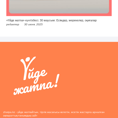
«Үйде жатпа» күнтізбесі. 30 маусым: Есімдер, мерекелер, оқиғалар
редактор
30 июня, 2025
zhatpa.kz - үйде жатпайтын, тірлік жасағысы келетін, өсетін жастарға арналған
ақпараттық-танымдық сайт